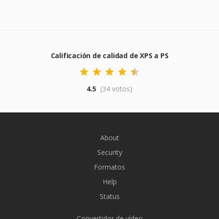
Calificación de calidad de XPS a PS
4.5
(34 votos)
About
Security
Formatos
Help
Status
Convertidor de vídeo