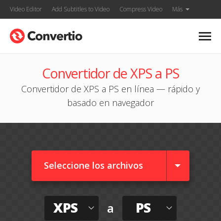
Video Editor
Add Subtitles to Video
Compress Video
Más
Convertidor de XPS a PS
Convertidor de XPS a PS en línea — rápido y
basado en navegador
Seleccione los archivos
XPS
PS
a