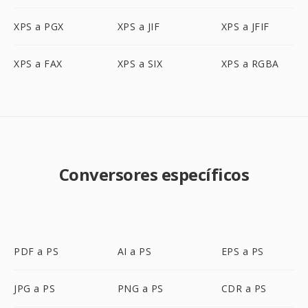
XPS a PGX
XPS a JIF
XPS a JFIF
XPS a FAX
XPS a SIX
XPS a RGBA
Conversores específicos
PDF a PS
AI a PS
EPS a PS
JPG a PS
PNG a PS
CDR a PS