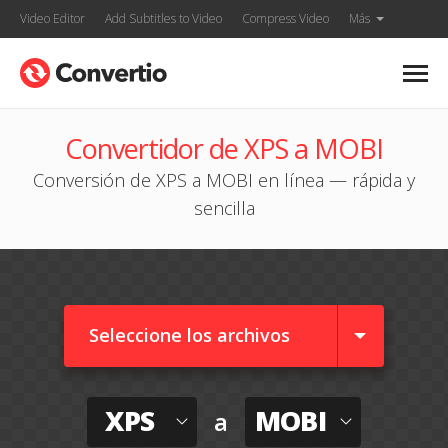
Video Editor
Add Subtitles to Video
Compress Video
Más
Convertidor de XPS a MOBI
Conversión de XPS a MOBI en línea — rápida y
sencilla
Seleccione los archivos
XPS
MOBI
a