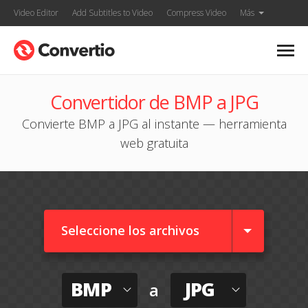
Video Editor
Add Subtitles to Video
Compress Video
Más
Convertidor de BMP a JPG
Convierte BMP a JPG al instante — herramienta
web gratuita
Seleccione los archivos
BMP
JPG
a