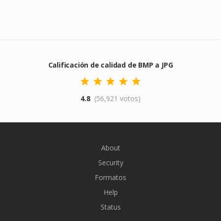
Calificación de calidad de BMP a JPG
4.8
(56,921 votos)
About
Security
Formatos
Help
Status