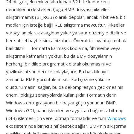
24 bit gerçek renk ve alfa kanallı 32 bite kadar renk
derinliklerini destekler. Çoğu BMP dosyası pikselleri
sıkıştırılmamış (BI_RGB) olarak depolar, ancak 4 bit ve 8 bit
modları için isteğe bağlı RLE sıkıştırma mevcuttur. Pikseller
varsayılan olarak asagidan yukariya satır düzeniyle dizilir ve
her satır 4 baytlik sinira hizalanir. Önemli bir avantajı mutlak
basitliktir — formatta karmaşık kodlama, filtreleme veya
sıkıştırma katmanları yoktur, bu da BMP dosyalarının
herhangi bir dilde programatik olarak okunmasini ve
yazilmasini son derece kolaylaştırır. Bu basitlik aynı
zamanda BMP görüntülerin sıfır kod çözme yükü ile
olusturulmasini sağlar, bu da dekompresyon gecikmesinin
önemli olduğu senaryolarda kullanışlıdır. Formatın derin
Windows entegrasyonu bir başka güçlü yonudur: BMP,
Windows GDI, pano işlemleri ve aygittan bağımsız bitmap
(DIB) işlemesi için yerel bitmap formatıdır ve tüm
Windows
ekosisteminde birinci sınıf destek sağlar. BMP'nın sıkıştırma
eksikligi web kullanımı için uygun olmayan büyük dosyalar