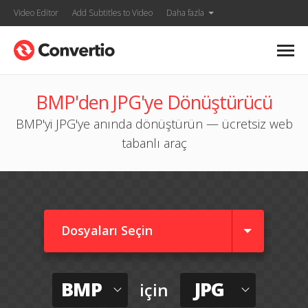
Video Editor
Add Subtitles to Video
Daha fazla
BMP'den JPG'ye Dönüştürücü
BMP'yi JPG'ye anında dönüştürün — ücretsiz web
tabanlı araç
Dosyaları Seçin
BMP
JPG
için