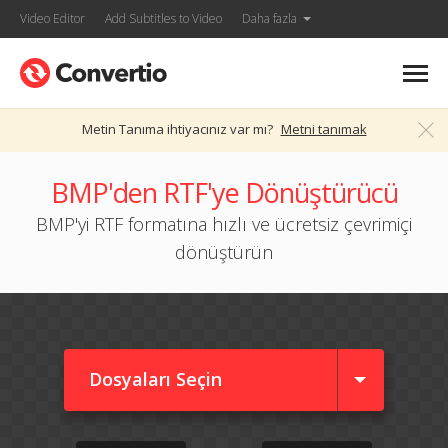
Video Editor
Add Subtitles to Video
Daha fazla
Metin Tanıma ihtiyacınız var mı?
Metni tanımak
BMP'den RTF'ye Dönüştürücü
BMP'yi RTF formatına hızlı ve ücretsiz çevrimiçi
dönüştürün
Dosyaları Seçin