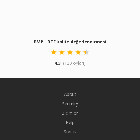
BMP - RTF kalite değerlendirmesi
4.3
(120 oyları)
About
Security
Biçimleri
Help
Status