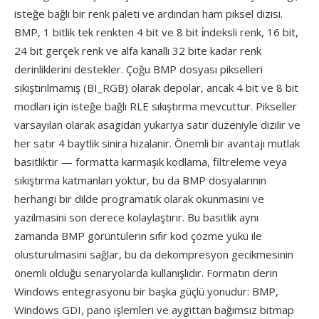
isteğe bağlı bir renk paleti ve ardından ham piksel dizisi.
BMP, 1 bitlik tek renkten 4 bit ve 8 bit i̇ndeksli renk, 16 bit,
24 bit gerçek renk ve alfa kanallı 32 bite kadar renk
derinliklerini destekler. Çoğu BMP dosyası pikselleri
sıkıştırılmamış (BI_RGB) olarak depolar, ancak 4 bit ve 8 bit
modları için isteğe bağlı RLE sıkıştırma mevcuttur. Pikseller
varsayılan olarak asagidan yukariya satır düzeniyle dizilir ve
her satır 4 baytlik sinira hizalanir. Önemli bir avantajı mutlak
basitliktir — formatta karmaşık kodlama, filtreleme veya
sıkıştırma katmanları yoktur, bu da BMP dosyalarının
herhangi bir dilde programatik olarak okunmasini ve
yazilmasini son derece kolaylaştırır. Bu basitlik aynı
zamanda BMP görüntülerin sıfır kod çözme yükü ile
olusturulmasini sağlar, bu da dekompresyon gecikmesinin
önemli olduğu senaryolarda kullanışlıdır. Formatın derin
Windows entegrasyonu bir başka güçlü yonudur: BMP,
Windows GDI, pano işlemleri ve aygittan bağımsız bitmap