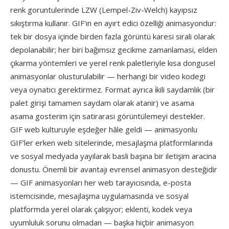
renk goruntulerinde LZW (Lempel-Ziv-Welch) kayıpsız
sıkıştırma kullanır. GIF'ın en ayırt edici özelliği animasyondur:
tek bir dosya içinde birden fazla görüntü karesi sirali olarak
depolanabilir; her biri bağımsız gecikme zamanlamasi, elden
çıkarma yöntemleri ve yerel renk paletleriyle kısa dongusel
animasyonlar olusturulabilir — herhangi bir video kodegi
veya oynatıcı gerektirmez. Format ayrıca i̇kili saydamlık (bir
palet girişi tamamen saydam olarak atanir) ve asama
asama gosterim için satirarasi görüntülemeyi destekler.
GIF web kulturuyle eşdeğer hâle geldi — animasyonlu
GIF'ler erken web sitelerinde, mesajlaşma platformlarında
ve sosyal medyada yayilarak basli başına bir iletişim aracina
donustu. Önemli bir avantajı evrensel animasyon desteğidir
— GIF animasyonları her web tarayıcısında, e-posta
istemcisinde, mesajlaşma uygulamasında ve sosyal
platformda yerel olarak çalışıyor; eklenti, kodek veya
uyumluluk sorunu olmadan — başka hiçbir animasyon