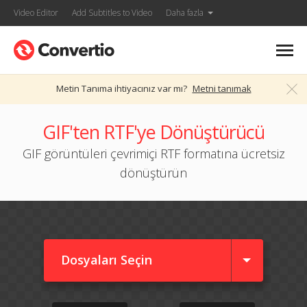
Video Editor
Add Subtitles to Video
Daha fazla
Metin Tanıma ihtiyacınız var mı?
Metni tanımak
GIF'ten RTF'ye Dönüştürücü
GIF görüntüleri çevrimiçi RTF formatına ücretsiz
dönüştürün
Dosyaları Seçin