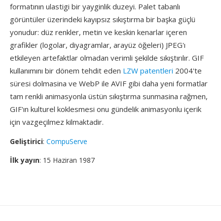
formatının ulastigi bir yayginlik duzeyi. Palet tabanlı
görüntüler üzerindeki kayıpsız sıkıştırma bir başka güçlü
yonudur: düz renkler, metin ve keskin kenarlar içeren
grafikler (logolar, diyagramlar, arayüz öğeleri) JPEG'ı
etkileyen artefaktlar olmadan verimli şekilde sıkıştırılır. GIF
kullanımını bir dönem tehdit eden
LZW patentleri
2004'te
süresi dolmasina ve WebP ile AVIF gibi daha yeni formatlar
tam renkli animasyonla üstün sıkıştırma sunmasina rağmen,
GIF'ın kulturel koklesmesi onu gündelik animasyonlu içerik
için vazgeçilmez kilmaktadir.
Geliştirici
:
CompuServe
İlk yayın
: 15 Haziran 1987