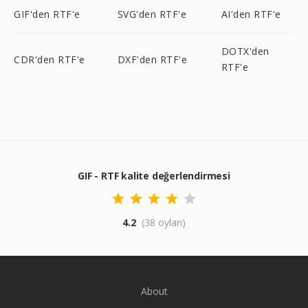
GIF'den RTF'e
SVG'den RTF'e
AI'den RTF'e
DOTX'den
CDR'den RTF'e
DXF'den RTF'e
RTF'e
GIF - RTF kalite değerlendirmesi
4.2
(38 oyları)
About