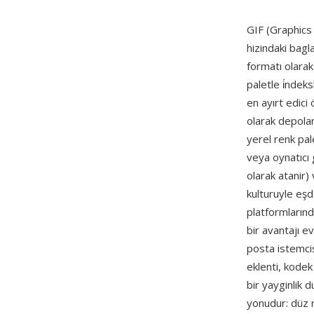
GIF (Graphics
hizindaki bagl
formatı olarak
paletle i̇ndek
en ayırt edici
olarak depola
yerel renk pal
veya oynatıcı 
olarak atanir
kulturuyle eş
platformlarınd
bir avantajı 
posta istemci
eklenti, kode
bir yayginlik 
yonudur: düz r