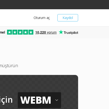
Oturum aç
Kaydol
mel
10,220
yorum
önüştürün
WEBM
için