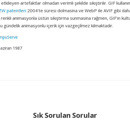
 etkileyen artefaktlar olmadan verimli şekilde sıkıştırılır. GIF kullan
ZW patentleri
2004'te süresi dolmasina ve WebP ile AVIF gibi dah
renkli animasyonla üstün sıkıştırma sunmasina rağmen, GIF'ın kult
 gündelik animasyonlu içerik için vazgeçilmez kilmaktadir.
mpuServe
Haziran 1987
Sık Sorulan Sorular