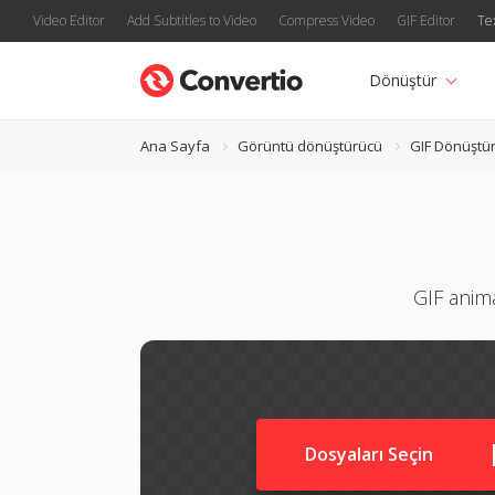
Video Editor
Add Subtitles to Video
Compress Video
GIF Editor
Te
Dönüştür
Ana Sayfa
Görüntü dönüştürücü
GIF Dönüştü
GIF anim
Dosyaları Seçin