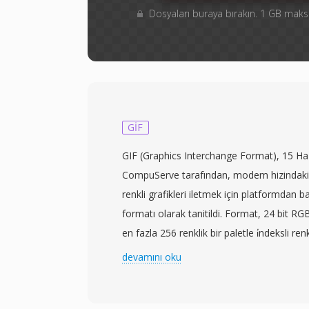
Dosyaları buraya bırakın. 1 GB ma
GIF
GIF (Graphics Interchange Format), 15 H
CompuServe tarafından, modem hizindaki 
renkli grafikleri iletmek için platformdan 
formatı olarak tanitildi. Format, 24 bit R
en fazla 256 renklik bir paletle i̇ndeksli r
(Lempel-Ziv-Welch) kayıpsız sıkıştırma kul
devamını oku
ayırt edici özelliği animasyondur: tek bir d
görüntü karesi sirali olarak depolanabilir;