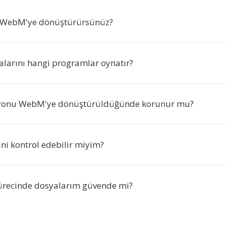
i WebM'ye dönüştürürsünüz?
arını hangi programlar oynatır?
yonu WebM'ye dönüştürüldüğünde korunur mu?
sini kontrol edebilir miyim?
recinde dosyalarım güvende mi?