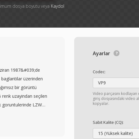
ksimum dosya boyutu veya
Kaydol
Ayarlar
aziran 1987&#039;de
Codec:
baglantilar üzerinden
VP9
bağımsız bir görüntü
Video parçasını kodlayan
GB renk uzayindan seçilen
giriş dosyasındaki video 
kopyalar.
enk goruntulerinde LZW
lanır. GIF&#039;ın en
osya içinde birden fazla
Sabit Kalite (CQ):
 her biri bağımsız gecikme
15 (Yüksek kalite)