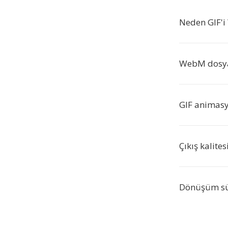
Neden GIF'
WebM dosyal
GIF animas
Çıkış kalite
Dönüşüm sü