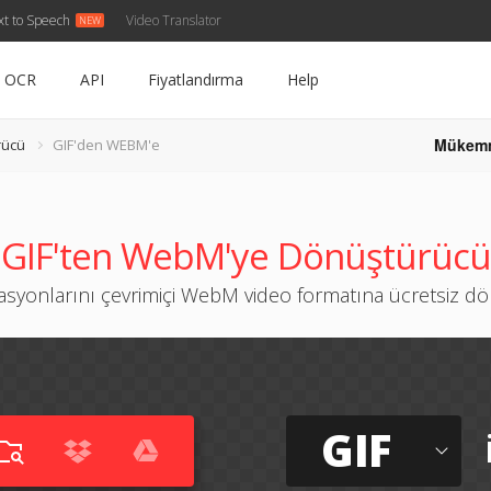
xt to Speech
Video Translator
OCR
API
Fiyatlandırma
Help
Mükem
rücü
GIF'den WEBM'e
GIF'ten WebM'ye Dönüştürücü
asyonlarını çevrimiçi WebM video formatına ücretsiz d
GIF