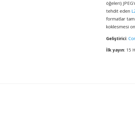
öğeleri) JPEG'ı
tehdit eden
L
formatlar tam 
koklesmesi onu
Geliştirici
:
Co
İlk yayın
: 15 