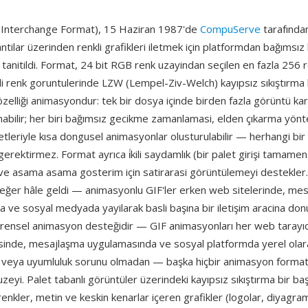
 Interchange Format), 15 Haziran 1987'de
CompuServe
tarafınd
antilar üzerinden renkli grafikleri iletmek için platformdan bağımsız
 tanitildi. Format, 24 bit RGB renk uzayindan seçilen en fazla 256 re
sli renk goruntulerinde LZW (Lempel-Ziv-Welch) kayıpsız sıkıştırma ku
 özelliği animasyondur: tek bir dosya içinde birden fazla görüntü kare
nabilir; her biri bağımsız gecikme zamanlamasi, elden çıkarma yönt
etleriyle kısa dongusel animasyonlar olusturulabilir — herhangi bi
gerektirmez. Format ayrıca i̇kili saydamlık (bir palet girişi tamam
) ve asama asama gosterim için satirarasi görüntülemeyi destekler
değer hâle geldi — animasyonlu GIF'ler erken web sitelerinde, me
a ve sosyal medyada yayilarak basli başına bir iletişim aracina do
evrensel animasyon desteğidir — GIF animasyonları her web tarayıc
sinde, mesajlaşma uygulamasında ve sosyal platformda yerel olarak
k veya uyumluluk sorunu olmadan — başka hiçbir animasyon formatın
duzeyi. Palet tabanlı görüntüler üzerindeki kayıpsız sıkıştırma bir ba
enkler, metin ve keskin kenarlar içeren grafikler (logolar, diyagra