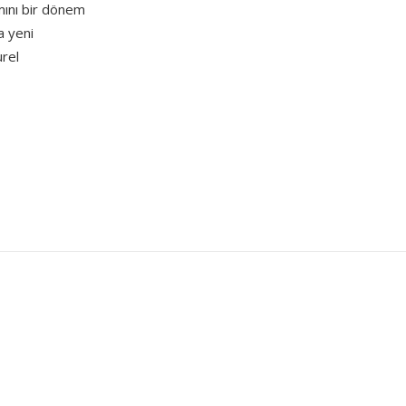
ımını bir dönem
a yeni
urel