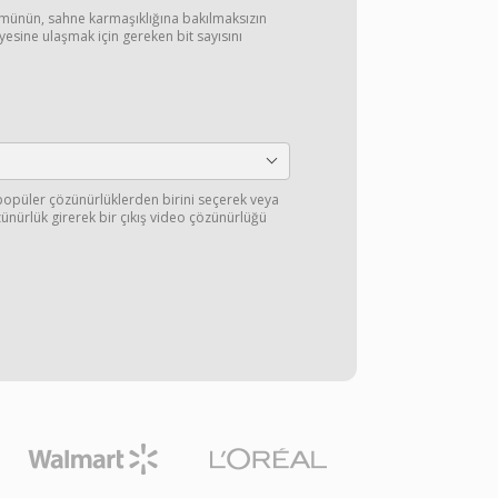
münün, sahne karmaşıklığına bakılmaksızın
eviyesine ulaşmak için gereken bit sayısını
opüler çözünürlüklerden birini seçerek veya
ünürlük girerek bir çıkış video çözünürlüğü