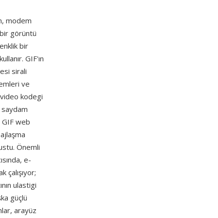
an, modem
 bir görüntü
nklik bir
llanır. GIF'ın
si sirali
emleri ve
r video kodegi
en saydam
. GIF web
sajlaşma
nustu. Önemli
ısında, e-
 çalışıyor;
ın ulastigi
şka güçlü
mlar, arayüz