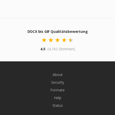
DOCX bis GIF Qualitätsbewertung
4.5
(4,162 Stimmen)
About
Security
Formate
Help
Status