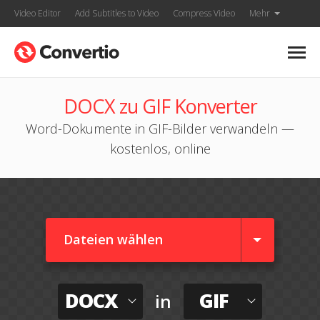
Video Editor
Add Subtitles to Video
Compress Video
Mehr
DOCX zu GIF Konverter
Word-Dokumente in GIF-Bilder verwandeln —
kostenlos, online
Dateien wählen
DOCX
GIF
in