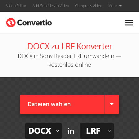
Video Editor
Add Subtitles to Video
Compress Video
Mehr
DOCX zu LRF Konverter
DOCX in Sony Reader LRF umwandeln —
kostenlos online
Dateien wählen
DOCX
LRF
in