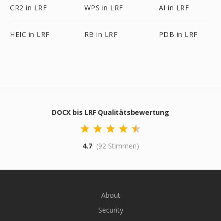
CR2 in LRF
WPS in LRF
AI in LRF
HEIC in LRF
RB in LRF
PDB in LRF
DOCX bis LRF Qualitätsbewertung
4.7
(92 Stimmen)
About
Security