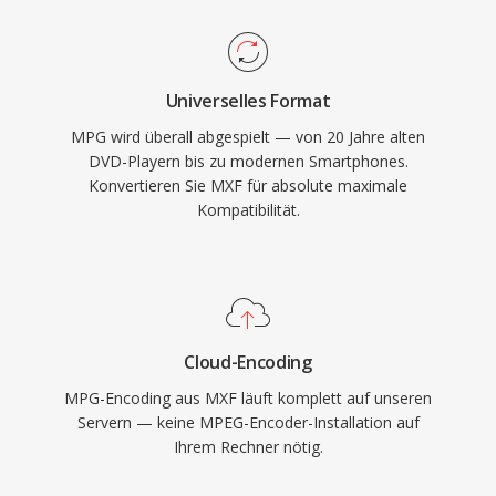
kodierte MPG-Dateien höhere Auflösungen bis
Austauschformat für Standards wie AS-02 und
Full HD unterstützen. Die Programm-Stream-
AS-11 im Rundfunk.
Struktur geht von einem relativ zuverlässigen
Universelles Format
Speichermedium aus, im Gegensatz zur
MPG wird überall abgespielt — von 20 Jahre alten
Transport-Stream-Variante für den Rundfunk,
DVD-Playern bis zu modernen Smartphones.
was sie effizient für dateibasierte Wiedergabe
Konvertieren Sie MXF für absolute maximale
ohne den Overhead von
Kompatibilität.
Fehlerwiederherstellungspaketen macht. Breite
Kompatibilität ist eine der beständigen Stärken
des Formats, da praktisch jeder Mediaplayer
auf allen Betriebssystemen diese Dateien ohne
zusätzliche Codec-Installation dekodieren kann.
Cloud-Encoding
MPG begegnet einem weiterhin in archivierten
MPG-Encoding aus MXF läuft komplett auf unseren
Videoinhalten, Ueberwachungsaufnahmen und
Servern — keine MPEG-Encoder-Installation auf
Ihrem Rechner nötig.
älteren digitalen Video-Workflows.