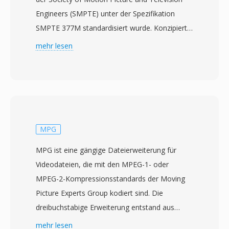
Engineers (SMPTE) unter der Spezifikation
SMPTE 377M standardisiert wurde. Konzipiert
für die Rundfunk- und Post-Production-
mehr lesen
Industrie, bietet MXF einen herstellerneutralen
Wrapper für den Transport von Video, Audio
und umfangreichen beschreibenden Metadaten
zwischen verschiedenen Produktionssystemen
und Plattformen. Das Format unterstützt ein
breites Spektrum professioneller Codecs,
MPG
darunter MPEG-2, AVC-Intra, DNxHD, DNxHR,
MPG ist eine gängige Dateierweiterung für
ProRes und JPEG 2000, und ist damit an
Videodateien, die mit den MPEG-1- oder
verschiedene Qualitätsstufen anpassbar — von
MPEG-2-Kompressionsstandards der Moving
Proxy-Editing bis zur Master-Archivierung. Ein
Picture Experts Group kodiert sind. Die
umfangreiches Metadaten-Framework ist eines
dreibuchstabige Erweiterung entstand aus
der bestimmenden Merkmale von MXF und
frühen Windows- und DOS-Dateisystemen, die
mehr lesen
transportiert Produktionsinformationen wie