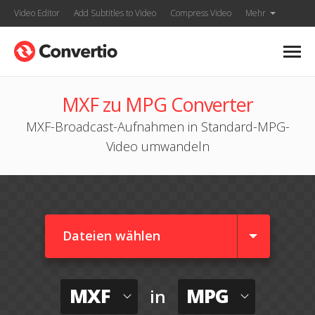
Video Editor
Add Subtitles to Video
Compress Video
Mehr
MXF zu MPG Converter
MXF-Broadcast-Aufnahmen in Standard-MPG-
Video umwandeln
Dateien wählen
MXF
MPG
in