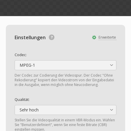
Einstellungen
Erweiterte
Codec:
MPEG-1
Der Codec zur Codierung der Videospur. Der Codec "Ohne
Rekodierung" kopiert den Videostrom von der Eingabedatei
in die Ausgabe, wenn möglich ohne Neucodierung.
Qualität:
Sehr hoch
Stellen Sie die Videoqualität in einem VBR-Modus ein. Wählen
Sie "Benutzerdefiniert", wenn Sie eine feste Bitrate (CBR)
einstellen müssen.