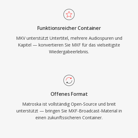
funktionsreichsten verfügbaren Container
Austauschformat für Standards wie AS-02 und
macht. Die offene Spezifikation stellt sicher,
AS-11 im Rundfunk.
dass jeder Entwickler MKV-Lesen und -
Funktionsreicher Container
Schreiben ohne Lizenzgebühren
MKV unterstützt Untertitel, mehrere Audiospuren und
implementieren kann, was die breite
Kapitel — konvertieren Sie MXF für das vielseitigste
Verbreitung in Mediaplayern, Streaming-Tools
Wiedergabeerlebnis.
und Encoding-Software vorangetrieben hat. Die
Fähigkeit, praktisch jede Codec-Kombination in
einer einzelnen, gut organisierten Datei zu
kapseln, hat MKV zum bevorzugten Container
für hochwertige Videoverteilung, Archivierung
Offenes Format
und persönliche Medienbibliotheken gemacht.
Matroska ist vollständig Open-Source und breit
unterstützt — bringen Sie MXF-Broadcast-Material in
einen zukunftssicheren Container.