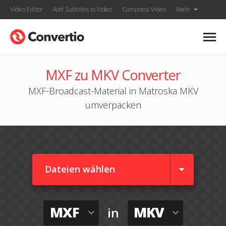
Video Editor
Add Subtitles to Video
Compress Video
Mehr
MXF zu MKV Converter
MXF-Broadcast-Material in Matroska MKV
umverpacken
Dateien wählen
MXF
MKV
in