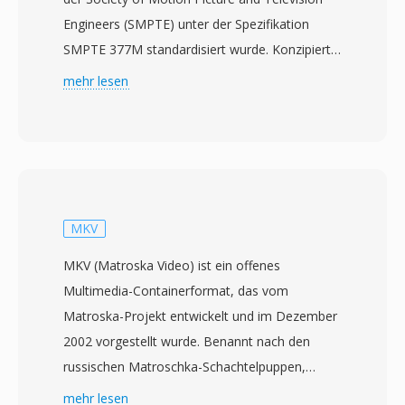
Engineers (SMPTE) unter der Spezifikation
SMPTE 377M standardisiert wurde. Konzipiert
für die Rundfunk- und Post-Production-
mehr lesen
Industrie, bietet MXF einen herstellerneutralen
Wrapper für den Transport von Video, Audio
und umfangreichen beschreibenden Metadaten
zwischen verschiedenen Produktionssystemen
und Plattformen. Das Format unterstützt ein
breites Spektrum professioneller Codecs,
MKV
darunter MPEG-2, AVC-Intra, DNxHD, DNxHR,
MKV (Matroska Video) ist ein offenes
ProRes und JPEG 2000, und ist damit an
Multimedia-Containerformat, das vom
verschiedene Qualitätsstufen anpassbar — von
Matroska-Projekt entwickelt und im Dezember
Proxy-Editing bis zur Master-Archivierung. Ein
2002 vorgestellt wurde. Benannt nach den
umfangreiches Metadaten-Framework ist eines
russischen Matroschka-Schachtelpuppen,
der bestimmenden Merkmale von MXF und
basiert das Format auf der Extensible Binary
mehr lesen
transportiert Produktionsinformationen wie