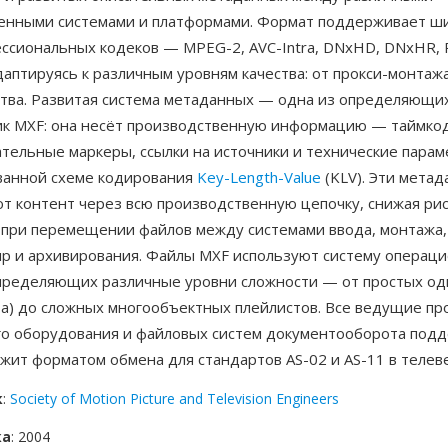
енными системами и платформами. Формат поддерживает ш
ессиональных кодеков — MPEG-2, AVC-Intra, DNxHD, DNxHR, 
даптируясь к различным уровням качества: от прокси-монтаж
ства. Развитая система метаданных — одна из определяющи
ик MXF: она несёт производственную информацию — таймкод
ательные маркеры, ссылки на источники и технические пара
ванной схеме кодирования
Key-Length-Value
(KLV). Эти мета
т контент через всю производственную цепочку, снижая рис
при перемещении файлов между системами ввода, монтажа,
ир и архивирования. Файлы MXF используют систему операц
пределяющих различные уровни сложности — от простых о
1a) до сложных многообъектных плейлистов. Все ведущие п
о оборудования и файловых систем документооборота под
ужит форматом обмена для стандартов AS-02 и AS-11 в теле
к
:
Society of Motion Picture and Television Engineers
ка
: 2004