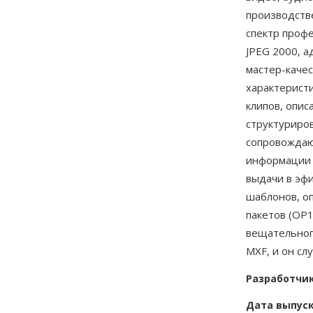
производств
спектр проф
JPEG 2000, а
мастер-каче
характерист
клипов, опис
структуриро
сопровождаю
информации 
выдачи в эф
шаблонов, о
пакетов (OP
вещательног
MXF, и он сл
Разработчи
Дата выпус