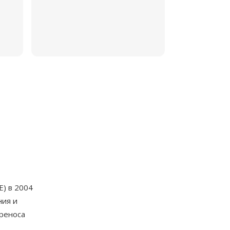
) в 2004
ния и
реноса