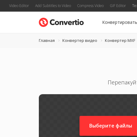
Video Editor
Add Subtitles to Video
Compress Video
GIF Editor
Te
Конвертироват
Главная
Конвертер видео
Конвертер MXF
Перепакуй
Выберите файлы