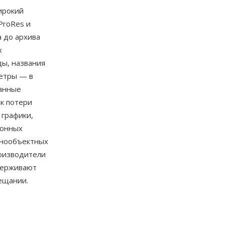
ирокий
ProRes и
а до архива
х
ы, названия
метры — в
данные
к потери
 графики,
ионных
днообъектных
роизводители
держивают
вещании.