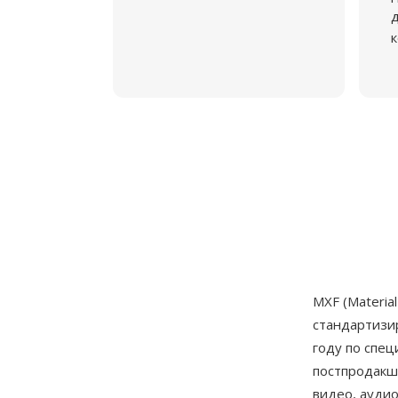
д
к
MXF (Materi
стандартиз
году по спе
постпродакш
видео, ауди