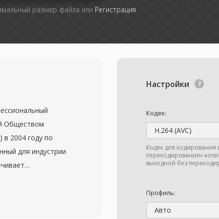
симальный размер файла или
Регистрация
Настройки
офессиональный
Кодек:
ый Обществом
H.264 (AVC)
 в 2004 году по
Кодек для кодирования 
нный для индустрии
перекодирования» копир
выходной без перекодир
ечивает
еноса видео, аудио и
ежду различными
Профиль:
тформами. Формат
Авто