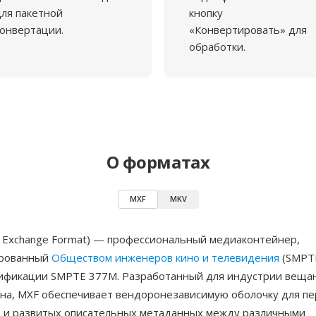
ля пакетной
кнопку
онвертации.
«Конвертировать» для
обработки.
О форматах
MXF
MKV
al Exchange Format) — профессиональный медиаконтейнер,
ированный
Обществом инженеров кино и телевидения
(SMPTE
цификации SMPTE 377M. Разработанный для индустрии веща
на, MXF обеспечивает вендоронезависимую оболочку для пе
о и развитых описательных метаданных между различными