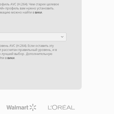
филь AVC (H.264). Чем старее целевое
ий» профиль вам нужно установить.
мацию можно найти в
вики
.
ень AVC (H.264). Если оставить эту
ет рассчитан правильный уровень, и в
то лучший выбор. Дополнительную
ти в
вики
.