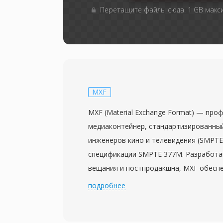
Перетащите файлы сюда. 1 GB мак
MXF
MXF (Material Exchange Format) — пр
медиаконтейнер, стандартизированн
инженеров кино и телевидения (SMPTE)
спецификации SMPTE 377M. Разработа
вещания и постпродакшна, MXF обесп
вендоронезависимую оболочку для пер
подробнее
развитых описательных метаданных м
производственными системами и пла