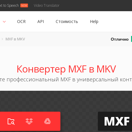
xt to Speech
Video Translator
ь
OCR
API
Стоимость
Help
Отлично
MXF в MKV
Конвертер MXF в MKV
те профессиональный MXF в универсальный кон
MXF