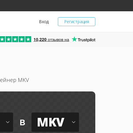
Вход
Регистрация
10,220
отзывов на
тейнер MKV
MKV
в