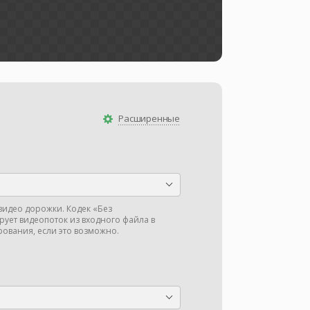
Расширенные
видео дорожки. Кодек «Без
ует видеопоток из входного файла в
ования, если это возможно.