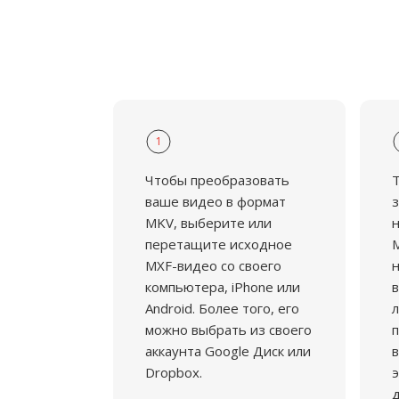
1
Чтобы преобразовать
ваше видео в формат
з
MKV, выберите или
н
перетащите исходное
M
MXF-видео со своего
н
компьютера, iPhone или
в
Android. Более того, его
л
можно выбрать из своего
аккаунта Google Диск или
в
Dropbox.
э