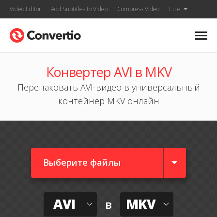
Video Editor
Add Subtitles to Video
Compress Video
Ещё
Конвертер AVI в MKV
Перепаковать AVI-видео в универсальный
контейнер MKV онлайн
Выберите файлы
AVI
MKV
в