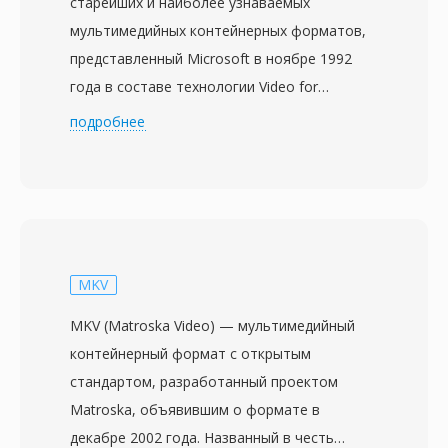
старейших и наиболее узнаваемых
мультимедийных контейнерных форматов,
представленный Microsoft в ноябре 1992
года в составе технологии Video for
Windows. Построенный на структуре
подробнее
Resource Interchange File Format (RIFF), AVI
чередует аудио- и видеоданные порциями,
обеспечивая синхронное воспроизведение
без сложного управления потоками.
Формат не привязан к конкретному кодеку
— он может содержать видео, сжатое
MKV
практически любым кодеком: от ранних
MKV (Matroska Video) — мультимедийный
Cinepak и Indeo до современных DivX, Xvid и
контейнерный формат с открытым
H.264. Эта гибкость обеспечила массовое
стандартом, разработанный проектом
распространение на персональных
Matroska, объявившим о формате в
компьютерах в 1990-х и 2000-х годах.
декабре 2002 года. Названный в честь