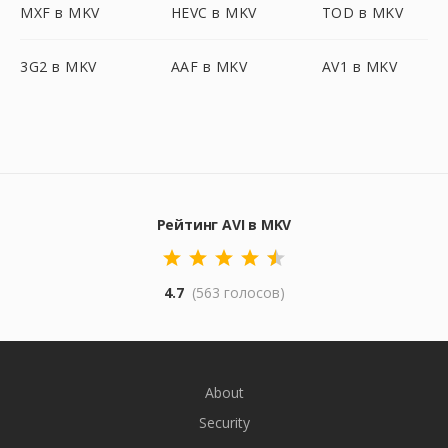
MXF в MKV
HEVC в MKV
TOD в MKV
3G2 в MKV
AAF в MKV
AV1 в MKV
Рейтинг AVI в MKV
4.7
(563 голосов)
About
Security