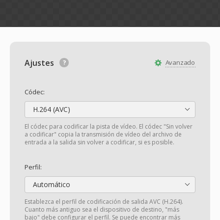
Ajustes
Avanzado
Códec:
H.264 (AVC)
El códec para codificar la pista de vídeo. El códec "Sin volver
a codificar" copia la transmisión de vídeo del archivo de
entrada a la salida sin volver a codificar, si es posible.
Perfil:
Automático
Establezca el perfil de codificación de salida AVC (H.264).
Cuanto más antiguo sea el dispositivo de destino, "más
bajo" debe configurar el perfil. Se puede encontrar más