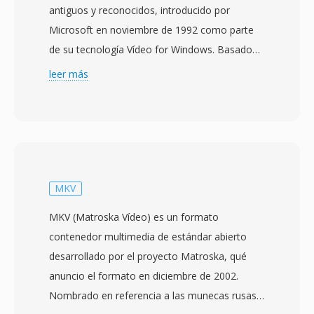
antiguos y reconocidos, introducido por
Microsoft en noviembre de 1992 como parte
de su tecnología Vídeo for Windows. Basado
en la estructura RIFF (Resource Interchange
leer más
File Format), AVI intercala datos de audio y
vídeo en bloques alternos, permitiendo la
reproducción sincronizada sin requerir una
gestión de flujos sofisticada. El formato es
agnostico respecto a códecs, lo qué significa
qué puede contener vídeo comprimido con
MKV
prácticamente cualquier códec, desde los
MKV (Matroska Vídeo) es un formato
tempranos Cinepak e Indeo hasta los
contenedor multimedia de estándar abierto
modernos DivX, Xvid y flujos H.264. Está
desarrollado por el proyecto Matroska, qué
flexibilidad contribuyo a su adopción
anuncio el formato en diciembre de 2002.
generalizada en computadores personales
Nombrado en referencia a las munecas rusas
durante las décadas de 1990 y 2000. Una