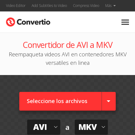
Video Editor
Add Subtitles to Video
Compress Video
Más
Convertidor de AVI a MKV
Reempaqueta videos AVI en contenedores MKV
versatiles en linea
Seleccione los archivos
AVI
MKV
a