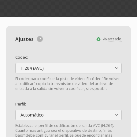
Ajustes
Avanzado
Códec:
H.264 (AVC)
El códec para codificar la pista de vídeo. El códec "Sin volver
a codificar" copia la transmisión de vídeo del archivo de
entrada a la salida sin volver a codificar, si es posible.
Perfil:
Automático
Establezca el perfil de codificación de salida AVC (H.264).
Cuanto más antiguo sea el dispositivo de destino, "más
bajo" debe configurar el perfil. Se puede encontrar más