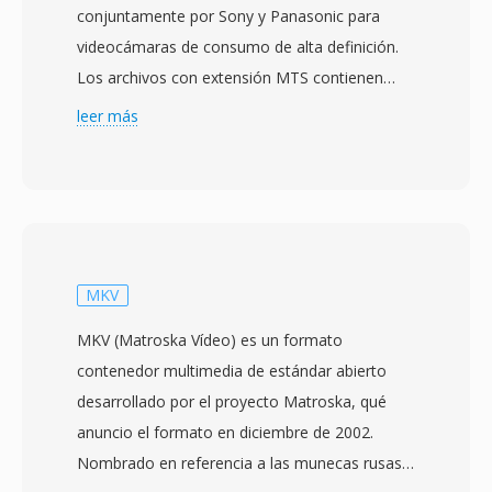
conjuntamente por Sony y Panasonic para
videocámaras de consumo de alta definición.
Los archivos con extensión MTS contienen
datos de flujo de transporte MPEG-2 qué
leer más
transportan vídeo H.264/AVC a resoluciones de
hasta 1920x1080, emparejados con audio
Dolby Digital (AC-3) o LPCM. La designacion
MTS se usa cuando el contenido AVCHD se
accede directamente desde el medio de
grabación, a diferencia de los archivos M2TS
MKV
qué típicamente se refieren al mismo formato
MKV (Matroska Vídeo) es un formato
de flujo de transporte en contextos de disco
contenedor multimedia de estándar abierto
Blu-ray. Las videocámaras de consumo y
desarrollado por el proyecto Matroska, qué
semiprofesionales de Sony, Panasonic, Canon
anuncio el formato en diciembre de 2002.
y otros fabricantes escriben archivos MTS en
Nombrado en referencia a las munecas rusas
una jerarquía de directorios estructurada en