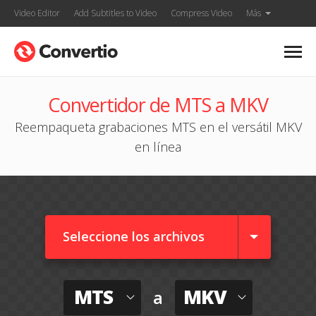
Video Editor
Add Subtitles to Video
Compress Video
Más
Convertidor de MTS a MKV
Reempaqueta grabaciones MTS en el versátil MKV
en línea
Seleccione los archivos
MTS
MKV
a