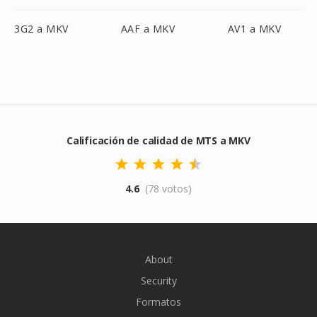
3G2 a MKV
AAF a MKV
AV1 a MKV
Calificación de calidad de MTS a MKV
4.6
(78 votos)
About
Security
Formatos