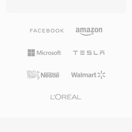
بمستشعر الكاميرا، مما يجعلها مناسبة كمادة مصدرية
عدد غير محدود تقريباً من مسارات الفيديو والصوت
لسير عمل التحرير. يوفر استخدام ضغط H.264 توازناً
والترجمة داخل ملف واحد، مع دعم ترميزات من
فعالاً بين جودة الفيديو وحجم الملف، مما يتيح أوقات
H.264 وHEVC إلى VP9 وAV1 للفيديو، وAAC وFLAC
تسجيل ممتدة على بطاقات ذاكرة SD وSDHC
وOpus وDTS للصوت. من الميزات البارزة الدعم
الشائعة. تُعرف ملفات MTS من قبل جميع تطبيقات
الشامل للترجمات، حيث تتعامل مع صيغ من نص SRT
تحرير الفيديو الرئيسية ويمكن استيرادها مباشرة إلى
البسيط إلى ترجمات ASS المنسقة المعقدة ومسارات
خطوط التحرير الزمنية، رغم أن بعض سير العمل
PGS النقطية من أقراص Blu-ray. تدعم MKV أيضاً
تستفيد من التحويل إلى صيغ محسّنة للتحرير لأداء أكثر
علامات الفصول والمرفقات (مثل الخطوط اللازمة
سلاسة في الوقت الحقيقي.
للترجمات المنسقة) ووسوم البيانات الوصفية، مما
يجعلها واحدة من أغنى الحاويات المتاحة بالميزات.
تضمن المواصفات المفتوحة أن أي مطور يمكنه تنفيذ
قراءة وكتابة MKV بدون رسوم ترخيص، مما دفع
الاعتماد الواسع عبر مشغلات الوسائط وأدوات البث
وبرامج الترميز. جعلت القدرة على تغليف أي مجموعة
ترميزات تقريباً في ملف واحد منظم جيداً MKV
الحاوية المفضلة لتوزيع الفيديو عالي الجودة والأرشفة