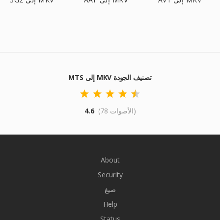
MTS إلى MKV تصنيف الجودة
(78 الأصوات)
4.6
About
Security
صيغ
Help
Status