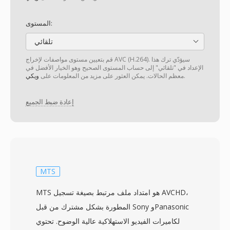
المستوى:
تلقائي
قم بتعيين مستوى مواصفات لإخراج AVC (H.264). سيؤدّي ترك هذا
الإعداد في "تلقائي" إلى حساب المستوى الصحيح وهو الخيار الأفضل في
.
معظم الحالات. يمكن العثور على مزيد من المعلومات على
ويكي
إعادة ضبط الجميع
MTS
MTS هو امتداد ملف مرتبط بصيغة تسجيل AVCHD،
المطورة بشكل مشترك من قبل Sony وPanasonic
لكاميرات الفيديو الاستهلاكية عالية الوضوح. تحتوي