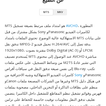
MTS
MKV
، المطورة
AVCHD
MTS هو امتداد ملف مرتبط بصيغة تسجيل
بشكل مشترك من قبل Sony وPanasonic لكاميرات الفيديو
الاستهلاكية عالية الوضوح. تحتوي الملفات بامتداد MTS على بيانات
تدفق نقل MPEG-2 تحمل فيديو H.264/AVC بدقة تصل إلى
1920x1080، مقترنة بصوت Dolby Digital (AC-3) أو LPCM.
يُستخدم تصنيف MTS عند الوصول إلى محتوى AVCHD مباشرة
من وسائط التسجيل، على عكس ملفات M2TS التي تشير عادةً
إلى نفس صيغة تدفق النقل في سياقات أقراص Blu-ray. تكتب
وPanasonic
Sony
كاميرات الفيديو الاستهلاكية وشبه الاحترافية من
وCanon وغيرها من الشركات المصنعة ملفات MTS في هيكل دليل
منظم على بطاقات الذاكرة أو التخزين الداخلي، مصحوبة بملفات
فهرس وقوائم تشغيل تنظم المقاطع للتشغيل داخل الكاميرا. يتضمن
تغليف تدفق النقل معلومات توقيت حاسمة للحفاظ على تزامن
الصوت والفيديو ويدعم ميزات مثل نقاط الوصول العشوائي للبحث