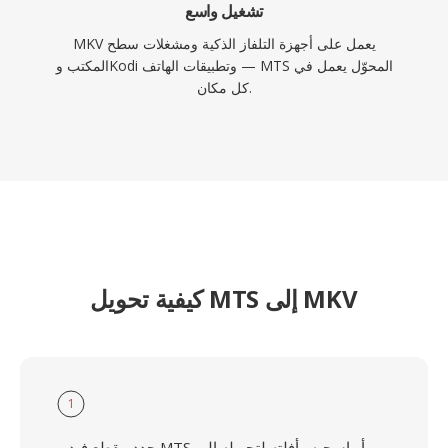
تشغيل واسع
MKV يعمل على أجهزة التلفاز الذكية ومشغلات سطح
المكتب وKodi وتطبيقات الهاتف — MTS المحوّل يعمل في
كل مكان.
كيفية تحويل MTS إلى MKV
1
حدد مقطع فيديو MTS أو اسحبه وأفلته لتحويله إلى