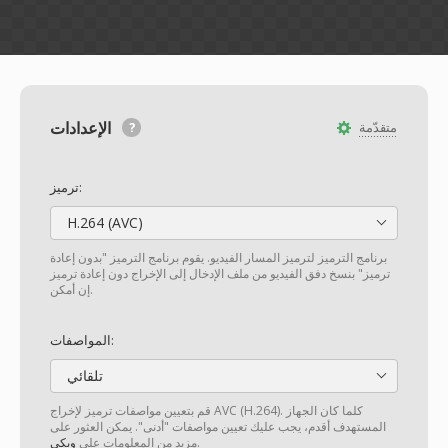
الإعدادات
متقدّمة
ترميز:
H.264 (AVC)
برنامج الترميز لترميز المسار الفيديو. يقوم برنامج الترميز "بدون إعادة
ترميز" بنسخ دفق الفيديو من ملف الإدخال إلى الإخراج دون إعادة ترميز
إن أمكن.
المواصفات:
تلقائي
قم بتعيين مواصفات ترميز لإخراج AVC (H.264). كلما كان الجهاز
المستهدف أقدم، يجب عليك تعيين مواصفات "أدنى". يمكن العثور على
.
مزيد من المعلومات على
ويكي