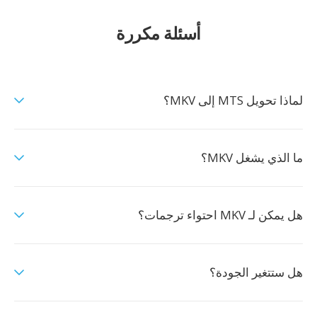
أسئلة مكررة
لماذا تحويل MTS إلى MKV؟
ما الذي يشغل MKV؟
هل يمكن لـ MKV احتواء ترجمات؟
هل ستتغير الجودة؟