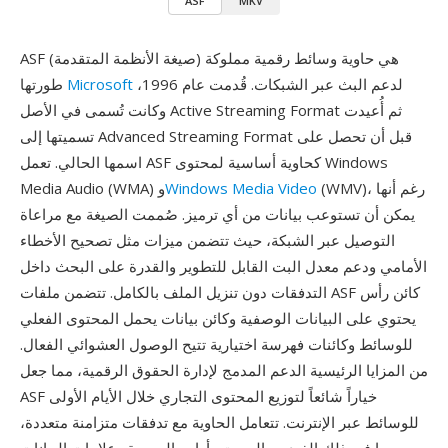
ASF
MKV
ASF (صيغة الأنظمة المتقدمة) هي حاوية وسائط رقمية مملوكة
لدعم البث عبر الشبكات. قُدمت عام 1996،
Microsoft
طورتها
وكانت تُسمى في الأصل Active Streaming Format ثم أُعيدت
تسميتها إلى Advanced Streaming Format قبل أن تحصل على
اسمها الحالي. تعمل ASF كحاوية أساسية لمحتوى Windows
(WMV)، رغم أنها
Windows Media Video
Media Audio (WMA) و
يمكن أن تستوعب بيانات من أي ترميز. صُممت الصيغة مع مراعاة
التوصيل عبر الشبكة، حيث تتضمن ميزات مثل تصحيح الأخطاء
الأمامي ودعم معدل البت القابل للتطوير والقدرة على البحث داخل
التدفقات دون تنزيل الملف بالكامل. تتضمن ملفات ASF كائن رأس
يحتوي على البيانات الوصفية وكائن بيانات يحمل المحتوى الفعلي
للوسائط وكائنات فهرسة اختيارية تتيح الوصول العشوائي الفعال.
من المزايا الرئيسية الدعم المدمج لإدارة الحقوق الرقمية، مما جعل
ASF خياراً شائعاً لتوزيع المحتوى التجاري خلال الأيام الأولى
للوسائط عبر الإنترنت. تتعامل الحاوية مع تدفقات متزامنة متعددة،