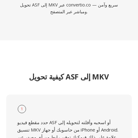
تحويل ASF إلى MKV عبر convertio.co — سريع وآمن
ومباشر عبر المتصفح.
كيفية تحويل ASF إلى MKV
1
حدد مقطع فيديو ASF أو اسحبه وأفلته لتحويله إلى
تنسيق MKV من حاسوبك أو جهاز iPhone أو Android.
علاوة على ذلك فيمكنك توفير رابط من أي مصدر عبر