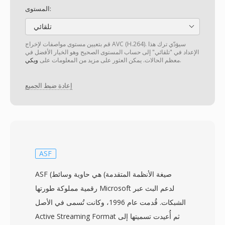
المستوى:
تلقائي
قم بتعيين مستوى مواصفات لإخراج AVC (H.264). سيؤدّي ترك هذا
الإعداد في "تلقائي" إلى حساب المستوى الصحيح وهو الخيار الأفضل في
.
معظم الحالات. يمكن العثور على مزيد من المعلومات على
ويكي
إعادة ضبط الجميع
ASF
ASF (صيغة الأنظمة المتقدمة) هي حاوية وسائط
رقمية مملوكة طورتها Microsoft لدعم البث عبر
الشبكات. قُدمت عام 1996، وكانت تُسمى في الأصل
Active Streaming Format ثم أُعيدت تسميتها إلى