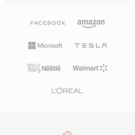
البيانات الوصفية. رغم أن ASF حلت محلها حاويات أكثر
والترجمة داخل ملف واحد، مع دعم ترميزات من
حداثة في كثير من حالات الاستخدام، إلا أنها تظل ذات
H.264 وHEVC إلى VP9 وAV1 للفيديو، وAAC وFLAC
صلة في بيئات وسائط Windows القديمة وبيئات
وOpus وDTS للصوت. من الميزات البارزة الدعم
المؤسسات التي تعتمد على بنية Windows Media
الشامل للترجمات، حيث تتعامل مع صيغ من نص SRT
Services التحتية.
البسيط إلى ترجمات ASS المنسقة المعقدة ومسارات
PGS النقطية من أقراص Blu-ray. تدعم MKV أيضاً
علامات الفصول والمرفقات (مثل الخطوط اللازمة
للترجمات المنسقة) ووسوم البيانات الوصفية، مما
يجعلها واحدة من أغنى الحاويات المتاحة بالميزات.
تضمن المواصفات المفتوحة أن أي مطور يمكنه تنفيذ
قراءة وكتابة MKV بدون رسوم ترخيص، مما دفع
الاعتماد الواسع عبر مشغلات الوسائط وأدوات البث
وبرامج الترميز. جعلت القدرة على تغليف أي مجموعة
ترميزات تقريباً في ملف واحد منظم جيداً MKV
الحاوية المفضلة لتوزيع الفيديو عالي الجودة والأرشفة
ومكتبات الوسائط الشخصية.