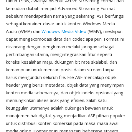
tahun 1996, awalnya disebut Active Streaming Format dan
kemudian diubah menjadi Advanced Streaming Format
sebelum mendapatkan nama yang sekarang. ASF berfungsi
sebagai kontainer dasar untuk konten Windows Media
Audio (WMA) dan
Windows Media Video
(WMV), meskipun
dapat mengakomodasi data dari codec apa pun. Format ini
dirancang dengan pengiriman melalui jaringan sebagai
pertimbangan utama, mengintegrasikan fitur seperti
koreksi kesalahan maju, dukungan bit rate skalabel, dan
kemampuan untuk mencari posisi dalam stream tanpa
harus mengunduh seluruh file. File ASF mencakup objek
header yang berisi metadata, objek data yang menyimpan
konten media sebenarnya, dan objek indeks opsional yang
memungkinkan akses acak yang efisien. Salah satu
keunggulan utamanya adalah dukungan bawaan untuk
manajemen hak digital, yang menjadikan ASF pilihan populer
untuk distribusi konten komersial pada masa-masa awal
media online. Kontainer ini menangani beberapa stream