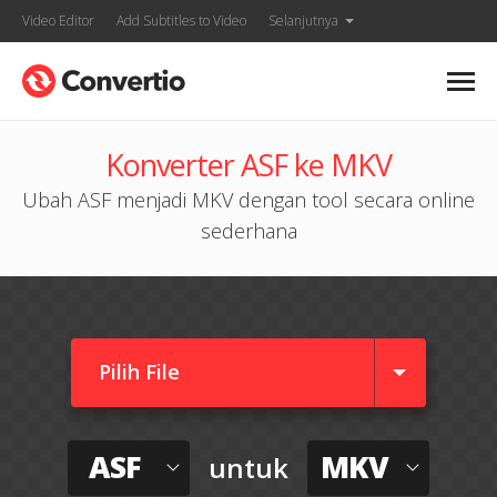
Video Editor
Add Subtitles to Video
Selanjutnya
Konverter ASF ke MKV
Ubah ASF menjadi MKV dengan tool secara online
sederhana
Pilih File
ASF
MKV
untuk