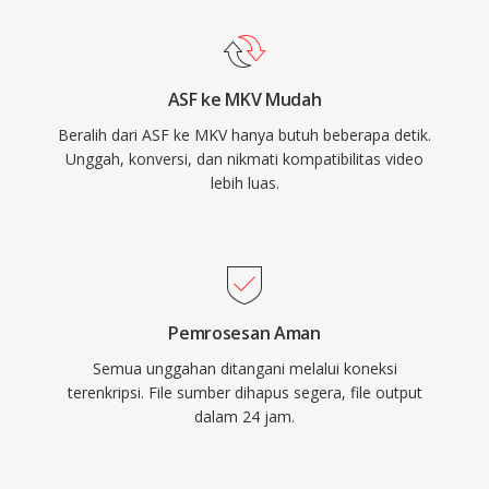
menjadikannya salah satu kontainer dengan
Windows Media Services.
fitur terlengkap yang tersedia. Spesifikasi
terbuka memastikan bahwa pengembang
ASF ke MKV Mudah
mana pun dapat mengimplementasikan
Beralih dari ASF ke MKV hanya butuh beberapa detik.
pembacaan dan penulisan MKV tanpa biaya
Unggah, konversi, dan nikmati kompatibilitas video
lisensi, yang telah mendorong adopsi luas di
lebih luas.
pemutar media, alat streaming, dan perangkat
lunak encoding. Kemampuan untuk
merangkum hampir semua kombinasi codec
dalam satu file yang terorganisir dengan baik
menjadikan MKV sebagai kontainer pilihan
Pemrosesan Aman
untuk distribusi video berkualitas tinggi,
Semua unggahan ditangani melalui koneksi
pengarsipan, dan perpustakaan media pribadi.
terenkripsi. File sumber dihapus segera, file output
dalam 24 jam.