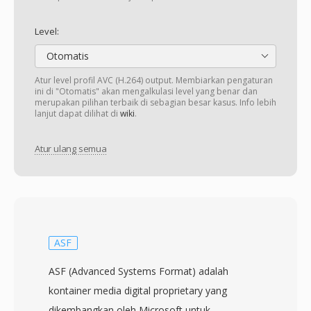
Level:
Otomatis
Atur level profil AVC (H.264) output. Membiarkan pengaturan
ini di "Otomatis" akan mengalkulasi level yang benar dan
merupakan pilihan terbaik di sebagian besar kasus. Info lebih
lanjut dapat dilihat di
wiki
.
Atur ulang semua
ASF
ASF (Advanced Systems Format) adalah
kontainer media digital proprietary yang
dikembangkan oleh Microsoft untuk