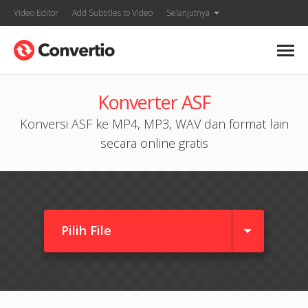
Video Editor
Add Subtitles to Video
Selanjutnya
Konverter ASF
Konversi ASF ke MP4, MP3, WAV dan format lain
secara online gratis
Pilih File