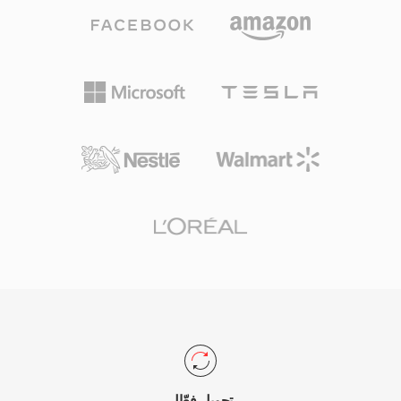
الملف الشخصي البسيط للتطبيقات الأساسية إلى
صلة في بيئات وسائط Windows القديمة وبيئات
الملف الشخصي العالي الذي يدعم عينات لونية 4:2:2
المؤسسات التي تعتمد على بنية Windows Media
للبث الاحترافي. أصبح MPEG-2 العمود الفقري لضغط
Services التحتية.
التلفزيون الرقمي حول العالم، حيث اعتمدته معايير
DVB وATSC وISDB، ويعمل كترميز الفيديو لـ DVD-
Video، مما جلب فيديو بجودة الأفلام إلى السوق
الاستهلاكية. توفر طبقة تدفق النقل مزجاً قوياً مع
ميزات مقاومة الأخطاء الضرورية لتوصيل البث عبر
القنوات المشوشة، بينما يخدم متغير تدفق البرنامج
التطبيقات الموجهة للتخزين مثل أقراص DVD. يدعم
MPEG-2 دقة تصل إلى 1920x1152 في الملف
الشخصي الرئيسي عند المستوى العالي، بمعدلات بت
تصل إلى 80 ميغابت في الثانية في التكوينات
الاحترافية. رغم أن الترميزات الأحدث مثل H.264
وHEVC توفر كفاءة ضغط أفضل بشكل كبير، يظل
MPEG-2 راسخاً في البنية التحتية للبث وأنظمة الكابل
تحويل فعّال