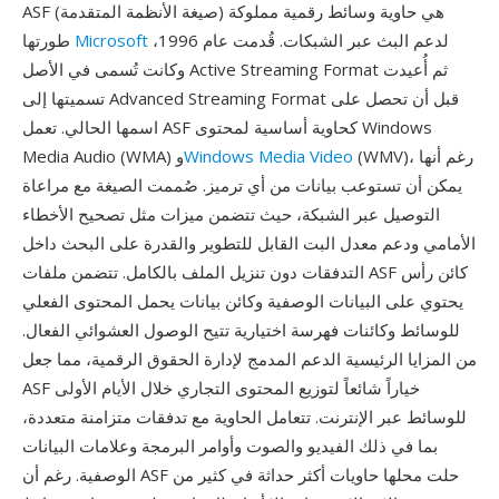
ASF (صيغة الأنظمة المتقدمة) هي حاوية وسائط رقمية مملوكة
لدعم البث عبر الشبكات. قُدمت عام 1996،
Microsoft
طورتها
وكانت تُسمى في الأصل Active Streaming Format ثم أُعيدت
تسميتها إلى Advanced Streaming Format قبل أن تحصل على
اسمها الحالي. تعمل ASF كحاوية أساسية لمحتوى Windows
(WMV)، رغم أنها
Windows Media Video
Media Audio (WMA) و
يمكن أن تستوعب بيانات من أي ترميز. صُممت الصيغة مع مراعاة
التوصيل عبر الشبكة، حيث تتضمن ميزات مثل تصحيح الأخطاء
الأمامي ودعم معدل البت القابل للتطوير والقدرة على البحث داخل
التدفقات دون تنزيل الملف بالكامل. تتضمن ملفات ASF كائن رأس
يحتوي على البيانات الوصفية وكائن بيانات يحمل المحتوى الفعلي
للوسائط وكائنات فهرسة اختيارية تتيح الوصول العشوائي الفعال.
من المزايا الرئيسية الدعم المدمج لإدارة الحقوق الرقمية، مما جعل
ASF خياراً شائعاً لتوزيع المحتوى التجاري خلال الأيام الأولى
للوسائط عبر الإنترنت. تتعامل الحاوية مع تدفقات متزامنة متعددة،
بما في ذلك الفيديو والصوت وأوامر البرمجة وعلامات البيانات
الوصفية. رغم أن ASF حلت محلها حاويات أكثر حداثة في كثير من