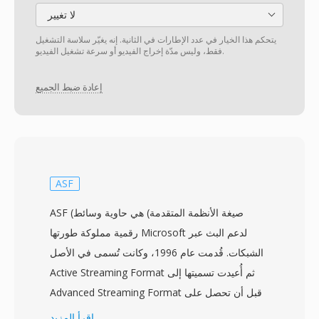
لا تغيير
يتحكم هذا الخيار في عدد الإطارات في الثانية. إنه يغيّر سلاسة التشغيل
فقط، وليس مدّة إخراج الفيديو أو سرعة تشغيل الفيديو.
إعادة ضبط الجميع
ASF
ASF (صيغة الأنظمة المتقدمة) هي حاوية وسائط
رقمية مملوكة طورتها Microsoft لدعم البث عبر
الشبكات. قُدمت عام 1996، وكانت تُسمى في الأصل
Active Streaming Format ثم أُعيدت تسميتها إلى
Advanced Streaming Format قبل أن تحصل على
اسمها الحالي. تعمل ASF كحاوية أساسية لمحتوى
اقرأ المزيد