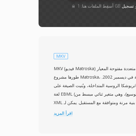
أو
تسجيل
MKV
MKV (فيديو Matroska) هي صيغة حاوية وسائط متعددة مفتوحة المعيار
طورها مشروع Matroska، الذي أعلن عن الصيغة في ديسمبر 2002.
يوشكا الروسية المتداخلة، وبُنيت الصيغة على
لغة EBML (لغة الوسم الثنائية القابلة للتوسيع)، وهي متغير ثنائي مبسط من
XML يوفر بنية مرنة ومتوافقة مع المستقبل. يمكن لـ MKV استيعاب عدد
رات الفيديو والصوت والترجمة داخل ملف واحد،
اقرأ المزيد
مع دعم ترميزات من H.264 وHEVC إلى VP9 وAV1 للفيديو، وAAC وFLAC
وOpus وDTS للصوت. من الميزات البارزة الدعم الشامل للترجمات، حيث