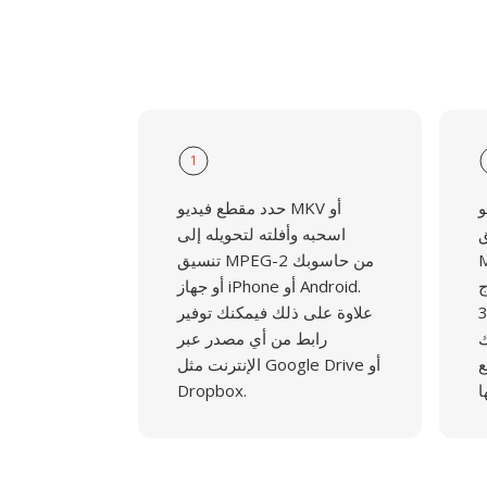
1
و
حدد مقطع فيديو MKV أو
ق
اسحبه وأفلته لتحويله إلى
ا لزم
تنسيق MPEG-2 من حاسوبك
ج
أو جهاز iPhone أو Android.
الفيديو الـ37
علاوة على ذلك فيمكنك توفير
ك
رابط من أي مصدر عبر
ع
الإنترنت مثل Google Drive أو
Dropbox.