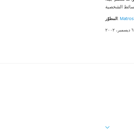
Matros
:
المطوّر
٢٠