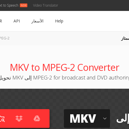
xt to Speech
Video Translator
Help
الأسعار
API
R
متاز
MKV إلى -2
MKV to MPEG-2 Converter
ويل MKV إلى MPEG-2 for broadcast and DVD authoring
MKV
لى