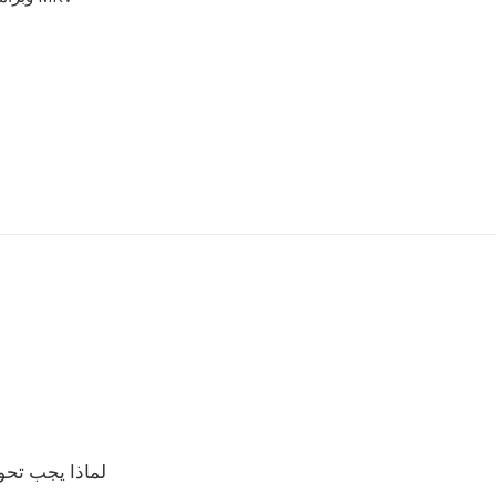
لماذا يجب تحويل MKV إلى 2