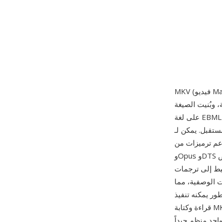
داخلة، وبُنيت الصيغة
على لغة EBML (لغة الوسم الثنائية القابلة للتوسيع)، وهي متغير ثنائي مبسط من XML يوفر بنية مرنة
د غير محدود تقريباً من مسارات الفيديو والصوت
VP9 وAV1 للفيديو، وAAC وFLAC
وOpus وDTS للصوت. من الميزات البارزة الدعم الشامل للترجمات، حيث تتعامل مع صيغ من نص SRT
 المنسقة المعقدة ومسارات PGS النقطية من أقراص Blu-ray. تدعم MKV أيضاً
 الوصفية، مما
ور يمكنه تنفيذ
قراءة وكتابة MKV بدون رسوم ترخيص، مما دفع الاعتماد الواسع عبر مشغلات الوسائط وأدوات البث
 منظم جيداً MKV