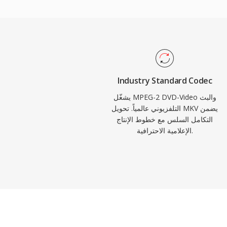
 تدفق البرنامج التطبيقات الموجهة للتخزين مثل
أقراص DVD. يدعم MPEG-2 دقة تصل إلى 1920x1152 في الملف
الشخصي الرئيسي عند المستوى العالي، بمعدلات بت تصل إلى 80 ميغابت
نات الاحترافية. رغم أن الترميزات الأحدث مثل H.264
وHEVC توفر كفاءة ضغط أفضل بشكل كبير، يظل MPEG-2 راسخاً في
أنظمة الكابل والأقمار الصناعية ومليارات أقراص DVD
Industry Standard Codec
المتداولة حول العالم.
يشغّل MPEG-2 DVD-Video والبث
التلفزيوني عالمياً. تحويل MKV يضمن
التكامل السلس مع خطوط الإنتاج
الإعلامية الاحترافية.