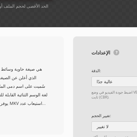
أسقِط الملفات هنا. 1 GB الحد الأقصى لحجم الملف 
الإعدادات
الدقة:
عالية جدًا
سُميت على اسم دمى الماتر
اضبط جودة الفيديو في وضع VBR. اختر "مخصّص" إذا كنت بحاجة إلى تعيين معدل بت
ثابت (CBR).
غير محدود تقريباً من مسا
تغيير الحجم:
لا تغيير