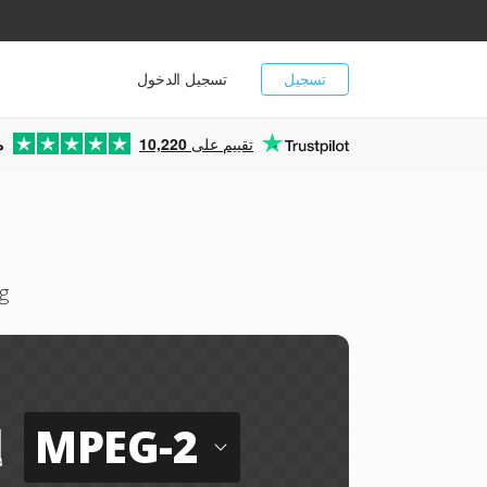
تسجيل
تسجيل الدخول
تقييم على
10,220
م
تح
MPEG-2
إ