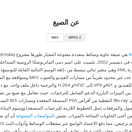
عن الصيغ
MKV
MPEG-2
M
MKV (فيديو Matroska) هي صيغة حاوية وسائط متعددة مفتوحة المعيار طورها مشروع
أعلن عن الصيغة في ديسمبر 2002. سُميت على اسم دمى الماتريوشكا الروسية المت
ومتوافقة مع المستقبل. يمكن لـ MKV استيعاب عد
والترجمة داخل ملف واحد، مع دعم ترميزات من H.264 وHEVC إلى 
البسيط إلى ترجمات ASS
ول والمرفقات (مثل الخطوط اللازمة للترجمات المنسقة) ووسوم البيانات
من أغنى الحاويات المتاحة بالميزات. تضمن
المواصفات المفتوحة
أن أي مط
ج الترميز. جعلت القدرة على تغليف أي مجموعة ترميزات تقريباً في ملف واحد