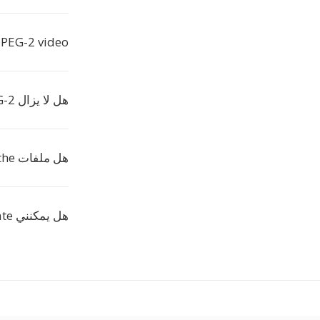
PEG-2 video?
هل لا يزال MPEG-2 مستخدماً؟
هل ملفات the كبيرة؟
هل يمكنني set a specific bitrate؟