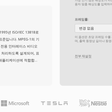
SRT 텍스트부터 복잡한
가장 인기 많은 해상도가 사
용자 맞춤 해상도를 입력하여
 기반 PGS 트랙까지 처리
(스타일 자막에 필요한 글꼴
프레임률:
이 풍부한 컨테이너 중 하
변경 없음
선스 비용 없이 MKV 읽
5년 ISO/IEC 13818로
이는 미디어 플레이어, 스트
이 옵션은 초당 프레임 수를
준입니다. MPEG-1의 기
며, 출력 동영상 길이나 동
 폭넓은 채택을 이끌었습니
레비전용 인터레이스 비디오
리된 파일에 캡슐화할 수 있
 처리하도록 설계되어, 표
전부 재설정
 아카이빙, 개인 미디어 라
 애플리케이션에 적합합니
다.
하여, 기본 애플리케이션
4:2:2 크로마를 지원하는
로 하는 구현이 가능합니다.
의해 채택되어 전 세계 디지털
deo의 비디오 코덱으로서
습니다. 전송 스트림 계층
필수적인 오류 회복 기능을