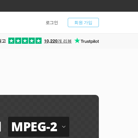
로그인
회원 가입
최고
10,220
개 리뷰
MPEG-2
에