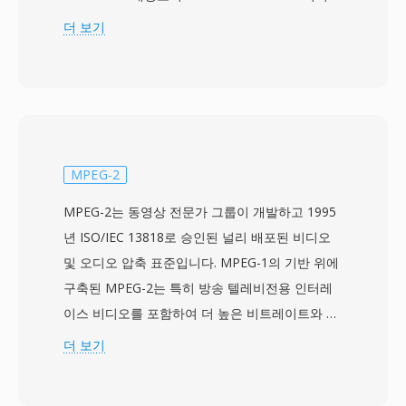
와 Dolby Digital 또는 비압축 LPCM 오디오를
더 보기
MPEG-2 전송 스트림 컨테이너에 저장합니다.
AVCHD는 광디스크, 하드디스크 드라이브, 솔리
드 스테이트 메모리 카드 등 다양한 기록 매체와
호환되도록 설계되어, 카메라 제조사에게 하드웨
어 설계의 유연성을 제공합니다. H.264 압축을 사
용함으로써 DV나 MPEG-2 같은 이전 기록 표준보
MPEG-2
다 낮은 비트레이트에서 우수한 화질을 제공하여,
MPEG-2는 동영상 전문가 그룹이 개발하고 1995
동일한 저장 용량에서 더 긴 녹화 시간을 가능하게
년 ISO/IEC 13818로 승인된 널리 배포된 비디오
합니다. AVCHD는 프로그레시브 및 인터레이스 스
및 오디오 압축 표준입니다. MPEG-1의 기반 위에
캔 모드를 지원하여, 시네마틱 및 방송 스타일의
구축된 MPEG-2는 특히 방송 텔레비전용 인터레
촬영 방식을 모두 수용합니다. 디렉토리 구조는 녹
이스 비디오를 포함하여 더 높은 비트레이트와 해
화된 클립을 탐색하기 위한 재생목록 파일을 포함
상도를 처리하도록 설계되어, 표준 화질 TV부터
더 보기
하는 엄격한 사양을 따르며, 호환 디스크 매체에
고화질 콘텐츠까지 다양한 애플리케이션에 적합
기록할 경우 블루레이 플레이어와 호환됩니다. 향
합니다. 이 표준은 프로필과 레벨의 개념을 도입하
상된 버전인 AVCHD 2.0은 1080/60p 프로그레시