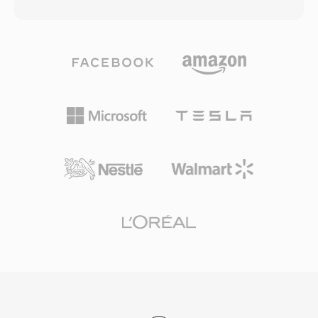
개의 서브밴드로 분할하고, 심리음향 모델을 적용
구, 인코딩 소프트웨어 전반에 걸친 폭넓은 채택을
하여 마스킹 임계값을 결정한 다음, 각 서브밴드를
이끌었습니다. 사실상 모든 코덱 조합을 하나의 잘
양자화하고 허프만 코딩합니다. 일반적인 방송 배
정리된 파일에 캡슐화할 수 있는 능력 덕분에
포에서는 스테레오에 192~384 kbps를 사용하여,
MKV는 고품질 비디오 배포, 아카이빙, 개인 미디
Layer III보다 낮은 인코더 복잡도와 더 나은 오류
어 라이브러리를 위한 선호 컨테이너가 되었습니
내성으로 투명한 품질을 제공합니다. 이러한 특성
다.
이 DVB 텔레비전, DAB 디지털 라디오, HDV 캠코
더 표준이 모두 MP2를 의무화하거나 선호하는 이
유입니다. 인코더 지연도 더 짧아 립싱크가 중요한
라이브 방송에서 중요한 특성입니다. 세 가지 장점
이 표준화 후 수십 년이 지나도 MP2의 관련성을
유지합니다: 지상파 신호에 필수적인 전송 오류 하
에서의 우아한 성능 저하, 실시간 방송 체인에 적
합한 최소 인코딩 지연, 유럽 및 아시아 방송 프레
임워크에서의 확고한 규제적 수용입니다.