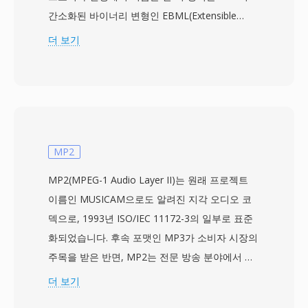
간소화된 바이너리 변형인 EBML(Extensible
Binary Meta Language)을 기반으로 구축되어, 유
더 보기
연하고 미래 호환이 가능한 구조를 제공합니다.
MKV는 단일 파일 내에 사실상 무제한의 비디오,
오디오, 자막 트랙을 담을 수 있으며, 비디오의 경
우 H.264, HEVC, VP9, AV1부터 오디오의 경우
AAC, FLAC, Opus, DTS까지 다양한 코덱을 지원
합니다. 뛰어난 기능 중 하나는 포괄적인 자막 지
MP2
원으로, 단순한 SRT 텍스트부터 복잡한 ASS 스타
MP2(MPEG-1 Audio Layer II)는 원래 프로젝트
일 자막, 블루레이 디스크의 비트맵 기반 PGS 트
이름인 MUSICAM으로도 알려진 지각 오디오 코
랙까지 처리합니다. MKV는 또한 챕터 마커, 첨부
덱으로, 1993년 ISO/IEC 11172-3의 일부로 표준
파일(스타일 자막에 필요한 글꼴 등), 태그 메타데
화되었습니다. 후속 포맷인 MP3가 소비자 시장의
이터를 지원하여 가장 기능이 풍부한 컨테이너 중
주목을 받은 반면, MP2는 전문 방송 분야에서 견
하나입니다. 개방형 사양은 모든 개발자가 라이선
고한 지위를 확보하여 오늘날까지 유지하고 있습
더 보기
스 비용 없이 MKV 읽기 및 쓰기를 구현할 수 있도
니다. 코덱은 다상 필터 뱅크를 통해 오디오를 32
록 보장하며, 이는 미디어 플레이어, 스트리밍 도