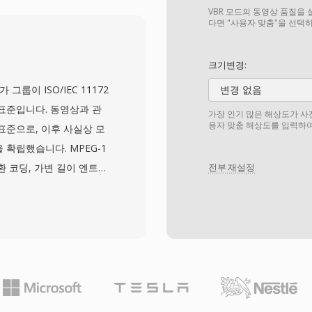
SRT 텍스트부터 복잡한
VBR 모드의 동영상 품질을 
 기반 PGS 트랙까지 처리
다면 "사용자 맞춤"을 선택
(스타일 자막에 필요한 글꼴
이 풍부한 컨테이너 중 하
크기변경:
선스 비용 없이 MKV 읽
 그룹이 ISO/IEC 11172
변경 없음
이는 미디어 플레이어, 스트
표준입니다. 동영상과 관
가장 인기 많은 해상도가 사
 폭넓은 채택을 이끌었습니
용자 맞춤 해상도를 입력하여
표준으로, 이후 사실상 모
리된 파일에 캡슐화할 수 있
 확립했습니다. MPEG-1
 아카이빙, 개인 미디어 라
환 코딩, 가변 길이 엔트로
전부 재설정
다.
레임(인트라 코딩), P-프
가지 프레임 유형으로 구성됩
1.5Mbps의 비트레이트를
x240)에서 VHS 테이프에
1x 속도 CD-ROM 드라
선택되었으며, 1990년대
deo CD 형식을 가능하게