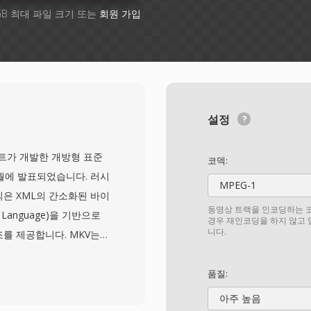
GB 최대 파일 크기 또는
회원 가입
설정
 프로젝트가 개발한 개방형 표준
코덱:
2월에 발표되었습니다. 러시
MPEG-1
은 XML의 간소화된 바이
동영상 트랙을 인코딩하는 코
ta Language)을 기반으로
경우 재인코딩을 하지 않고
니다.
를 제공합니다. MKV는
디오, 자막 트랙을 담을 수
, AV1부터 오디오의 경우
품질:
덱을 지원합니다. 뛰어난 기능
아주 높음