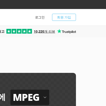
로그인
회원 가입
최고
10,220
개 리뷰
MPEG
에