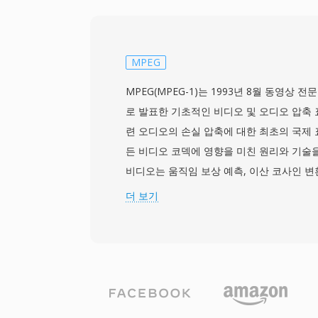
중 하나는 포괄적인 자막 지원으로, 단순한 
ASS 스타일 자막, 블루레이 디스크의 비트맵
합니다. MKV는 또한 챕터 마커, 첨부 파일
등), 태그 메타데이터를 지원하여 가장 기능
MPEG
나입니다. 개방형 사양은 모든 개발자가 라이
MPEG(MPEG-1)는 1993년 8월 동영상 전문가
기 및 쓰기를 구현할 수 있도록 보장하며, 
로 발표한 기초적인 비디오 및 오디오 압축 
리밍 도구, 인코딩 소프트웨어 전반에 걸친
련 오디오의 손실 압축에 대한 최초의 국제 
다. 사실상 모든 코덱 조합을 하나의 잘 정
든 비디오 코덱에 영향을 미친 원리와 기술을
는 능력 덕분에 MKV는 고품질 비디오 배포,
비디오는 움직임 보상 예측, 이산 코사인 변
이브러리를 위한 선호 컨테이너가 되었습니
피 인코딩을 결합하여 압축을 달성하며, I-프
더 보기
레임(예측), B-프레임(양방향 예측)의 세 
니다. 이 표준은 오디오와 비디오를 합쳐 약 
목표로 하여, SIF 해상도(NTSC의 경우 352
필적하는 화질을 생성합니다. 이 압축 수준은 
이브의 데이터 처리량에 맞추기 위해 특별히 
초 소비자에게 디지털 비디오를 가져다 준 Vi