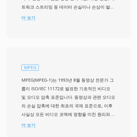
트워크 스트리밍 등 데이터 손실이나 손상이 발생
할 수 있는 통신 및 저장 환경을 위해 설계되었습
더 보기
니다. 이 형식은 콘텐츠를 고정 크기의 188바이트
패킷으로 나누며, 각 패킷에는 동기화, 오류 표시,
스트림 식별 정보가 포함된 4바이트 헤더가 있습
니다. 이 패킷 구조를 통해 수신기는 신호 중단 후
빠르게 재동기화할 수 있으며, 이는 안정적인 저장
매체를 위해 설계된 프로그램 스트림과 구별되는
MPEG
실시간 방송 전달의 핵심 기능입니다. TS는 여러
MPEG(MPEG-1)는 1993년 8월 동영상 전문가 그
프로그램을 단일 스트림으로 다중화할 수 있으며,
룹이 ISO/IEC 11172로 발표한 기초적인 비디오
PSI(Program Specific Information) 테이블이 각
및 오디오 압축 표준입니다. 동영상과 관련 오디오
프로그램의 구조와 콘텐츠를 기술합니다. 이 형식
의 손실 압축에 대한 최초의 국제 표준으로, 이후
은 사실상 모든 오디오 및 비디오 코덱을 지원하지
사실상 모든 비디오 코덱에 영향을 미친 원리와 기
만, 가장 일반적으로 MPEG-2 비디오, H.264,
술을 확립했습니다. MPEG-1 비디오는 움직임 보
더 보기
HEVC와 AAC, AC-3, MPEG 오디오를 전달합니다.
상 예측, 이산 코사인 변환 코딩, 가변 길이 엔트로
TS는 DVB, ATSC, ISDB 방송 표준은 물론 HTTP