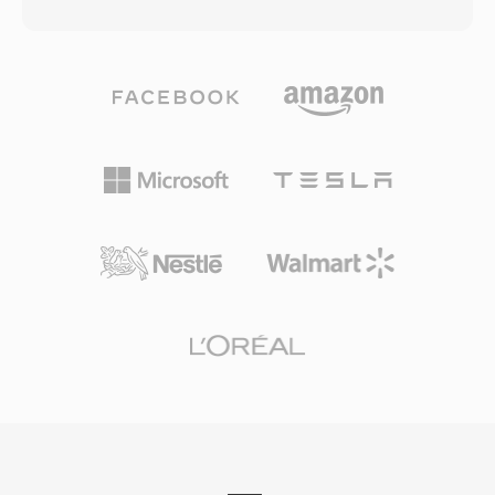
피 인코딩을 결합하여 압축을 달성하며, I-프레임
Live Streaming(HLS)을 활용하는 IPTV 및 OTT 스
(인트라 코딩), P-프레임(예측), B-프레임(양방향
트리밍 서비스에서 사용되어, 전 세계 디지털 텔레
예측)의 세 가지 프레임 유형으로 구성됩니다. 이
비전 전달의 근간입니다. 회복 탄력성, 표준화된
표준은 오디오와 비디오를 합쳐 약 1.5Mbps의 비
구조, 광범위한 코덱 지원 덕분에 TS는 라이브 방
트레이트를 목표로 하여, SIF 해상도(NTSC의 경
송 체인과 파일 기반 녹화 워크플로우 모두에서 활
우 352x240)에서 VHS 테이프에 필적하는 화질을
용됩니다.
생성합니다. 이 압축 수준은 1x 속도 CD-ROM 드
라이브의 데이터 처리량에 맞추기 위해 특별히 선
택되었으며, 1990년대 초 소비자에게 디지털 비디
오를 가져다 준 Video CD 형식을 가능하게 했습니
다. 오디오 구성 요소, 특히 Layer III(MP3)는 역사
상 가장 영향력 있는 오디오 형식이 되었습니다.
I/P/B 프레임 구조, 움직임 추정 방식, 블록 기반
변환 코딩은 MPEG-2부터 H.264 이후까지 모든
주요 비디오 코덱이 따르는 아키텍처 템플릿을 확
립했습니다. 압축 효율 면에서 오래전에 초월되었