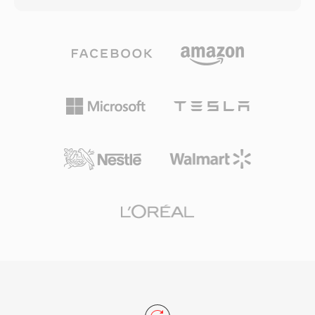
Live Streaming(HLS)을 활용하는 IPTV 및 OTT 스
드 스테이트 메모리 카드 등 다양한 기록 매체와
트리밍 서비스에서 사용되어, 전 세계 디지털 텔레
호환되도록 설계되어, 카메라 제조사에게 하드웨
비전 전달의 근간입니다. 회복 탄력성, 표준화된
어 설계의 유연성을 제공합니다. H.264 압축을 사
구조, 광범위한 코덱 지원 덕분에 TS는 라이브 방
용함으로써 DV나 MPEG-2 같은 이전 기록 표준보
송 체인과 파일 기반 녹화 워크플로우 모두에서 활
다 낮은 비트레이트에서 우수한 화질을 제공하여,
용됩니다.
동일한 저장 용량에서 더 긴 녹화 시간을 가능하게
합니다. AVCHD는 프로그레시브 및 인터레이스 스
캔 모드를 지원하여, 시네마틱 및 방송 스타일의
촬영 방식을 모두 수용합니다. 디렉토리 구조는 녹
화된 클립을 탐색하기 위한 재생목록 파일을 포함
하는 엄격한 사양을 따르며, 호환 디스크 매체에
기록할 경우 블루레이 플레이어와 호환됩니다. 향
상된 버전인 AVCHD 2.0은 1080/60p 프로그레시
브 녹화와 3D 입체 비디오에 대한 지원을 추가했
습니다. 이 형식은 캠코더 시장에서 여전히 널리
사용되며, 주요 비디오 편집 애플리케이션에서 계