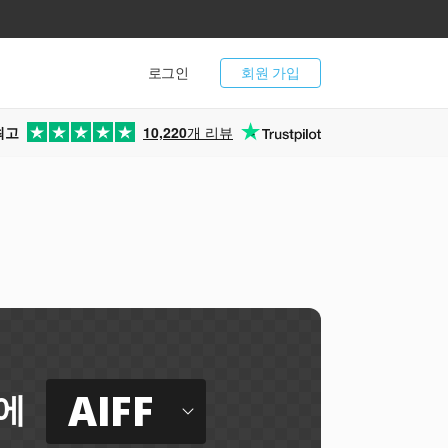
로그인
회원 가입
최고
10,220
개 리뷰
AIFF
에