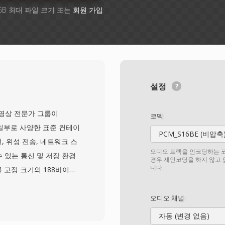
GB 최대 파일 크기 또는
회원 가입
설정
5년 동영상 전문가 그룹이
코덱:
1)의 일부로 사양한 표준 컨테이
PCM_S16BE (비압축
, 위성 전송, 네트워크 스
오디오 트랙을 인코딩하는 코
 있는 통신 및 저장 환경
경우 재인코딩을 하지 않고
니다.
 고정 크기의 188바이트
 표시, 스트림 식별 정보가
구조를 통해 수신기는 신호
오디오 채널:
 안정적인 저장 매체를 위
자동 (변경 없음)