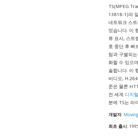
TS(MPEG Tr
13818-1)
네트워크 스트
었습니다. 이 
류 표시, 스트
호 중단 후 빠
림과 구별되는
화할 수 있으며, 
술합니다. 이 
비디오, H.264
준은 물론 HTT
전 세계
디지털
분에 TS는 라
개발자
:
Moving
최초 출시
: 199