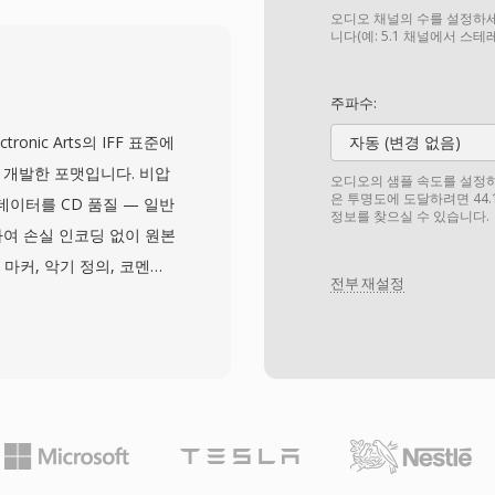
간 방송 전달의 핵심 기능
오디오 채널의 수를 설정하세
으로 다중화할 수 있으며,
니다(예: 5.1 채널에서 스
) 테이블이 각 프로그램의 구조와
 오디오 및 비디오 코덱
주파수:
, H.264, HEVC와
lectronic Arts의 IFF 표준에
자동 (변경 없음)
 DVB, ATSC, ISDB 방
이 개발한 포맷입니다. 비압
오디오의 샘플 속도를 설정하세요
S)을 활용하는 IPTV 및 OTT
은 투명도에 도달하려면 44.
 데이터를 CD 품질 — 일반
정보를 찾으실 수 있습니다.
지털 텔레비전 전달의 근간
장하여 손실 인코딩 없이 원본
한 코덱 지원 덕분에 TS는
마커, 악기 정의, 코멘트
로우 모두에서 활용됩니다.
전부 재설정
성됩니다. macOS 환경
링의 모든 단계에서 비트
FF를 자주 사용합니다. 중
: MP3나 AAC와 달리
 또 다른 강점은 Logic
전문 도구들과의 원활한 통합으
. 이 컨테이너는 32비트까