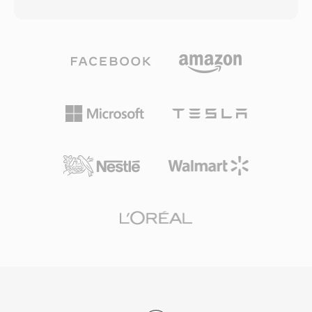
의, 코멘트 등의 메타데이터를 포함할 수 있는 청
GStreamer 같은 라이브러리를 통해 크로스 플랫
크로 구성됩니다. macOS 환경의 프로 오디오 엔
폼 지원이 개선되었지만, WMA는 비 Microsoft 기
지니어들은 편집과 마스터링의 모든 단계에서 비
기에서 MP3나 AAC보다 호환성이 낮은 편입니다.
트 단위의 완벽한 충실도를 보장하기 때문에 AIFF
이 포맷은 레거시 미디어 라이브러리에 여전히 나
를 자주 사용합니다. 중요한 장점 하나는 세대 손
타나지만, 스트리밍과 휴대용 사용에서는 새로운
실이 없다는 것입니다: MP3나 AAC와 달리 반복
코덱이 대체로 그 자리를 차지했습니다.
저장해도 신호가 전혀 열화되지 않습니다. 또 다른
강점은 Logic Pro와 GarageBand를 포함한 Apple
전문 도구들과의 원활한 통합으로, AIFF가 기본
작업 포맷으로 사용됩니다. 이 컨테이너는 32비트
까지의 다양한 샘플레이트와 비트 심도를 지원하
여 CD 품질을 넘어서는 고해상도 워크플로에도
대응합니다. 저장 효율보다 무손실 품질을 우선시
하는 분들에게 AIFF는 레코딩 업계 전반에서 신뢰
할 수 있는 선택입니다.