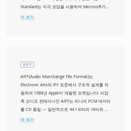
Standard는 지각 코딩을 사용하여 Microsoft가
64 kbps의 낮은 비트레이트에서도 CD에 가까운
더 보기
품질이라고 주장한 결과를 제공합니다 — 일반적
으로 MP3가 비슷한 결과를 위해 필요로 하는 데
이터 레이트의 약 절반입니다. 코덱 제품군은 서라
운드 사운드와 고해상도 오디오를 위한 WMA
Professional, 비트 단위 정확한 보관 압축을 위한
WMA Lossless, 매우 낮은 비트레이트에서 음성
AIFF
콘텐츠에 최적화된 WMA Voice로 성장했습니다.
AIFF(Audio Interchange File Format)는
Windows, Windows Media Player, Zune 생태계
Electronic Arts의 IFF 표준에서 구조적 설계를 차
와의 긴밀한 통합으로 2000년대 내내 WMA에 강
용하여 1988년 Apple이 개발한 포맷입니다. 비압
력한 배포 이점을 제공했으며, 디지털 저작권 관리
축 오디오 컨테이너인 AIFF는 리니어 PCM 데이터
(DRM) 지원은 당시 온라인 음악 스토어에서 매력
를 CD 품질 — 일반적으로 44.1 kHz의 16비트 —
적이었습니다. 인코딩과 디코딩은 Windows에서
그대로 저장하여 손실 인코딩 없이 원본 녹음의 모
더 보기
기본 처리되어 모든 Windows 시스템에서 재생에
든 디테일을 보존합니다. 콘텐츠는 마커, 악기 정
서드파티 소프트웨어가 불필요합니다. FFmpeg와