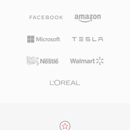
สามารถบรรจุเมตาดาต้า เช่น markers นิยาม
ทุกชนิด แม้จะบรรจุ MPEG-2 video, H.264 หรือ
เครื่องดนตรี และความคิดเห็นได้ด้วย วิศวกรเสียง
HEVC ควบคู่กับ AAC, AC-3 หรือ MPEG audio เป็น
มืออาชีพบน macOS มักพึ่งพา AIFF เนื่องจากรับ
หลัก TS เป็นแกนหลักของการส่งโทรทัศน์ดิจิทัลทั่ว
ประกันความเที่ยงตรงแบบ bit-perfect ตลอดทุกขั้น
โลก ถูกใช้โดยมาตรฐานการออกอากาศ DVB,
ตอนของการตัดต่อและมาสเตอริง จุดเด่นสำคัญคือ
ATSC และ ISDB รวมถึงบริการสตรีมมิง IPTV และ
ไม่มีการสูญเสียคุณภาพจากการบันทึกซ้ำ: ต่างจาก
OTT ที่ใช้ HTTP Live Streaming (HLS) ความ
MP3 หรือ AAC การบันทึกซ้ำหลายครั้งไม่ทำให้
ทนทาน โครงสร้างที่เป็นมาตรฐาน และการรองรับ
สัญญาณเสื่อม อีกจุดแข็งคือการผสานรวมอย่างราบ
ตัวแปลงสัญญาณอย่างกว้างขวางทำให้ TS เหมาะ
รื่นกับเครื่องมือระดับมืออาชีพของ Apple รวมถึง
สมทั้งในระบบออกอากาศสดและขั้นตอนการบันทึก
Logic Pro และ GarageBand ที่ AIFF ทำหน้าที่เป็น
แบบไฟล์
รูปแบบทำงานดั้งเดิม คอนเทนเนอร์รองรับอัตราสุ่ม
ตัวอย่างและความลึกบิตหลายระดับสูงสุด 32 บิต
รองรับเวิร์กโฟลว์ความละเอียดสูงที่เกินข้อกำหนด
คุณภาพ CD สำหรับผู้ที่ให้ความสำคัญกับความ
สมบูรณ์แบบแบบไม่สูญเสียข้อมูลมากกว่า
ประสิทธิภาพพื้นที่จัดเก็บ AIFF ยังคงเป็นทางเลือกที่