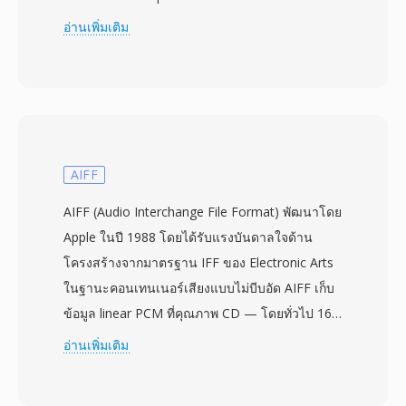
สภาพแวดล้อมการสื่อสารและจัดเก็บที่อาจเกิดการ
อ่านเพิ่มเติม
สูญหายหรือเสียหายของข้อมูล เช่น โทรทัศน์ออก
อากาศ การส่งผ่านดาวเทียม และการสตรีมผ่าน
เครือข่าย รูปแบบนี้แบ่งเนื้อหาเป็นแพ็กเก็ตขนาด
คงที่ 188 ไบต์ แต่ละแพ็กเก็ตมี header 4 ไบต์ที่มี
ข้อมูลการซิงโครไนซ์ การบ่งชี้ข้อผิดพลาด และการ
ระบุสตรีม โครงสร้างแพ็กเก็ตนี้ช่วยให้ตัวรับ
AIFF
สัญญาณซิงโครไนซ์กลับคืนได้อย่างรวดเร็วหลัง
AIFF (Audio Interchange File Format) พัฒนาโดย
จากสัญญาณขัดจังหวะ ซึ่งเป็นความสามารถสำคัญ
Apple ในปี 1988 โดยได้รับแรงบันดาลใจด้าน
สำหรับการส่งออกอากาศแบบเรียลไทม์ที่แยก
โครงสร้างจากมาตรฐาน IFF ของ Electronic Arts
transport streams จาก program streams ที่
ในฐานะคอนเทนเนอร์เสียงแบบไม่บีบอัด AIFF เก็บ
ออกแบบสำหรับสื่อจัดเก็บที่เชื่อถือได้ TS สามารถ
ข้อมูล linear PCM ที่คุณภาพ CD — โดยทั่วไป 16
มัลติเพล็กซ์หลายโปรแกรมในสตรีมเดียว โดยมี
บิตที่ 44.1 kHz — รักษาทุกรายละเอียดของการ
อ่านเพิ่มเติม
ตาราง Program Specific Information (PSI) ที่
บันทึกต้นฉบับโดยไม่มีการเข้ารหัสแบบสูญเสีย
อธิบายโครงสร้างและเนื้อหาของแต่ละโปรแกรม
ข้อมูล รูปแบบจัดระเบียบเนื้อหาเป็น chunks ที่
รูปแบบรองรับตัวแปลงสัญญาณเสียงและวิดีโอแทบ