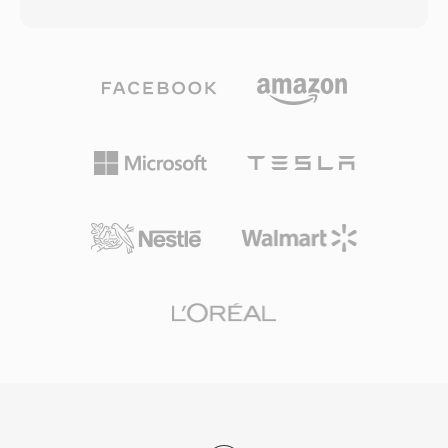
ข้อมูล รูปแบบจัดระเบียบเนื้อหาเป็น chunks ที่
มาตรฐานคุณภาพพื้นฐานสำหรับเพลงดิจิทัลและยัง
สามารถบรรจุเมตาดาต้า เช่น markers นิยาม
คงเป็นเกณฑ์อ้างอิงสำหรับการเปรียบเทียบตัวแปลง
เครื่องดนตรี และความคิดเห็นได้ด้วย วิศวกรเสียง
สัญญาณแบบบีบอัด
มืออาชีพบน macOS มักพึ่งพา AIFF เนื่องจากรับ
ประกันความเที่ยงตรงแบบ bit-perfect ตลอดทุกขั้น
ตอนของการตัดต่อและมาสเตอริง จุดเด่นสำคัญคือ
ไม่มีการสูญเสียคุณภาพจากการบันทึกซ้ำ: ต่างจาก
MP3 หรือ AAC การบันทึกซ้ำหลายครั้งไม่ทำให้
สัญญาณเสื่อม อีกจุดแข็งคือการผสานรวมอย่างราบ
รื่นกับเครื่องมือระดับมืออาชีพของ Apple รวมถึง
Logic Pro และ GarageBand ที่ AIFF ทำหน้าที่เป็น
รูปแบบทำงานดั้งเดิม คอนเทนเนอร์รองรับอัตราสุ่ม
ตัวอย่างและความลึกบิตหลายระดับสูงสุด 32 บิต
รองรับเวิร์กโฟลว์ความละเอียดสูงที่เกินข้อกำหนด
คุณภาพ CD สำหรับผู้ที่ให้ความสำคัญกับความ
สมบูรณ์แบบแบบไม่สูญเสียข้อมูลมากกว่า