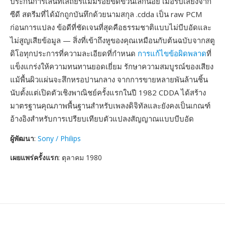
ประกันการเล่นที่เสถียรแม้มีรอยขีดข่วนเล็กน้อย เมื่อริปเสียงจาก
ซีดี สตรีมที่ได้มักถูกบันทึกด้วยนามสกุล .cdda เป็น raw PCM
ก่อนการแปลง ข้อดีที่ชัดเจนที่สุดคือธรรมชาติแบบไม่บีบอัดและ
ไม่สูญเสียข้อมูล — สิ่งที่เข้าถึงหูของคุณเหมือนกับต้นฉบับจากสตู
ดิโอทุกประการที่ความละเอียดที่กำหนด
การแก้ไขข้อผิดพลาด
ที่
แข็งแกร่งให้ความทนทานยอดเยี่ยม รักษาความสมบูรณ์ของเสียง
แม้พื้นผิวแผ่นจะสึกหรอปานกลาง จากการขายหลายพันล้านชิ้น
นับตั้งแต่เปิดตัวเชิงพาณิชย์ครั้งแรกในปี 1982 CDDA ได้สร้าง
มาตรฐานคุณภาพพื้นฐานสำหรับเพลงดิจิทัลและยังคงเป็นเกณฑ์
อ้างอิงสำหรับการเปรียบเทียบตัวแปลงสัญญาณแบบบีบอัด
ผู้พัฒนา
:
Sony / Philips
เผยแพร่ครั้งแรก
: ตุลาคม 1980