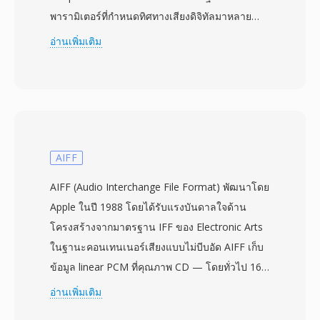
พารามิเตอร์ที่กำหนดทิศทางเสียงดิจิทัลมาหลาย
ทศวรรษ: linear PCM 16 บิตที่ 44.1 kHz สเตอริโอ
อ่านเพิ่มเติม
ให้อัตราบิต 1,411.2 kbps แบบไม่บีบอัด แต่ละแผ่น
บรรจุได้สูงสุด 80 นาที จัดเรียงเป็นแทร็กพร้อมจุด
ดัชนี ข้อมูลซับแชนเนลสำหรับแสดงข้อความ และ
รหัสแก้ไขข้อผิดพลาด (CIRC) ที่รับประกันการเล่นที่
เสถียรแม้มีรอยขีดข่วนเล็กน้อย เมื่อริปเสียงจากซีดี
สตรีมที่ได้มักถูกบันทึกด้วยนามสกุล .cdda เป็น raw
AIFF
PCM ก่อนการแปลง ข้อดีที่ชัดเจนที่สุดคือธรรมชาติ
AIFF (Audio Interchange File Format) พัฒนาโดย
แบบไม่บีบอัดและไม่สูญเสียข้อมูล — สิ่งที่เข้าถึงหู
Apple ในปี 1988 โดยได้รับแรงบันดาลใจด้าน
ของคุณเหมือนกับต้นฉบับจากสตูดิโอทุกประการที่
โครงสร้างจากมาตรฐาน IFF ของ Electronic Arts
ความละเอียดที่กำหนด การแก้ไขข้อผิดพลาดที่
ในฐานะคอนเทนเนอร์เสียงแบบไม่บีบอัด AIFF เก็บ
แข็งแกร่งให้ความทนทานยอดเยี่ยม รักษาความ
ข้อมูล linear PCM ที่คุณภาพ CD — โดยทั่วไป 16
สมบูรณ์ของเสียงแม้พื้นผิวแผ่นจะสึกหรอปานกลาง
บิตที่ 44.1 kHz — รักษาทุกรายละเอียดของการ
อ่านเพิ่มเติม
จากการขายหลายพันล้านชิ้นนับตั้งแต่เปิดตัวเชิง
บันทึกต้นฉบับโดยไม่มีการเข้ารหัสแบบสูญเสีย
พาณิชย์ครั้งแรกในปี 1982 CDDA ได้สร้าง