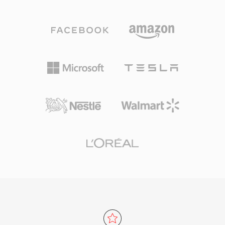
สามารถบรรจุเมตาดาต้า เช่น markers นิยาม
มีอิทธิพลมากที่สุดในประวัติศาสตร์ โครงสร้างเฟรม
เครื่องดนตรี และความคิดเห็นได้ด้วย วิศวกรเสียง
I/P/B วิธีการประมาณการเคลื่อนไหว และการเข้า
มืออาชีพบน macOS มักพึ่งพา AIFF เนื่องจากรับ
รหัสแปลงแบบบล็อก สร้างแบบแผนสถาปัตยกรรมที่
ประกันความเที่ยงตรงแบบ bit-perfect ตลอดทุกขั้น
ตัวแปลงสัญญาณวิดีโอหลักทุกตัวในยุคหลังปฏิบัติ
ตอนของการตัดต่อและมาสเตอริง จุดเด่นสำคัญคือ
ตาม ตั้งแต่ MPEG-2 จนถึง H.264 และหลังจากนั้น
ไม่มีการสูญเสียคุณภาพจากการบันทึกซ้ำ: ต่างจาก
แม้จะถูกแซงหน้าในด้านประสิทธิภาพการบีบอัดมา
MP3 หรือ AAC การบันทึกซ้ำหลายครั้งไม่ทำให้
นาน MPEG-1 ยังคงได้รับการรองรับจากซอฟต์แวร์
สัญญาณเสื่อม อีกจุดแข็งคือการผสานรวมอย่างราบ
สื่อแทบทั้งหมด
รื่นกับเครื่องมือระดับมืออาชีพของ Apple รวมถึง
Logic Pro และ GarageBand ที่ AIFF ทำหน้าที่เป็น
รูปแบบทำงานดั้งเดิม คอนเทนเนอร์รองรับอัตราสุ่ม
ตัวอย่างและความลึกบิตหลายระดับสูงสุด 32 บิต
รองรับเวิร์กโฟลว์ความละเอียดสูงที่เกินข้อกำหนด
คุณภาพ CD สำหรับผู้ที่ให้ความสำคัญกับความ
สมบูรณ์แบบแบบไม่สูญเสียข้อมูลมากกว่า
ประสิทธิภาพพื้นที่จัดเก็บ AIFF ยังคงเป็นทางเลือกที่