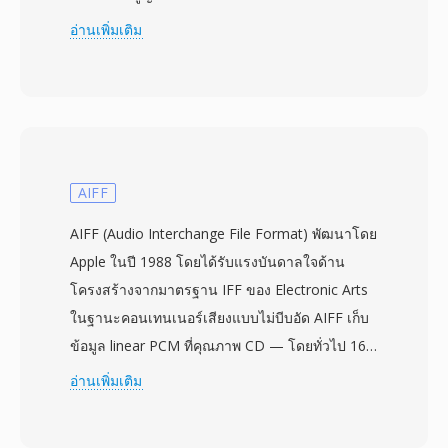
ประกอบ สร้างหลักการและเทคนิคที่มีอิทธิพลต่อตัว
อ่านเพิ่มเติม
แปลงสัญญาณวิดีโอในยุคต่อมาแทบทั้งหมด วิดีโอ
MPEG-1 บีบอัดผ่านการรวมกันของ motion-
compensated prediction, discrete cosine
transform coding และ variable-length entropy
encoding จัดระเบียบรอบเฟรมสามประเภท: I-
frames (intra-coded), P-frames (predicted) และ
AIFF
B-frames (bidirectionally predicted) มาตรฐาน
AIFF (Audio Interchange File Format) พัฒนาโดย
กำหนดเป้าหมายบิตเรตประมาณ 1.5 Mbps สำหรับ
Apple ในปี 1988 โดยได้รับแรงบันดาลใจด้าน
เสียงและวิดีโอรวมกัน ให้คุณภาพเทียบเคียงเทป
โครงสร้างจากมาตรฐาน IFF ของ Electronic Arts
VHS ที่ความละเอียด SIF (352x240 สำหรับ NTSC)
ในฐานะคอนเทนเนอร์เสียงแบบไม่บีบอัด AIFF เก็บ
ระดับการบีบอัดนี้ถูกเลือกอย่างจำเพาะเพื่อให้ตรงกับ
ข้อมูล linear PCM ที่คุณภาพ CD — โดยทั่วไป 16
ปริมาณข้อมูลของไดรฟ์ CD-ROM ความเร็ว 1x
บิตที่ 44.1 kHz — รักษาทุกรายละเอียดของการ
อ่านเพิ่มเติม
ทำให้เกิดรูปแบบ Video CD ที่นำวิดีโอดิจิทัลมาสู่ผู้
บันทึกต้นฉบับโดยไม่มีการเข้ารหัสแบบสูญเสีย
บริโภคในช่วงต้นทศวรรษ 1990 ส่วนประกอบเสียง
ข้อมูล รูปแบบจัดระเบียบเนื้อหาเป็น chunks ที่
โดยเฉพาะ Layer III (MP3) กลายเป็นรูปแบบเสียงที่