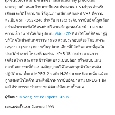
(predicted) และ B-frames (bidirectionally predicted)
มาตรฐานกำหนดเป้าหมายบิตเรตประมาณ 1.5 Mbps สำหรับ
เสียงและวิดีโอรวมกัน ให้คุณภาพเทียบเคียงเทป VHS ที่ความ
ละเอียด SIF (352x240 สำหรับ NTSC) ระดับการบีบอัดนี้ถูกเลือก
อย่างจำเพาะเพื่อให้ตรงกับปริมาณข้อมูลของไดรฟ์ CD-ROM
ความเร็ว 1x ทำให้เกิดรูปแบบ
Video CD
ที่นำวิดีโอดิจิทัลมาสู่ผู้
บริโภคในช่วงต้นทศวรรษ 1990 ส่วนประกอบเสียง โดยเฉพาะ
Layer III (MP3) กลายเป็นรูปแบบเสียงที่มีอิทธิพลมากที่สุดใน
ประวัติศาสตร์ โครงสร้างเฟรม I/P/B วิธีการประมาณการ
เคลื่อนไหว และการเข้ารหัสแปลงแบบบล็อก สร้างแบบแผน
สถาปัตยกรรมที่ตัวแปลงสัญญาณวิดีโอหลักทุกตัวในยุคหลัง
ปฏิบัติตาม ตั้งแต่ MPEG-2 จนถึง H.264 และหลังจากนั้น แม้จะ
ถูกแซงหน้าในด้านประสิทธิภาพการบีบอัดมานาน MPEG-1 ยัง
คงได้รับการรองรับจากซอฟต์แวร์สื่อแทบทั้งหมด
ผู้พัฒนา
:
Moving Picture Experts Group
เผยแพร่ครั้งแรก
: สิงหาคม 1993