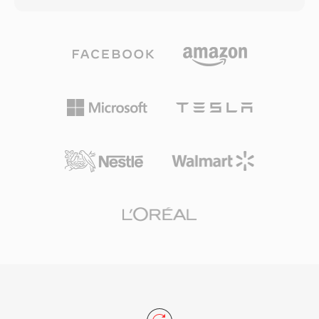
รูปแบบรองรับตัวแปลงสัญญาณเสียงและวิดีโอแทบ
ได้แทบทุกประเภท คอนเทนเนอร์นี้มักบรรจุวิดีโอ
ทุกชนิด แม้จะบรรจุ MPEG-2 video, H.264 หรือ
H.264 หรือ H.265 พร้อมเสียง AAC แม้จะรองรับตัว
HEVC ควบคู่กับ AAC, AC-3 หรือ MPEG audio เป็น
แปลงสัญญาณทางเลือกที่หลากหลายรวมถึง AV1,
หลัก TS เป็นแกนหลักของการส่งโทรทัศน์ดิจิทัลทั่ว
VP9, MPEG-4 Visual, AC-3 และ ALAC ด้วย การ
โลก ถูกใช้โดยมาตรฐานการออกอากาศ DVB,
ออกแบบรองรับฟีเจอร์ขั้นสูง เช่น streaming hints
ATSC และ ISDB รวมถึงบริการสตรีมมิง IPTV และ
สำหรับ progressive download และ adaptive
OTT ที่ใช้ HTTP Live Streaming (HLS) ความ
streaming ตัวบ่งชี้บท แทร็กเสียงและคำบรรยาย
ทนทาน โครงสร้างที่เป็นมาตรฐาน และการรองรับ
หลายแทร็ก แท็กเมตาดาต้า และภาพขนาดย่อแบบ
ตัวแปลงสัญญาณอย่างกว้างขวางทำให้ TS เหมาะ
ฝังตัว โครงสร้างที่เป็นมาตรฐานและการรองรับตัว
สมทั้งในระบบออกอากาศสดและขั้นตอนการบันทึก
แปลงสัญญาณที่กว้างขวางทำให้ MP4 เป็นตัวเลือก
แบบไฟล์
เริ่มต้นสำหรับแพลตฟอร์มวิดีโอออนไลน์ อุปกรณ์มือ
ถือ กล้องดิจิทัล และคลังสื่อของระบบปฏิบัติการ
วิดีโอ HTML5 ที่ใช้ H.264 ใน MP4 ได้รับการ
รองรับจากเว็บเบราว์เซอร์หลักทุกตัว ทำให้การผสม
ผสานนี้เป็นพื้นฐานสากลสำหรับการส่งวิดีโอบนเว็บ
การบรรจุที่มีประสิทธิภาพ ผนวกกับความสามารถ