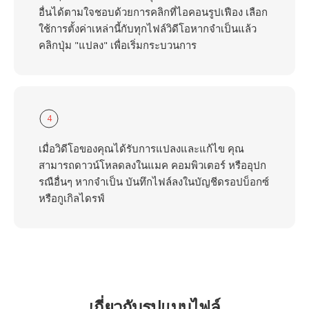
อื่นได้ตามใจชอบด้วยการคลิกที่ไอคอนรูปเฟือง เลือก
ใช้การตั้งค่าเหล่านี้กับทุกไฟล์วิดีโอหากจำเป็นแล้ว
คลิกปุ่ม "แปลง" เพื่อเริ่มกระบวนการ
4
เมื่อวิดีโอของคุณได้รับการแปลงและแก้ไข คุณ
สามารถดาวน์โหลดลงในแมค คอมพิวเตอร์ หรืออุปก
รณือื่นๆ หากจำเป็น บันทึกไฟล์ลงในบัญชีดรอปบ็อกซ์
หรือกูเกิลไดรฟ์
เกี่ยวกับรูปแบบไฟล์