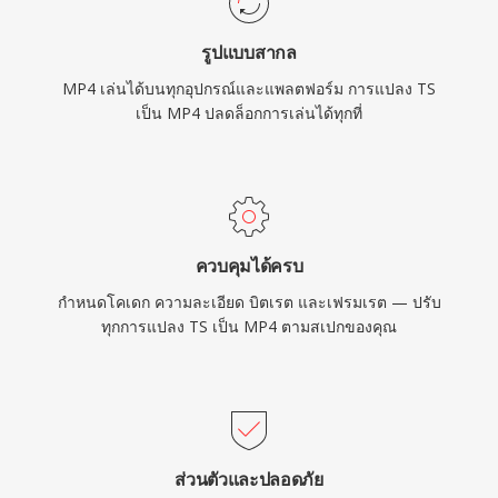
ในการบีบอัดของตัวแปลงสัญญาณสมัยใหม่ที่มัน
รูปแบบสากล
บรรจุ ช่วยให้เผยแพร่วิดีโอคุณภาพสูงที่ขนาดไฟล์
MP4 เล่นได้บนทุกอุปกรณ์และแพลตฟอร์ม การแปลง TS
ใช้งานได้จริงผ่านเครือข่ายที่มีแบนด์วิดท์จำกัดและ
เป็น MP4 ปลดล็อกการเล่นได้ทุกที่
อุปกรณ์ที่มีพื้นที่จัดเก็บจำกัด
ควบคุมได้ครบ
กำหนดโคเดก ความละเอียด บิตเรต และเฟรมเรต — ปรับ
ทุกการแปลง TS เป็น MP4 ตามสเปกของคุณ
ส่วนตัวและปลอดภัย