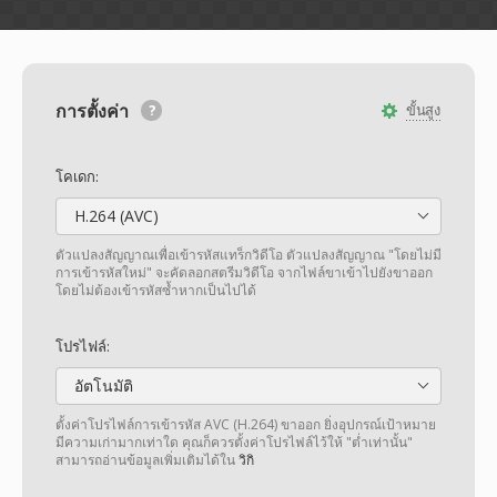
การตั้งค่า
ขั้นสูง
โคเดก:
H.264 (AVC)
ตัวแปลงสัญญาณเพื่อเข้ารหัสแทร็กวิดีโอ ตัวแปลงสัญญาณ "โดยไม่มี
การเข้ารหัสใหม่" จะคัดลอกสตรีมวิดีโอ จากไฟล์ขาเข้าไปยังขาออก
โดยไม่ต้องเข้ารหัสซ้ำหากเป็นไปได้
โปรไฟล์:
อัตโนมัติ
ตั้งค่าโปรไฟล์การเข้ารหัส AVC (H.264) ขาออก ยิ่งอุปกรณ์เป้าหมาย
มีความเก่ามากเท่าใด คุณก็ควรตั้งค่าโปรไฟล์ไว้ให้ "ต่ำเท่านั้น"
สามารถอ่านข้อมูลเพิ่มเติมได้ใน
วิกิ