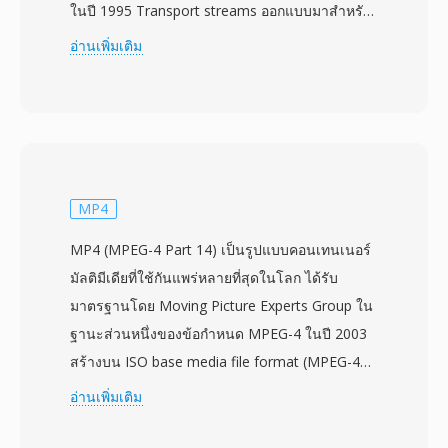
ในปี 1995 Transport streams ออกแบบมาสำหรับ
สภาพแวดล้อมการสื่อสารและจัดเก็บที่อาจเกิดการ
อ่านเพิ่มเติม
สูญหายหรือเสียหายของข้อมูล เช่น โทรทัศน์ออก
อากาศ การส่งผ่านดาวเทียม และการสตรีมผ่าน
เครือข่าย รูปแบบนี้แบ่งเนื้อหาเป็นแพ็กเก็ตขนาด
คงที่ 188 ไบต์ แต่ละแพ็กเก็ตมี header 4 ไบต์ที่มี
ข้อมูลการซิงโครไนซ์ การบ่งชี้ข้อผิดพลาด และการ
ระบุสตรีม โครงสร้างแพ็กเก็ตนี้ช่วยให้ตัวรับ
MP4
สัญญาณซิงโครไนซ์กลับคืนได้อย่างรวดเร็วหลัง
MP4 (MPEG-4 Part 14) เป็นรูปแบบคอนเทนเนอร์
จากสัญญาณขัดจังหวะ ซึ่งเป็นความสามารถสำคัญ
มัลติมีเดียที่ใช้กันแพร่หลายที่สุดในโลก ได้รับ
สำหรับการส่งออกอากาศแบบเรียลไทม์ที่แยก
มาตรฐานโดย Moving Picture Experts Group ใน
transport streams จาก program streams ที่
ฐานะส่วนหนึ่งของข้อกำหนด MPEG-4 ในปี 2003
ออกแบบสำหรับสื่อจัดเก็บที่เชื่อถือได้ TS สามารถ
สร้างบน ISO base media file format (MPEG-4
มัลติเพล็กซ์หลายโปรแกรมในสตรีมเดียว โดยมี
Part 12) ซึ่งได้รับแรงบันดาลใจจากคอนเทนเนอร์
อ่านเพิ่มเติม
ตาราง Program Specific Information (PSI) ที่
Apple QuickTime โดย MP4 ใช้โครงสร้าง
อธิบายโครงสร้างและเนื้อหาของแต่ละโปรแกรม
atom/box แบบลำดับชั้นที่สามารถบรรจุข้อมูลสื่อ