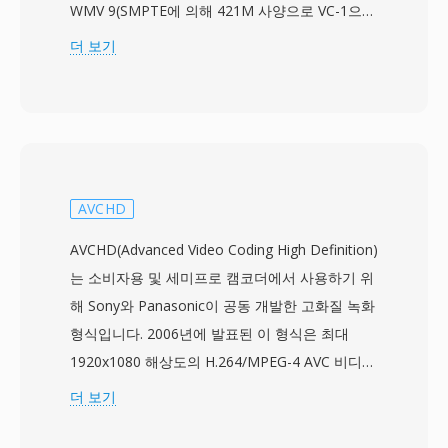
WMV 9(SMPTE에 의해 421M 사양으로 VC-1으로
도 표준화됨)까지 여러 코덱 세대를 포함합니다.
더 보기
WMV 파일은 일반적으로 ASF(Advanced
Systems Format) 래퍼에 포함되며, 비디오 콘텐
츠를 나타내기 위해 .wmv 확장자를 사용합니다.
WMV 9/VC-1은 초기 H.264 구현에 필적하는 압축
효율을 달성하여, 적당한 비트레이트에서 양호한
시각적 품질을 제공했고, HD DVD 및 블루레이 디
AVCHD
스크 콘텐츠의 승인 코덱으로 채택되었습니다. 이
AVCHD(Advanced Video Coding High Definition)
형식은 Windows 운영체제, Windows Media
는 소비자용 및 세미프로 캠코더에서 사용하기 위
Player, 서버 측 스트리밍 인프라에 깊이 통합되
해 Sony와 Panasonic이 공동 개발한 고화질 녹화
어, 2000년대 전반에 걸쳐 기업 미디어 전달, 사내
형식입니다. 2006년에 발표된 이 형식은 최대
교육 비디오, Windows 중심 웹 콘텐츠의 자연스
1920x1080 해상도의 H.264/MPEG-4 AVC 비디오
러운 선택이었습니다. WMV는 인터레이스 비디
와 Dolby Digital 또는 비압축 LPCM 오디오를
더 보기
오, 어댑티브 스트리밍을 위한 다중 비트레이트 인
MPEG-2 전송 스트림 컨테이너에 저장합니다.
코딩, Windows Media DRM을 통한 디지털 저작
AVCHD는 광디스크, 하드디스크 드라이브, 솔리