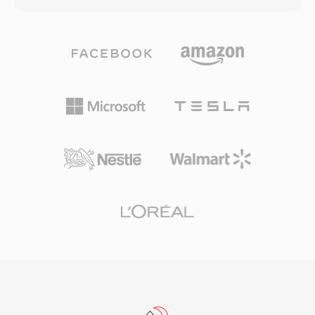
권 관리 등의 기능을 지원합니다. Silverlight 플랫
드 스테이트 메모리 카드 등 다양한 기록 매체와
폼도 리치 인터넷 애플리케이션과 스트리밍 서비
호환되도록 설계되어, 카메라 제조사에게 하드웨
스를 위한 주요 비디오 형식으로 WMV를 사용했
어 설계의 유연성을 제공합니다. H.264 압축을 사
습니다. 대부분의 애플리케이션에서 업계가 H.264
용함으로써 DV나 MPEG-2 같은 이전 기록 표준보
와 HEVC로 이동했지만, WMV는 레거시 기업 콘텐
다 낮은 비트레이트에서 우수한 화질을 제공하여,
츠 관리 시스템, 아카이브된 미디어 라이브러리,
동일한 저장 용량에서 더 긴 녹화 시간을 가능하게
Windows Media 생태계에 연결된 워크플로우에
합니다. AVCHD는 프로그레시브 및 인터레이스 스
서 여전히 존재합니다.
캔 모드를 지원하여, 시네마틱 및 방송 스타일의
촬영 방식을 모두 수용합니다. 디렉토리 구조는 녹
화된 클립을 탐색하기 위한 재생목록 파일을 포함
하는 엄격한 사양을 따르며, 호환 디스크 매체에
기록할 경우 블루레이 플레이어와 호환됩니다. 향
상된 버전인 AVCHD 2.0은 1080/60p 프로그레시
브 녹화와 3D 입체 비디오에 대한 지원을 추가했
습니다. 이 형식은 캠코더 시장에서 여전히 널리
사용되며, 주요 비디오 편집 애플리케이션에서 계