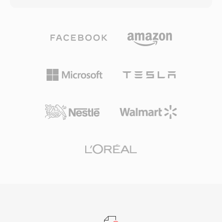
의 결합이 필요합니다. DVD 저작 소프트웨어는
드 스테이트 메모리 카드 등 다양한 기록 매체와
일반적으로 AC3 또는 LPCM 오디오 파일과 함께
호환되도록 설계되어, 카메라 제조사에게 하드웨
M2V 입력을 기대하므로, 이 형식은 전문 디스크
어 설계의 유연성을 제공합니다. H.264 압축을 사
마스터링 및 방송 준비 워크플로우에서 필수적인
용함으로써 DV나 MPEG-2 같은 이전 기록 표준보
중간 단계입니다.
다 낮은 비트레이트에서 우수한 화질을 제공하여,
동일한 저장 용량에서 더 긴 녹화 시간을 가능하게
합니다. AVCHD는 프로그레시브 및 인터레이스 스
캔 모드를 지원하여, 시네마틱 및 방송 스타일의
촬영 방식을 모두 수용합니다. 디렉토리 구조는 녹
화된 클립을 탐색하기 위한 재생목록 파일을 포함
하는 엄격한 사양을 따르며, 호환 디스크 매체에
기록할 경우 블루레이 플레이어와 호환됩니다. 향
상된 버전인 AVCHD 2.0은 1080/60p 프로그레시
브 녹화와 3D 입체 비디오에 대한 지원을 추가했
습니다. 이 형식은 캠코더 시장에서 여전히 널리
사용되며, 주요 비디오 편집 애플리케이션에서 계