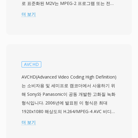
로 표준화된 M2V는 MPEG-2 프로그램 또는 전송
스트림 내에서 나타나는 것과 동일한 원시 압축 비
더 보기
디오를 저장하되, 모든 다중화 오버헤드가 제거됩
니다. 이 때문에 M2V 파일은 주로 전문 저작 워크
플로우, 특히 비디오와 오디오 스트림이 최종 컨테
이너 형식으로 합쳐지기 전에 별도로 준비되고 인
코딩되는 DVD 제작에서 유용합니다. M2V 스트림
은 표준 화질부터 1920x1080 HD까지의 해상도에
AVCHD
서 인터레이스 및 프로그레시브 스캔 모드를 모두
AVCHD(Advanced Video Coding High Definition)
지원하며, 비트레이트는 소비자 콘텐츠의 경우 일
는 소비자용 및 세미프로 캠코더에서 사용하기 위
반적으로 2~15Mbps, 전문 용도에서는 최대
해 Sony와 Panasonic이 공동 개발한 고화질 녹화
80Mbps에 이릅니다. 인트라 코딩 프레임과 예측
형식입니다. 2006년에 발표된 이 형식은 최대
프레임을 함께 사용하여 압축 효율과 랜덤 액세스
1920x1080 해상도의 H.264/MPEG-4 AVC 비디오
기능 간의 효과적인 균형을 제공합니다. M2V는 비
와 Dolby Digital 또는 비압축 LPCM 오디오를
더 보기
디오만 포함하고 오디오나 동기화 정보가 없으므
MPEG-2 전송 스트림 컨테이너에 저장합니다.
로, 완전한 재생을 위해서는 별도의 오디오 파일과
AVCHD는 광디스크, 하드디스크 드라이브, 솔리