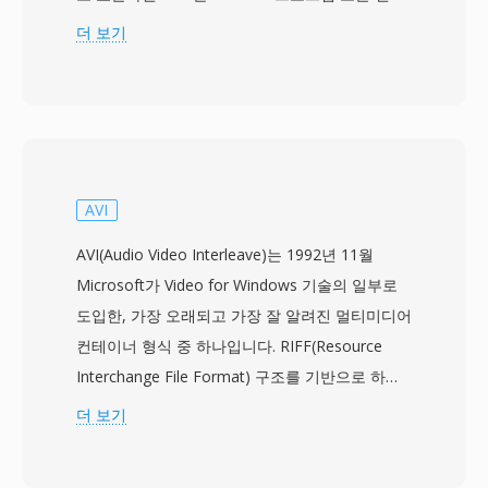
스트림 내에서 나타나는 것과 동일한 원시 압축 비
더 보기
디오를 저장하되, 모든 다중화 오버헤드가 제거됩
니다. 이 때문에 M2V 파일은 주로 전문 저작 워크
플로우, 특히 비디오와 오디오 스트림이 최종 컨테
이너 형식으로 합쳐지기 전에 별도로 준비되고 인
코딩되는 DVD 제작에서 유용합니다. M2V 스트림
은 표준 화질부터 1920x1080 HD까지의 해상도에
AVI
서 인터레이스 및 프로그레시브 스캔 모드를 모두
AVI(Audio Video Interleave)는 1992년 11월
지원하며, 비트레이트는 소비자 콘텐츠의 경우 일
Microsoft가 Video for Windows 기술의 일부로
반적으로 2~15Mbps, 전문 용도에서는 최대
도입한, 가장 오래되고 가장 잘 알려진 멀티미디어
80Mbps에 이릅니다. 인트라 코딩 프레임과 예측
컨테이너 형식 중 하나입니다. RIFF(Resource
프레임을 함께 사용하여 압축 효율과 랜덤 액세스
Interchange File Format) 구조를 기반으로 하며,
기능 간의 효과적인 균형을 제공합니다. M2V는 비
오디오와 비디오 데이터를 교대 청크로 인터리빙
더 보기
디오만 포함하고 오디오나 동기화 정보가 없으므
하여 정교한 스트림 관리 없이도 동기화된 재생을
로, 완전한 재생을 위해서는 별도의 오디오 파일과
가능하게 합니다. 이 형식은 코덱에 구애받지 않으
의 결합이 필요합니다. DVD 저작 소프트웨어는