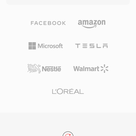
의 결합이 필요합니다. DVD 저작 소프트웨어는
하지만, Apple Lossless(ALAC) 페이로드도 같은
일반적으로 AC3 또는 LPCM 오디오 파일과 함께
확장자를 사용합니다. AAC로 인코딩된 M4A 파일
M2V 입력을 기대하므로, 이 형식은 전문 디스크
은 향상된 스펙트럼 밴드 복제, 시간적 노이즈 셰
마스터링 및 방송 준비 워크플로우에서 필수적인
이핑, 정제된 심리음향 모델 덕분에 동일 비트레이
중간 단계입니다.
트에서 MP3보다 더 나은 음질을 제공합니다. 최
대 96 kHz 샘플레이트와 24비트 심도가 지원됩니
다. Apple 생태계 통합은 매끄럽습니다 — iTunes,
Apple Music, iPhone, iPad, macOS 모두 M4A를
기본 처리 — 반면 서드파티 지원은 VLC,
foobar2000, Android, 대부분의 차량 인포테인먼
트 시스템에 걸쳐 있습니다. 세 가지 실질적인 이
점이 이 포맷을 정의합니다: 구형 손실 코덱 대비
우수한 코딩 효율성, MP4 원자 구조를 통한 풍부
한 메타데이터(아트워크, 챕터, 가사), 손실 및 무
손실 워크플로 모두를 지원하는 듀얼 모드 유연성
입니다.