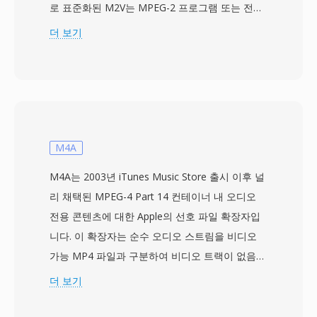
로 표준화된 M2V는 MPEG-2 프로그램 또는 전송
스트림 내에서 나타나는 것과 동일한 원시 압축 비
더 보기
디오를 저장하되, 모든 다중화 오버헤드가 제거됩
니다. 이 때문에 M2V 파일은 주로 전문 저작 워크
플로우, 특히 비디오와 오디오 스트림이 최종 컨테
이너 형식으로 합쳐지기 전에 별도로 준비되고 인
코딩되는 DVD 제작에서 유용합니다. M2V 스트림
은 표준 화질부터 1920x1080 HD까지의 해상도에
M4A
서 인터레이스 및 프로그레시브 스캔 모드를 모두
M4A는 2003년 iTunes Music Store 출시 이후 널
지원하며, 비트레이트는 소비자 콘텐츠의 경우 일
리 채택된 MPEG-4 Part 14 컨테이너 내 오디오
반적으로 2~15Mbps, 전문 용도에서는 최대
전용 콘텐츠에 대한 Apple의 선호 파일 확장자입
80Mbps에 이릅니다. 인트라 코딩 프레임과 예측
니다. 이 확장자는 순수 오디오 스트림을 비디오
프레임을 함께 사용하여 압축 효율과 랜덤 액세스
가능 MP4 파일과 구분하여 비디오 트랙이 없음을
기능 간의 효과적인 균형을 제공합니다. M2V는 비
플레이어에 알립니다. 내부적으로 M4A 파일은
더 보기
디오만 포함하고 오디오나 동기화 정보가 없으므
AAC-LC(Advanced Audio Coding, Low
로, 완전한 재생을 위해서는 별도의 오디오 파일과
Complexity) 비트스트림을 가장 일반적으로 래핑