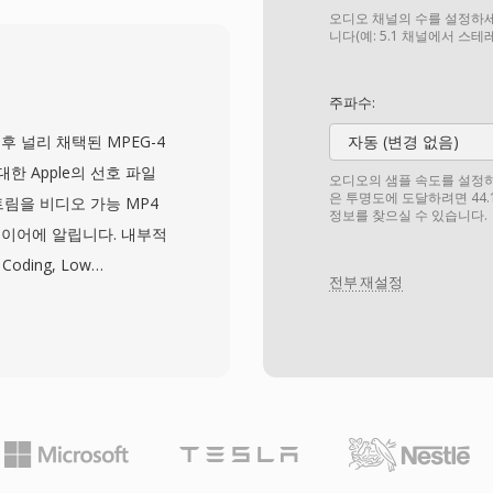
간의 연속 오디오를 캡처할
오디오 채널의 수를 설정하세
점으로, 고해상도 24비
니다(예: 5.1 채널에서 스
이든 하나의 컨테이너로 처
임워크는 macOS와 iOS에서
주파수:
l Cut Pro 같은 전문 애플
시 이후 널리 채택된 MPEG-4
자동 (변경 없음)
다용도성과 확장성이 동시
대한 Apple의 선호 파일
오디오의 샘플 속도를 설정하세요
는 매우 뛰어난 선택입니다.
은 투명도에 도달하려면 44.
림을 비디오 가능 MP4
정보를 찾으실 수 있습니다.
이어에 알립니다. 내부적
Coding, Low
전부 재설정
 래핑하지만, Apple
를 사용합니다. AAC로 인코
제, 시간적 노이즈 셰이핑,
트에서 MP3보다 더 나은
트와 24비트 심도가 지원됩
es, Apple Music,
본 처리 — 반면 서드파티 지원