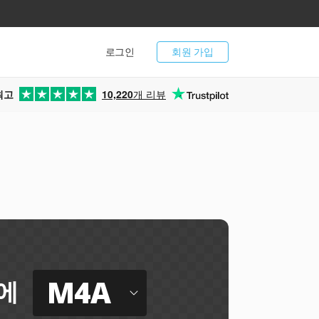
로그인
회원 가입
최고
10,220
개 리뷰
M4A
에