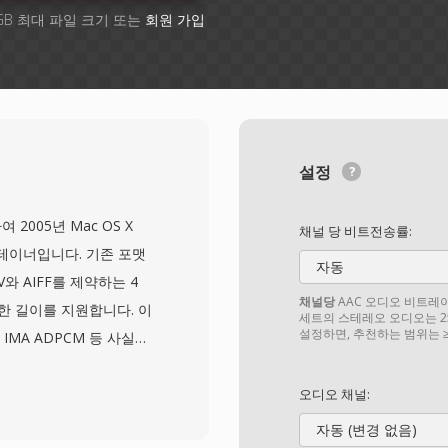
GB 최대 파일 크기 또는
회원 가입
설정
하여 2005년 Mac OS X
채널 당 비트전송률:
 컨테이너입니다. 기존 포맷
자동
와 AIFF를 제약하는 4
채널당
AAC 오디오 비트레이트
한 길이를 지원합니다. 이
세트의 스테레오 오디오는 25
설정하면, 추천하는 범위는 ≥6
, IMA ADPCM 등 사실상
크 기반 아키텍처로 채널
 등 풍부한 메타데이터와 함께
오디오 채널:
 녹음 처리입니다: 방송인
자동 (변경 없음)