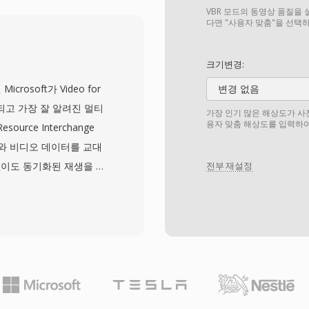
구현을 보장하는 웹 최적화
VBR 모드의 동영상 품질을 
H.264 High Profile
다면 "사용자 맞춤"을 선택
 달성하여, 절감된 대역폭
 Chrome, Firefox,
크기변경:
 WebM 재생을 기본 지원
 Microsoft가 Video for
변경 없음
츠의 상당 부분을 위한 주요
래되고 가장 잘 알려진 멀티
가장 인기 많은 해상도가 사
오의 알파 채널 투명도를
용자 맞춤 해상도를 입력하여
urce Interchange
합니다. 최근 WebM은
디오와 비디오 데이터를 교대
 코덱 채택을 위한 수단으
이도 동기화된 재생을 가
전부 재설정
압축, 라이선스 비용 제로,
므로, 초기의 Cinepak
은 로열티 프리 웹 멀티미
4 스트림까지 사실상 모든 코덱으
한 유연성은 1990년대와
의 폭넓은 채택에 기여했습
부 구조로, 더 복잡한 최신
일을 비교적 쉽게 편집하
 다중 오디오 스트림을 지원