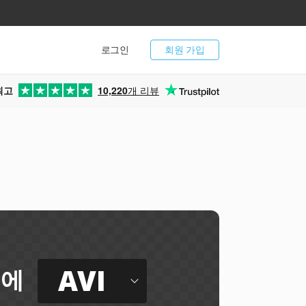
로그인
회원 가입
최고
10,220
개 리뷰
딩
AVI
에