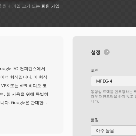
B 최대 파일 크기 또는
회원 가입
설정
oogle I/O 컨퍼런스에서
코덱:
이너 형식입니다. 이 형식
MPEG-4
 VP8 또는 VP9 비디오 코
동영상 트랙을 인코딩하는 코
합하여, 웹 사용을 위해 특별히
경우 재인코딩을 하지 않고
니다.
다. Google은 관대한
WebM을 공개하여, 개방형
허 및 로열티 장벽을 제거했
품질:
 효율적인 바이너리 구조를 계
아주 높음