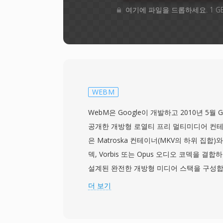
여기에 파일을 드롭하세요. 1 G
WEBM
WebM은 Google이 개발하고 2010년 5월 G
공개한 개방형 로열티 프리 멀티미디어 컨테
은 Matroska 컨테이너(MKV의 하위 집합)와
덱, Vorbis 또는 Opus 오디오 코덱을 결
설계된 완전한 개방형 미디어 스택을 구성합니
BSD 스타일 라이선스로 VP8 코덱과 함께 
더 보기
웹 비디오에서 H.264 채택을 저해하던 특
습니다. WebM 컨테이너는 Matroska의