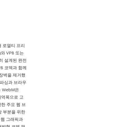
방형 로열티 프리
와 VP8 또는
별히 설계된 완전
P8 코덱과 함께
 장벽을 제거했
른 파싱과 브라우
 WebM은
대역폭으로 고
포함한 주요 웹 브
상당 부분을 위한
 웹 그래픽과
개방형 코덱 채