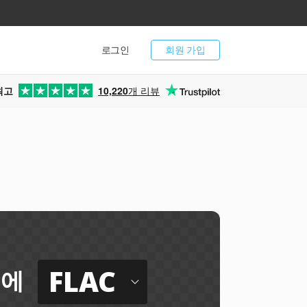
로그인
회원 가입
최고
10,220
개 리뷰
FLAC
에