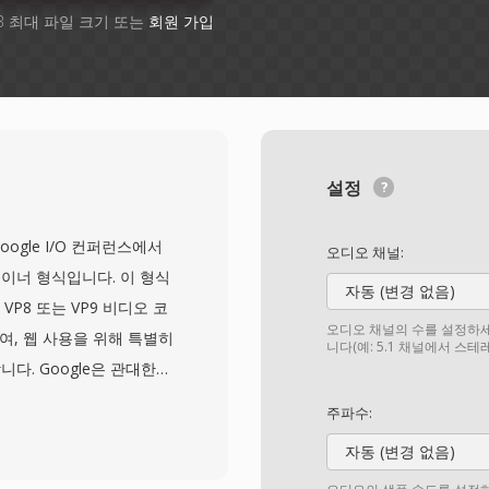
B 최대 파일 크기 또는
회원 가입
설정
oogle I/O 컨퍼런스에서
오디오 채널:
이너 형식입니다. 이 형식
자동 (변경 없음)
 VP8 또는 VP9 비디오 코
오디오 채널의 수를 설정하세
합하여, 웹 사용을 위해 특별히
니다(예: 5.1 채널에서 스
다. Google은 관대한
WebM을 공개하여, 개방형
주파수:
허 및 로열티 장벽을 제거했
자동 (변경 없음)
 효율적인 바이너리 구조를 계