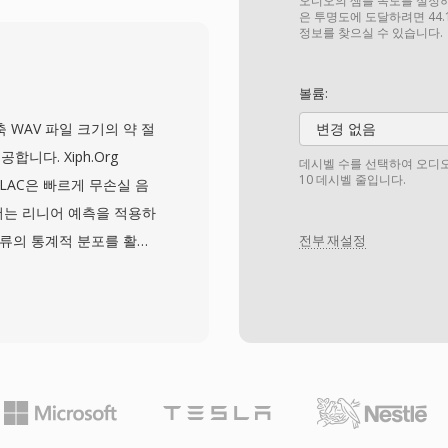
구현을 보장하는 웹 최적화
오디오의 샘플 속도를 설정하세요
은 투명도에 도달하려면 44.
H.264 High Profile
정보를 찾으실 수 있습니다.
 달성하여, 절감된 대역폭
 Chrome, Firefox,
볼륨:
 WebM 재생을 기본 지원
 비압축 WAV 파일 크기의 약 절
변경 없음
츠의 상당 부분을 위한 주요
니다. Xiph.Org
데시벨 수를 선택하여 오디오 
오의 알파 채널 투명도를
10 데시벨 줄입니다.
 FLAC은 빠르게 무손실 음
합니다. 최근 WebM은
더는 리니어 예측을 적용하
 코덱 채택을 위한 수단으
오류의 통계적 분포를 활용
전부 재설정
압축, 라이선스 비용 제로,
합니다 — 데이터를 버리지
은 로열티 프리 웹 멀티미
비트 심도와 655 kHz까
의 요구사항을 초과합니
 차량용 스테레오, Blu-
 애플리케이션이 FLAC을
sic 같은 스트리밍 서비스는
코덱에 대한 신뢰를 보여줍니