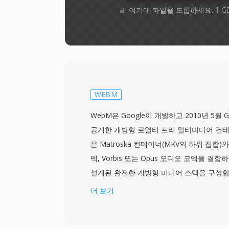
여기에 파일을 드롭하세요. 1 G
WEBM
WebM은 Google이 개발하고 2010년 5월 G
공개한 개방형 로열티 프리 멀티미디어 컨테
은 Matroska 컨테이너(MKV의 하위 집합)와
덱, Vorbis 또는 Opus 오디오 코덱을 결
설계된 완전한 개방형 미디어 스택을 구성합니
BSD 스타일 라이선스로 VP8 코덱과 함께 
더 보기
웹 비디오에서 H.264 채택을 저해하던 특
습니다. WebM 컨테이너는 Matroska의