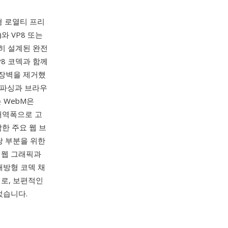
방형 로열티 프리
와 VP8 또는
별히 설계된 완전
P8 코덱과 함께
 장벽을 제거했
른 파싱과 브라우
 WebM은
대역폭으로 고
포함한 주요 웹 브
상당 부분을 위한
 웹 그래픽과
개방형 코덱 채
제로, 보편적인
었습니다.