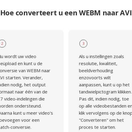
Hoe converteert u een WEBM naar AVI
2
3
u wordt uw video
Als u instellingen zoals
eüpload en kunt u de
resolutie, kwaliteit,
onversie van WEBM naar
beeldverhouding
VI starten. Verander,
enzovoorts wilt
ndien nodig, het output
aanpassen, kunt u op het
ormaat naar één van de
tandwielpictogram klikken.
7 video-indelingen die
Pas dit, indien nodig, toe
orden ondersteund.
op alle videobestanden e
aarna kunt u meer video's
klik vervolgens op de kno
oevoegen voor een
"Converteren" om het
atch-conversie.
proces te starten.