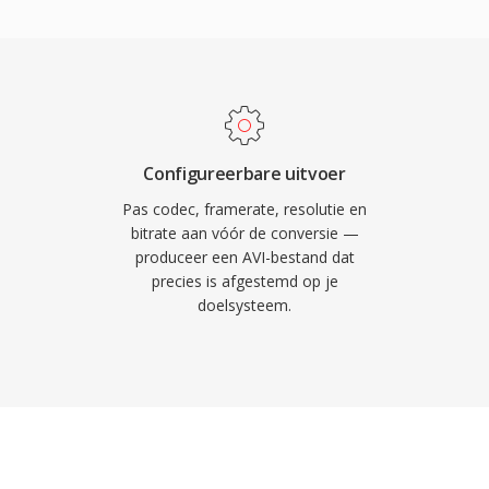
ele
ief gemakkelijk maakt om
hoeksteen van
en vergeleken met
ersteunt ook meerdere
nt in één enkel bestand
e kent echter
ttelimiet van 2 GB in
Configureerbare uitvoer
dersteuning voor
Pas codec, framerate, resolutie en
e ondertitelformaten.
bitrate aan vóór de conversie —
produceer een AVI-bestand dat
de groottebeperking aan
precies is afgestemd op je
elijke grens te
doelsysteem.
tallen jaren blijft AVI
ultimediaformaten en
ediaspelers en
systemen.