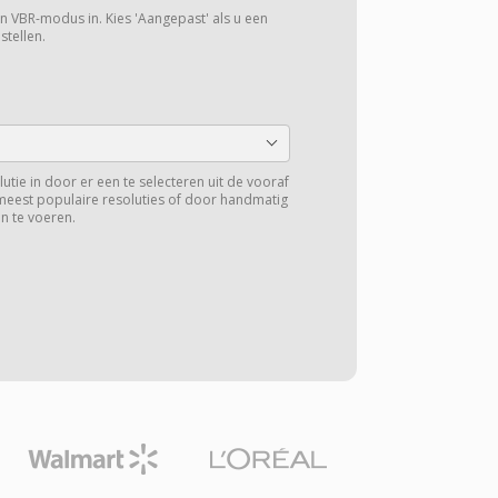
een VBR-modus in. Kies 'Aangepast' als u een
stellen.
lutie in door er een te selecteren uit de vooraf
meest populaire resoluties of door handmatig
n te voeren.