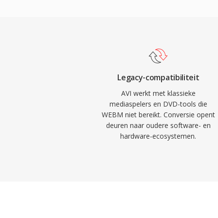
compressie, nul licentiekosten en univers
interne structuur die AVI-bestanden relat
browserondersteuning maakt WebM één 
op binair niveau te bewerken en verwerk
royaltyvrije web-multimedialevering.
complexere moderne containers. AVI ond
audiostreams, waardoor meertalige conte
mogelijk is. De oorspronkelijke specificati
beperkingen, waaronder één bestandsgroo
Legacy-compatibiliteit
oudere implementaties en geen native on
AVI werkt met klassieke
variabele framesnelheden of geavanceerd
mediaspelers en DVD-tools die
WEBM niet bereikt. Conversie opent
De OpenDML-extensies (AVI 2.0) pakten 
deuren naar oudere software- en
door bestanden toe te staan de oorspronk
hardware-ecosystemen.
overschrijden. Ondanks zijn leeftijd van tien
één van de meest universeel herkende m
wordt het nog breed ondersteund door m
bewerkingstools op alle grote besturings