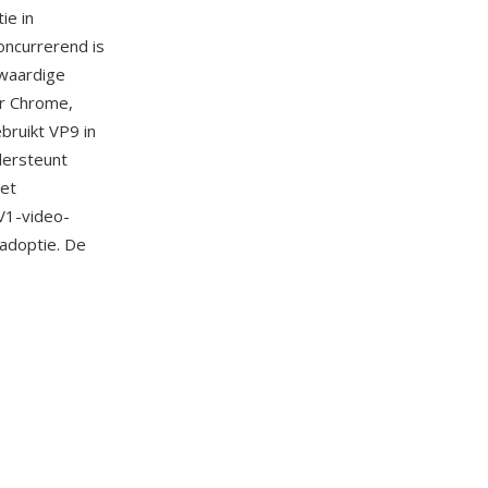
ie in
oncurrerend is
gwaardige
r Chrome,
ruikt VP9 in
dersteunt
het
V1-video-
-adoptie. De