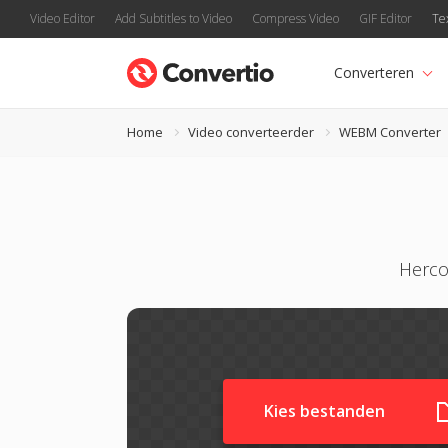
Video Editor
Add Subtitles to Video
Compress Video
GIF Editor
Te
Converteren
Home
Video converteerder
WEBM Converter
Herco
Kies bestanden