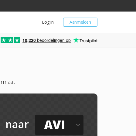
Log in
Aanmelden
10,220
beoordelingen op
ormaat
AVI
naar