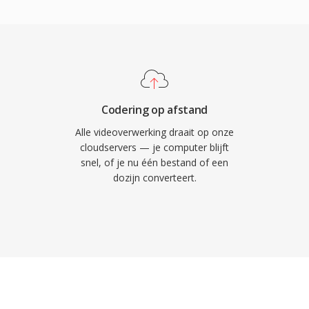
ele
, waarmee het
hoeksteen van
ebvideo in die tijd
één compacte header
 structuur die snel
oad mogelijk maakt. De
ta met cue-punten,
Codering op afstand
tuknavigatie en
Alle videoverwerking draait op onze
 FLV transformeerde
cloudservers — je computer blijft
snel, of je nu één bestand of een
-ervaring in één
dozijn converteert.
ducatie en
hertekende. Hoewel
ebaseerde levering
n zich nog in ontelbare