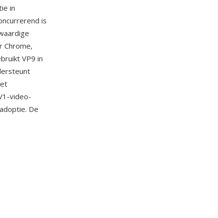
ie in
oncurrerend is
gwaardige
r Chrome,
ruikt VP9 in
dersteunt
het
V1-video-
-adoptie. De