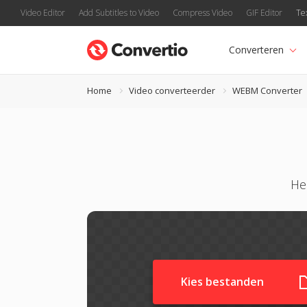
Video Editor
Add Subtitles to Video
Compress Video
GIF Editor
Te
Converteren
Home
Video converteerder
WEBM Converter
He
Kies bestanden