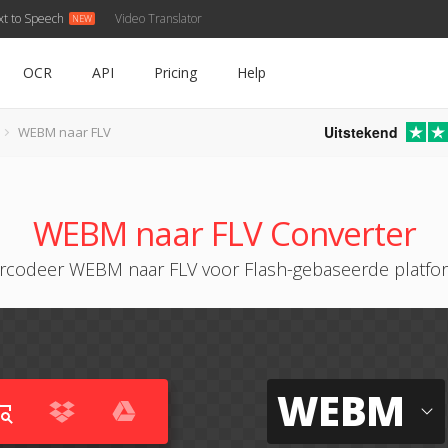
xt to Speech
Video Translator
OCR
API
Pricing
Help
Uitstekend
WEBM naar FLV
WEBM naar FLV Converter
rcodeer WEBM naar FLV voor Flash-gebaseerde platfo
WEBM