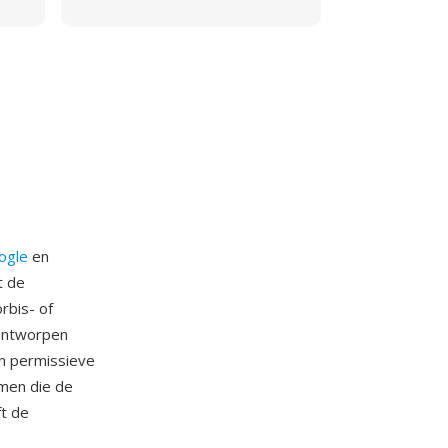
ogle
en
t de
rbis- of
 ontworpen
n permissieve
men die de
t de