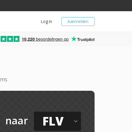
Log in
Aanmelden
10,220
beoordelingen op
rms
FLV
naar