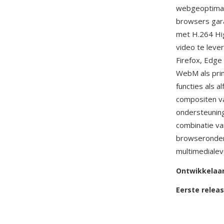
webgeoptimali
browsers gara
met H.264 Hi
video te lev
Firefox, Edg
WebM als prim
functies als a
compositen va
ondersteuning
combinatie va
browseronder
multimedialev
Ontwikkelaa
Eerste relea