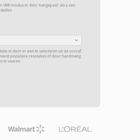
een VBR-modus in. Kies 'Aangepast' als u een
stellen.
lutie in door er een te selecteren uit de vooraf
meest populaire resoluties of door handmatig
n te voeren.