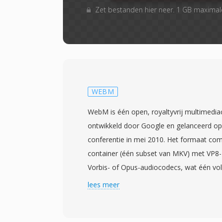
Zet bestanden hier neer. 1 GB maxima
WEBM
WebM is één open, royaltyvrij multimedi
ontwikkeld door Google en gelanceerd op
conferentie in mei 2010. Het formaat co
container (één subset van MKV) met VP8-
Vorbis- of Opus-audiocodecs, wat één vo
creëert die specifiek is ontworpen voor w
lees meer
WebM uit samen met de VP8-codec onder
achtige licentie, waardoor patent- en roy