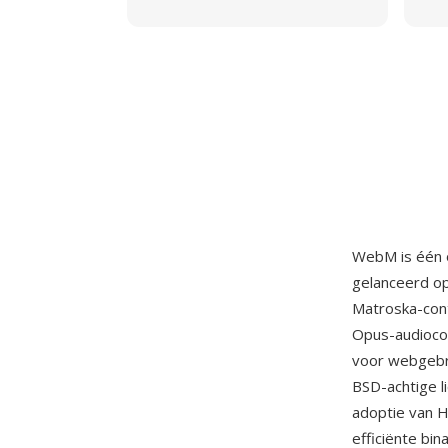
WebM is één o
gelanceerd op
Matroska-cont
Opus-audiocod
voor webgebr
BSD-achtige l
adoptie van 
efficiënte bi