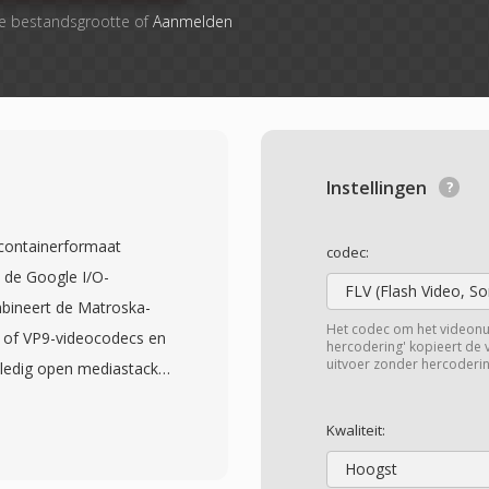
le bestandsgrootte of
Aanmelden
Instellingen
acontainerformaat
codec:
 de Google I/O-
FLV (Flash Video, S
mbineert de Matroska-
Het codec om het videon
 of VP9-videocodecs en
hercodering' kopieert de
uitvoer zonder hercoderin
lledig open mediastack
ebgebruik. Google bracht
 één permissieve BSD-
Kwaliteit:
altybarrieeres werden
Hoogst