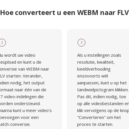
Hoe converteert u een WEBM naar FLV
2
3
u wordt uw video
Als u instellingen zoals
eüpload en kunt u de
resolutie, kwaliteit,
onversie van WEBM naar
beeldverhouding
LV starten. Verander,
enzovoorts wilt
ndien nodig, het output
aanpassen, kunt u op het
ormaat naar één van de
tandwielpictogram klikken.
7 video-indelingen die
Pas dit, indien nodig, toe
orden ondersteund.
op alle videobestanden e
aarna kunt u meer video's
klik vervolgens op de kno
oevoegen voor een
"Converteren" om het
atch-conversie.
proces te starten.