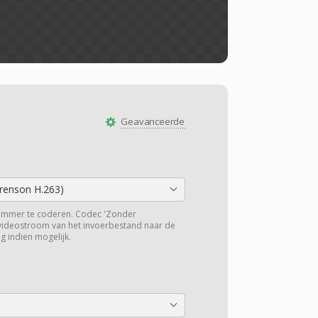
Geavanceerde
orenson H.263)
ummer te coderen. Codec 'Zonder
 videostroom van het invoerbestand naar de
g indien mogelijk.