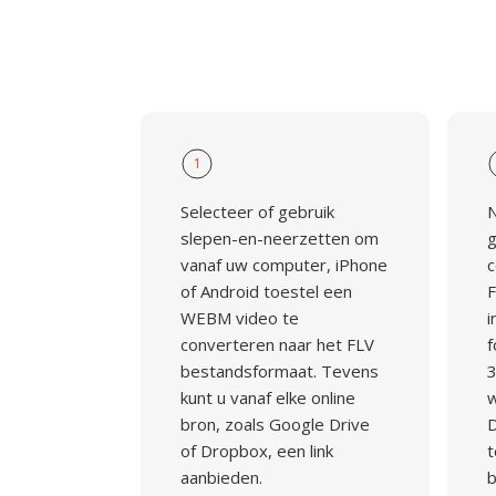
1
Selecteer of gebruik
N
slepen-en-neerzetten om
g
vanaf uw computer, iPhone
c
of Android toestel een
F
WEBM video te
i
converteren naar het FLV
f
bestandsformaat. Tevens
3
kunt u vanaf elke online
w
bron, zoals Google Drive
D
of Dropbox, een link
t
aanbieden.
b