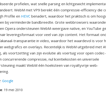
seerde profielen, wat snelle parsing en lichtgewicht implementat
ndeert. WebM met VP9 bereikt één compressie-efficiency die c
gh Profile en
HEVC
benadert, waardoor het praktisch is om hoo
eren bij verminderde bandbreedte. Grote webbrowsers waaronde
e en Opera ondersteunen WebM-weergave native, en YouTube geb
air leveringsformaat voor veel van zijn content. Het formaat on
lfakanaal-transparantie in video, waardoor het waardevol is voor 
n webgrafics en overlays. Recentelijk is WebM uitgebreid met A
, als voortzetting van zijn evolutie als voertuig voor open codec
n concurrerende compressie, nul licentiekosten en universele
steuning maakt WebM één hoeksteen van royaltyvrije web-
ering.
r
:
Google
se
: 19 mei 2010