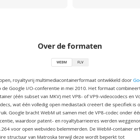
Over de formaten
WEBM
FLV
pen, royaltyvrij multimediacontainerformaat ontwikkeld door
Go
 de Google I/O-conferentie in mei 2010. Het formaat combineer
ainer (één subset van MKV) met VP8- of VP9-videocodecs en Vo
ecs, wat één volledig open mediastack creëert die specifiek is
uik. Google bracht WebM uit samen met de VP8-codec onder éé
icentie, waardoor patent- en royaltybarrieeres werden weggeno
H.264 voor open webvideo belemmerden. De WebM-container erf
naire structuur van Matroska terwijl deze wordt beperkt tot