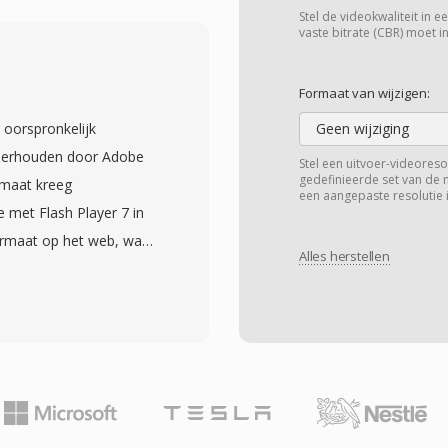
oor open webvideo
Stel de videokwaliteit in 
fficiënte binaire
vaste bitrate (CBR) moet in
 beperkt tot
 parsing en lichtgewicht
Formaat van wijzigen:
ebM met VP9 bereikt
 oorspronkelijk
Geen wijziging
nd is met H.264 High
nderhouden door Adobe
Stel een uitvoer-videoreso
raktisch is om
gedefinieerde set van de 
rmaat kreeg
een aangepaste resolutie i
nderde bandbreedte.
 met Flash Player 7 in
irefox, Edge en Opera
ormaat op het web, waar
 YouTube gebruikt VP9
Alles herstellen
 aandreef in de late
 veel van zijn content.
rgaans video gecodeerd
kanaal-transparantie in
aast MP3- of ADPCM-
et compositen van
tary container
ebM uitgebreid met AV1-
De grootste kracht van
zijn evolutie als voertuig
deoweergave te leveren
 van concurrerende
 browsers heen via de