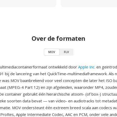
Over de formaten
MOV
FLV
ultimediacontainerformaat ontwikkeld door
Apple Inc.
en geintrod
 bij de lancering van het QuickTime-multimediaframework. Als n
e was MOV baanbrekend voor veel concepten die later het ISO b
aat (MPEG-4 Part 12) en zijn afgeleiden, waaronder MP4, zoude
De container gebruikt één hierarchische atoom- (of box-) structuu
eke soorten data bevat — van video- en audiotracks tot metadat
rmatie. MOV ondersteunt één extreem breed scala aan codecs w
, ProRes, Apple Intermediate Codec, AAC en PCM, onder vele and