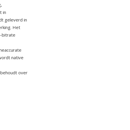
,
 in
t geleverd in
rking. Het
-bitrate
meaccurate
wordt native
e behoudt over