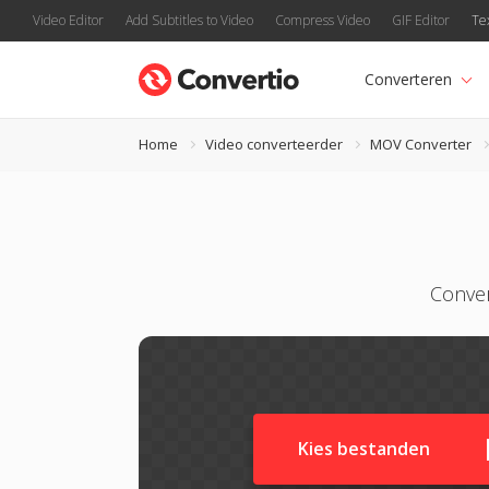
Video Editor
Add Subtitles to Video
Compress Video
GIF Editor
Te
Converteren
Home
Video converteerder
MOV Converter
Conver
Kies bestanden