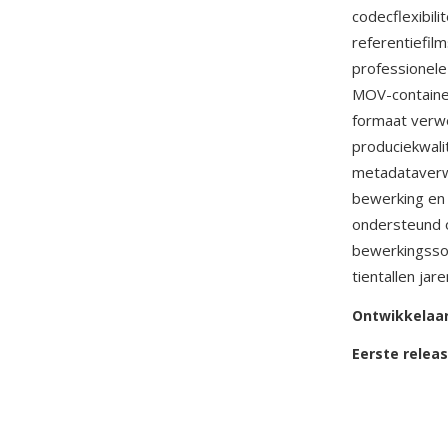
codecflexibil
referentiefil
professionele
MOV-container
formaat verwe
produciekwali
metadataverw
bewerking en 
ondersteund o
bewerkingssof
tientallen jar
Ontwikkelaa
Eerste relea