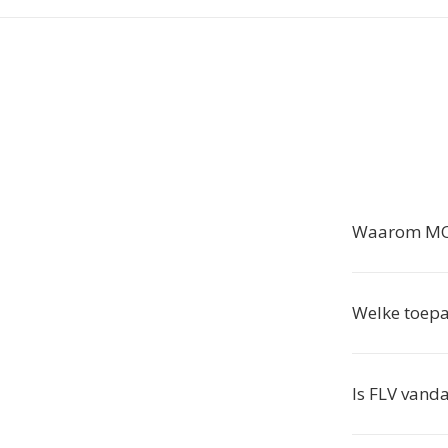
Waarom MOV
Welke toepa
Is FLV vand