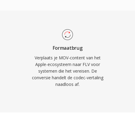
levantie behoudt over
, waarmee het
tie.
ebvideo in die tijd
één compacte header
 structuur die snel
oad mogelijk maakt. De
ta met cue-punten,
Formaatbrug
tuknavigatie en
Verplaats je MOV-content van het
 FLV transformeerde
Apple-ecosysteem naar FLV voor
systemen die het vereisen. De
-ervaring in één
conversie handelt de codec-vertaling
ducatie en
naadloos af.
hertekende. Hoewel
ebaseerde levering
n zich nog in ontelbare