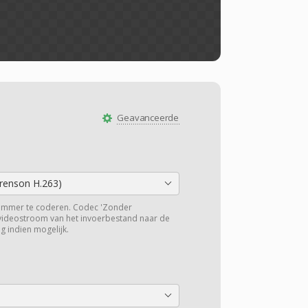
Geavanceerde
orenson H.263)
ummer te coderen. Codec 'Zonder
 videostroom van het invoerbestand naar de
g indien mogelijk.