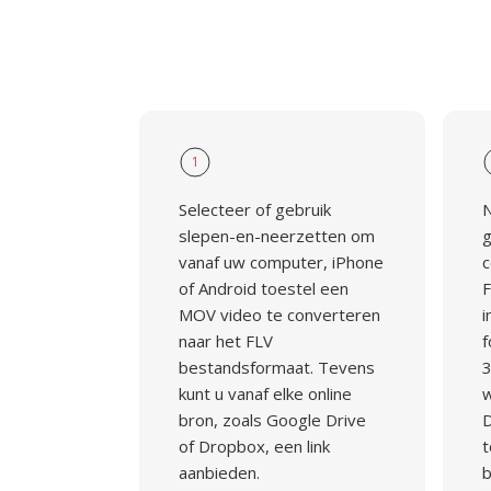
1
Selecteer of gebruik
N
slepen-en-neerzetten om
g
vanaf uw computer, iPhone
c
of Android toestel een
F
MOV video te converteren
i
naar het FLV
f
bestandsformaat. Tevens
3
kunt u vanaf elke online
w
bron, zoals Google Drive
D
of Dropbox, een link
t
aanbieden.
b