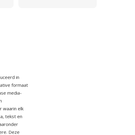
uceerd in
ative formaat
ase media-
n
r waarin elk
a, tekst en
aaronder
ere. Deze