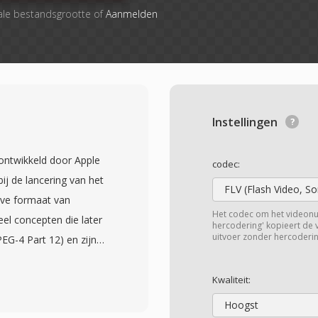
ale bestandsgrootte of
Aanmelden
Instellingen
ontwikkeld door Apple
codec:
ij de lancering van het
FLV (Flash Video, S
ive formaat van
Het codec om het videon
l concepten die later
hercodering' kopieert de
uitvoer zonder hercoderin
G-4 Part 12) en zijn
loeden. De container
-) structuur waarin elk
Kwaliteit:
an video- en audiotracks
Hoogst