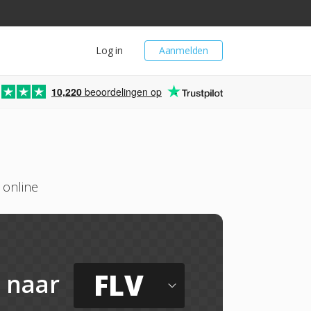
Log in
Aanmelden
10,220
beoordelingen op
 online
FLV
naar