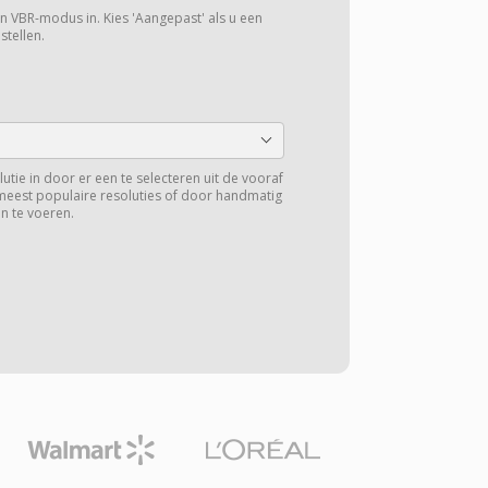
een VBR-modus in. Kies 'Aangepast' als u een
stellen.
lutie in door er een te selecteren uit de vooraf
meest populaire resoluties of door handmatig
n te voeren.