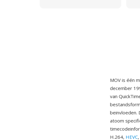
MOV is één m
december 1991
van QuickTim
bestandsform
beinvloeden. 
atoom specifi
timecodeinfo
H.264,
HEVC