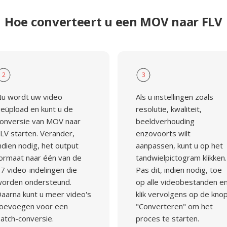
Hoe converteert u een MOV naar FLV
2
3
u wordt uw video
Als u instellingen zoals
eüpload en kunt u de
resolutie, kwaliteit,
onversie van MOV naar
beeldverhouding
LV starten. Verander,
enzovoorts wilt
ndien nodig, het output
aanpassen, kunt u op het
ormaat naar één van de
tandwielpictogram klikken.
7 video-indelingen die
Pas dit, indien nodig, toe
orden ondersteund.
op alle videobestanden e
aarna kunt u meer video's
klik vervolgens op de kno
oevoegen voor een
"Converteren" om het
atch-conversie.
proces te starten.