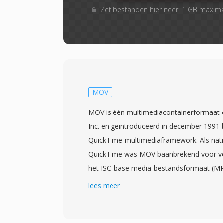
Zet bestanden hier neer. 1 GB maxim
MOV
MOV is één multimediacontainerformaat 
Inc. en geintroduceerd in december 1991 b
QuickTime-multimediaframework. Als nat
QuickTime was MOV baanbrekend voor vee
het ISO base media-bestandsformaat (MPE
afgeleiden, waaronder MP4, zouden beinv
lees meer
gebruikt één hierarchische atoom- (of box
atoom specifieke soorten data bevat — v