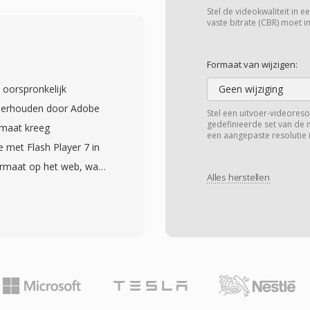
ie. MOV ondersteunt één
Stel de videokwaliteit in 
er H.264, HEVC, ProRes,
vaste bitrate (CBR) moet in
onder vele andere. Deze
ties als meerdere-
Formaat van wijzigen:
erkingslijsten, heeft
 oorspronkelijk
Geen wijziging
ofessionele
nderhouden door Adobe
Stel een uitvoer-videoreso
le, die gewoonlijk wordt
gedefinieerde set van de 
rmaat kreeg
een aangepaste resolutie i
riestandaard voor
 met Flash Player 7 in
formaat verwerkt zowel
ormaat op het web, waar
nt als hoge-bitrate
Alles herstellen
 aandreef in de late
jk gemak. Precieze
rgaans video gecodeerd
 MOV bijzonder
aast MP3- of ADPCM-
rate bewerking en
tary container
etools vereisen. MOV
De grootste kracht van
latforms en breed
deoweergave te leveren
ftware op alle
 browsers heen via de