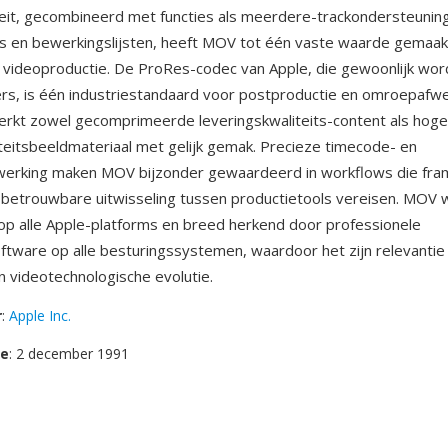
iteit, gecombineerd met functies als meerdere-trackondersteuning
ms en bewerkingslijsten, heeft MOV tot één vaste waarde gemaakt
 videoproductie. De ProRes-codec van Apple, die gewoonlijk word
s, is één industriestandaard voor postproductie en omroepafwe
rkt zowel gecomprimeerde leveringskwaliteits-content als hoge
teitsbeeldmateriaal met gelijk gemak. Precieze timecode- en
erking maken MOV bijzonder gewaardeerd in workflows die fra
betrouwbare uitwisseling tussen productietools vereisen. MOV 
p alle Apple-platforms en breed herkend door professionele
tware op alle besturingssystemen, waardoor het zijn relevanti
en videotechnologische evolutie.
r
:
Apple Inc.
se
: 2 december 1991