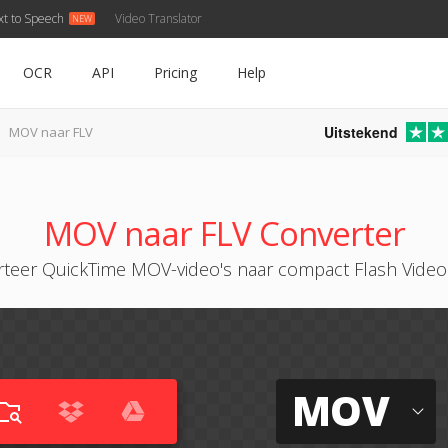
xt to Speech
Video Translator
OCR
API
Pricing
Help
Uitstekend
MOV naar FLV
MOV naar FLV Converter
teer QuickTime MOV-video's naar compact Flash Video
MOV