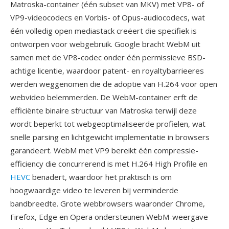
Matroska-container (één subset van MKV) met VP8- of
VP9-videocodecs en Vorbis- of Opus-audiocodecs, wat
één volledig open mediastack creëert die specifiek is
ontworpen voor webgebruik. Google bracht WebM uit
samen met de VP8-codec onder één permissieve BSD-
achtige licentie, waardoor patent- en royaltybarrieeres
werden weggenomen die de adoptie van H.264 voor open
webvideo belemmerden. De WebM-container erft de
efficiënte binaire structuur van Matroska terwijl deze
wordt beperkt tot webgeoptimaliseerde profielen, wat
snelle parsing en lichtgewicht implementatie in browsers
garandeert. WebM met VP9 bereikt één compressie-
efficiency die concurrerend is met H.264 High Profile en
HEVC
benadert, waardoor het praktisch is om
hoogwaardige video te leveren bij verminderde
bandbreedte. Grote webbrowsers waaronder Chrome,
Firefox, Edge en Opera ondersteunen WebM-weergave