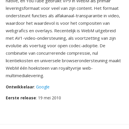
native, en YouTube gebruikt VP9 in WebM als primair
leveringsformaat voor veel van zijn content. Het formaat
ondersteunt functies als alfakanaal-transparantie in video,
waardoor het waardevol is voor het compositen van
webgrafics en overlays. Recentelijk is WebM uitgebreid
met AV1-video-ondersteuning, als voortzetting van zijn
evolutie als voertuig voor open codec-adoptie. De
combinatie van concurrerende compressie, nul
licentiekosten en universele browserondersteuning maakt
WebM één hoeksteen van royaltyvrije web-
multimedialevering.
Ontwikkelaar
:
Google
Eerste release
: 19 mei 2010