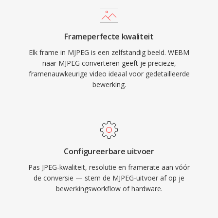
nul licentiekosten en universele
camera&#039;s,
browserondersteuning maakt WebM één
beveiligingssurveillancesystemen, medische
hoeksteen van royaltyvrije web-
Frameperfecte kwaliteit
beeldvorming en industrieel machine vision,
multimedialevering.
Elk frame in MJPEG is een zelfstandig beeld. WEBM
waar individuele frame-integriteit en lage
naar MJPEG converteren geeft je precieze,
verwerkingslatentie zwaarder wegen dan de
framenauwkeurige video ideaal voor gedetailleerde
hogere bandbreedtevereisten vergeleken met
bewerking.
moderne interframe-codecs. Het formaat
bereikt typische compressieverhoudingen van
10:1 tot 20:1 met behoud van goede visuele
kwaliteit, zij het bij aanzienlijk hogere bitrates
dan temporele compressiemethoden voor
Configureerbare uitvoer
vergelijkbare kwaliteit. MJPEG-streams kunnen
Pas JPEG-kwaliteit, resolutie en framerate aan vóór
via HTTP worden geleverd, waardoor
de conversie — stem de MJPEG-uitvoer af op je
bewerkingsworkflow of hardware.
implementatie in webgebaseerde
monitoringapplicaties eenvoudig is, en de
eenvoud van de codec garandeert betrouwbare