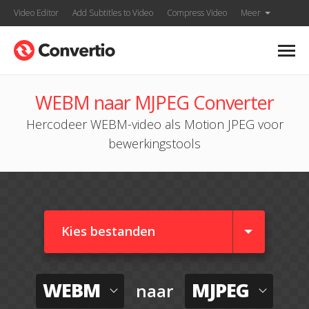
Video Editor
Add Subtitles to Video
Compress Video
Meer
WEBM naar MJPEG Converter
Hercodeer WEBM-video als Motion JPEG voor
bewerkingstools
Kies bestanden
WEBM
MJPEG
naar