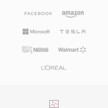
任何帧都可以独立访问和编辑而无需解码相邻帧，
媒体传输的基石。
使其特别适合视频编辑以及需要帧精确随机访问的
应用。MJPEG常用于网络摄像机、安防监控系
统、医学成像和工业机器视觉等领域，这些场景下
单帧完整性和低处理延迟比现代帧间编解码器更低
的带宽需求更为重要。该格式在保持良好视觉质量
的同时实现10:1到20:1的典型压缩比，但在同等质
量下比特率显著高于时间压缩方法。MJPEG流可
通过HTTP传输，使其在基于网页的监控应用中易
于实现，而编解码器的简洁性确保即使在资源受限
的嵌入式硬件上也能可靠解码。