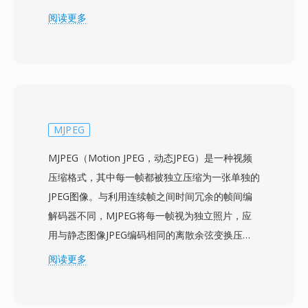
媒体技术栈。Google在发布WebM的同时以宽松
阅读更多
的BSD风格许可证开放了VP8编解码器，消除了阻
碍H.264在开放网络视频中普及的专利和版税壁
垒。WebM容器继承了Matroska高效的二进制结
构，同时将其限制为网络优化的配置文件，确保浏
览器中快速解析和轻量级实现。搭配VP9的WebM
压缩效率可与H.264 High Profile竞争，接近HEVC
MJPEG
的水平，使其能够以更低的带宽传输高质量视频。
MJPEG（Motion JPEG，动态JPEG）是一种视频
Chrome、Firefox、Edge和Opera等主流网页浏
压缩格式，其中每一帧都被独立压缩为一张单独的
览器原生支持WebM播放，YouTube使用WebM
JPEG图像。与利用连续帧之间时间冗余的帧间编
中的VP9作为其大部分内容的主要传输格式。该格
解码器不同，MJPEG将每一帧视为独立照片，应
式支持视频中的Alpha通道透明度等特性，使其在
用与静态图像JPEG编码相同的离散余弦变换压
合成网页图形和叠加层方面颇具价值。近期WebM
缩。这种方法可追溯到1992年JPEG标准建立之
阅读更多
已扩展支持AV1视频，延续其作为开放编解码器推
际，是最早被广泛采用的数字视频压缩实用方法之
广载体的演进。竞争力的压缩效率、零授权成本和
一。MJPEG的纯帧内特性带来了多项实际优势：
通用浏览器支持的组合使WebM成为免版税网络多