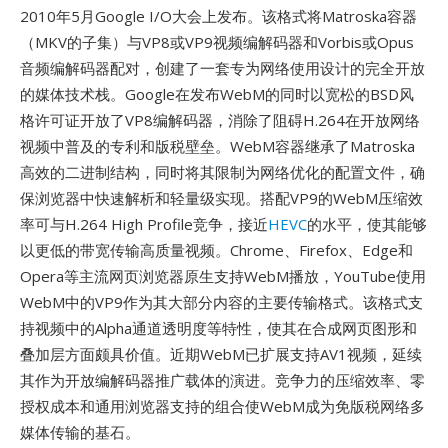
2010年5月Google I/O大会上发布。该格式将Matroska容器
（MKV的子集）与VP8或VP9视频编解码器和Vorbis或Opus
音频编解码器配对，创建了一套专为网络使用设计的完全开放
的媒体技术栈。Google在发布WebM的同时以宽松的BSD风
格许可证开放了VP8编解码器，消除了阻碍H.264在开放网络
视频中普及的专利和版税壁垒。WebM容器继承了Matroska
高效的二进制结构，同时将其限制为网络优化的配置文件，确
保浏览器中快速解析和轻量级实现。搭配VP9的WebM压缩效
率可与H.264 High Profile竞争，接近
HEVC
的水平，使其能够
以更低的带宽传输高质量视频。Chrome、Firefox、Edge和
Opera等主流网页浏览器原生支持WebM播放，YouTube使用
WebM中的VP9作为其大部分内容的主要传输格式。该格式支
持视频中的Alpha通道透明度等特性，使其在合成网页图形和
叠加层方面颇具价值。近期WebM已扩展支持AV1视频，延续
其作为开放编解码器推广载体的演进。竞争力的压缩效率、零
授权成本和通用浏览器支持的组合使WebM成为免版税网络多
媒体传输的基石。