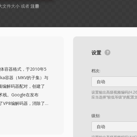
最大文件大小 或者
注册
设置
体容器格式，于2010年5
档次:
oska容器（MKV的子集）与
自动
us音频编解码器配对，创建了
设置输出高级视频编码(H.
。Google在发布
应当选择“较低等级”的配置
了VP8编解码器，消除了
版税壁垒。WebM容器继承
级别:
其限制为网络优化的配置文
自动
配VP9的WebM压缩效