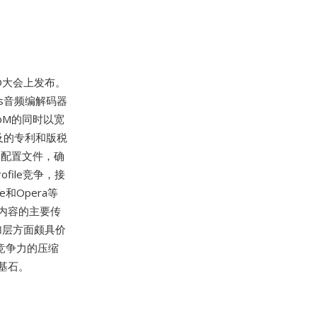
/O大会上发布。
pus音频编解码器
bM的同时以宽
及的专利和版税
的配置文件，确
file竞争，接
和Opera等
分内容的主要传
加层方面颇具价
竞争力的压缩
基石。