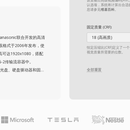
HEVC的水平，使其能够以更低
设置输出高级视频编码(AVC)
认选项，系统将计算出合适
、Edge和Opera等主流网
息请参见
维基百科
。
用WebM中的VP9作为其
中的Alpha通道透明度等
固定质量 (CRF):
价值。近期WebM已扩
nasonic联合开发的高清
18 (高画质)
推广载体的演进。竞争力
格式于2006年发布，使
恒定压缩比(CRF)定义了
组合使WebM成为免版
视觉质量所需要的位数。
高可达1920x1080，搭配
G-2传输流容器中。
括光盘、硬盘驱动器和固态
全部重置
。与DV和MPEG-2等
在更低的比特率下提供更出色
间。AVCHD支持逐行和
拍摄。其目录结构遵循严
文件，录制到兼容光盘介
增加了对1080/60p逐行
机市场中仍被广泛使用，并