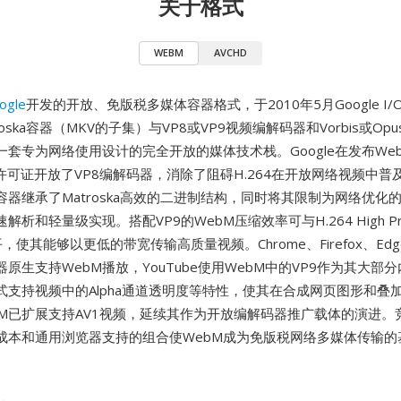
关于格式
WEBM
AVCHD
ogle
开发的开放、免版税多媒体容器格式，于2010年5月Google I
oska容器（MKV的子集）与VP8或VP9视频编解码器和Vorbis或O
一套专为网络使用设计的完全开放的媒体技术栈。Google在发布We
许可证开放了VP8编解码器，消除了阻碍H.264在开放网络视频中普
容器继承了Matroska高效的二进制结构，同时将其限制为网络优化
析和轻量级实现。搭配VP9的WebM压缩效率可与H.264 High Pro
，使其能够以更低的带宽传输高质量视频。Chrome、Firefox、Edge
原生支持WebM播放，YouTube使用WebM中的VP9作为其大部
式支持视频中的Alpha通道透明度等特性，使其在合成网页图形和叠
bM已扩展支持AV1视频，延续其作为开放编解码器推广载体的演进。
成本和通用浏览器支持的组合使WebM成为免版税网络多媒体传输的