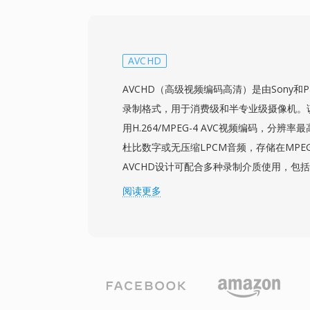
率可与H.264 High Profile竞争，接近
的带宽传输高质量视频。Chrome、Firefox
页浏览器原生支持WebM播放，YouTube使
大部分内容的主要传输格式。该格式支持视频
AVCHD
特性，使其在合成网页图形和叠加层方面颇具
AVCHD（高级视频编码高清）是由Sony和Pa
展支持AV1视频，延续其作为开放编解码器
录制格式，用于消费级和半专业级摄像机。该
的压缩效率、零授权成本和通用浏览器支持的
用H.264/MPEG-4 AVC视频编码，分辨率最
税网络多媒体传输的基石。
杜比数字或无压缩LPCM音频，存储在MPE
AVCHD设计可配合多种录制介质使用，包
存储卡，为相机制造商提供了硬件设计的灵活性
阅读更多
早期录制标准相比，使用H.264压缩可以
的画质，在相同存储容量下实现更长的录制时
隔行扫描模式，适用于电影风格和广播风格
格规范，包含用于导航录制片段的播放列表
质时可与蓝光播放器兼容。增强版AVCHD 2.0
录制和3D立体视频的支持。该格式在摄像