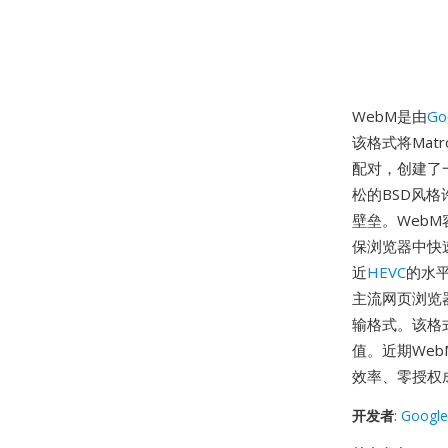
WebM是由
Go
该格式将Matr
配对，创建了
松的BSD风格
壁垒。WebM
保浏览器中快速解
近
HEVC
的水平
主流网页浏览器
输格式。该格
值。近期We
效率、零授权
开发者
:
Google