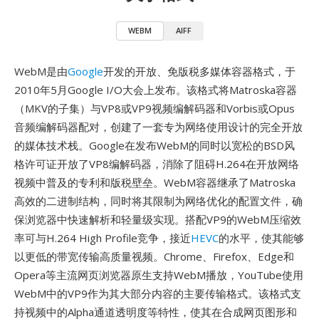
WEBM
AIFF
WebM是由
Google
开发的开放、免版税多媒体容器格式，于
2010年5月Google I/O大会上发布。该格式将Matroska容器
（MKV的子集）与VP8或VP9视频编解码器和Vorbis或Opus
音频编解码器配对，创建了一套专为网络使用设计的完全开放
的媒体技术栈。Google在发布WebM的同时以宽松的BSD风
格许可证开放了VP8编解码器，消除了阻碍H.264在开放网络
视频中普及的专利和版税壁垒。WebM容器继承了Matroska
高效的二进制结构，同时将其限制为网络优化的配置文件，确
保浏览器中快速解析和轻量级实现。搭配VP9的WebM压缩效
率可与H.264 High Profile竞争，接近
HEVC
的水平，使其能够
以更低的带宽传输高质量视频。Chrome、Firefox、Edge和
Opera等主流网页浏览器原生支持WebM播放，YouTube使用
WebM中的VP9作为其大部分内容的主要传输格式。该格式支
持视频中的Alpha通道透明度等特性，使其在合成网页图形和