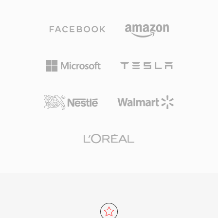
因为它在编辑和母带制作的每个阶段都能保证比特
媒体传输的基石。
级的完美保真度。一个显著优势是零代际损失：与
MP3或AAC不同，反复保存不会降低信号质量。
另一个强项是与Apple专业工具的无缝集成，包括
Logic Pro和GarageBand，AIFF在这些软件中作
为原生工作格式使用。该容器支持多种采样率和最
高32位的位深度，可满足超越CD品质规格的高分
辨率工作流需求。对于优先考虑无损完整性而非存
储效率的用户，AIFF在录音行业中始终是值得信
赖的选择。