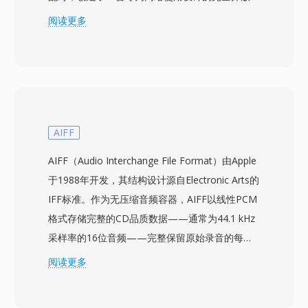
媒体技术栈。Google在发布WebM的同时以宽松
阅读更多
的BSD风格许可证开放了VP8编解码器，消除了阻
碍H.264在开放网络视频中普及的专利和版税壁
垒。WebM容器继承了Matroska高效的二进制结
构，同时将其限制为网络优化的配置文件，确保浏
览器中快速解析和轻量级实现。搭配VP9的WebM
压缩效率可与H.264 High Profile竞争，接近HEVC
AIFF
的水平，使其能够以更低的带宽传输高质量视频。
AIFF（Audio Interchange File Format）由Apple
Chrome、Firefox、Edge和Opera等主流网页浏
于1988年开发，其结构设计源自Electronic Arts的
览器原生支持WebM播放，YouTube使用WebM
IFF标准。作为无压缩音频容器，AIFF以线性PCM
中的VP9作为其大部分内容的主要传输格式。该格
格式存储完整的CD品质数据——通常为44.1 kHz
式支持视频中的Alpha通道透明度等特性，使其在
采样率的16位音频——完整保留原始录音的每一
合成网页图形和叠加层方面颇具价值。近期WebM
个细节，不进行有损编码。该格式以块结构组织内
阅读更多
已扩展支持AV1视频，延续其作为开放编解码器推
容，还可携带标记、乐器定义和注释等元数据。
广载体的演进。竞争力的压缩效率、零授权成本和
macOS平台上的专业音频工程师经常依赖AIFF，
通用浏览器支持的组合使WebM成为免版税网络多