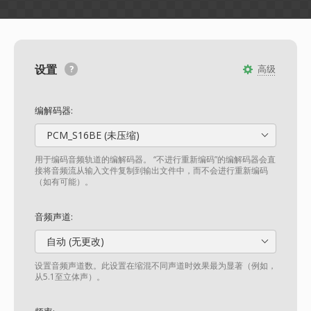
设置
高级
编解码器:
PCM_S16BE (未压缩)
用于编码音频轨道的编解码器。 “不进行重新编码”的编解码器会直
接将音频流从输入文件复制到输出文件中，而不会进行重新编码
（如有可能）。
音频声道:
自动 (无更改)
设置音频声道数。此设置在缩混不同声道时效果最为显著（例如，
从5.1至立体声）。