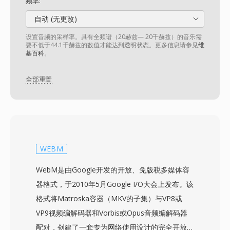
频率:
自动 (无更改)
设置音频的采样率。具有全频谱（20赫兹— 20千赫兹）的音乐需
要不低于44.1千赫兹的数值才能达到透明状态。更多信息请参见
维
基百科
。
全部重置
WEBM
WebM是由Google开发的开放、免版税多媒体容
器格式，于2010年5月Google I/O大会上发布。该
格式将Matroska容器（MKV的子集）与VP8或
VP9视频编解码器和Vorbis或Opus音频编解码器
配对，创建了一套专为网络使用设计的完全开放的