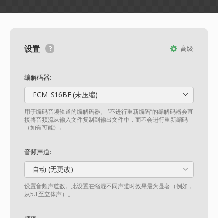
设置
高级
编解码器:
PCM_S16BE (未压缩)
用于编码音频轨道的编解码器。 “不进行重新编码”的编解码器会直
接将音频流从输入文件复制到输出文件中，而不会进行重新编码
（如有可能）。
音频声道:
自动 (无更改)
设置音频声道数。此设置在缩混不同声道时效果最为显著（例如，
从5.1至立体声）。