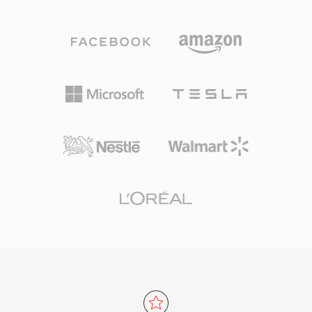
因为它在编辑和母带制作的每个阶段都能保证比特
级的完美保真度。一个显著优势是零代际损失：与
MP3或AAC不同，反复保存不会降低信号质量。
另一个强项是与Apple专业工具的无缝集成，包括
Logic Pro和GarageBand，AIFF在这些软件中作
为原生工作格式使用。该容器支持多种采样率和最
高32位的位深度，可满足超越CD品质规格的高分
辨率工作流需求。对于优先考虑无损完整性而非存
储效率的用户，AIFF在录音行业中始终是值得信
赖的选择。