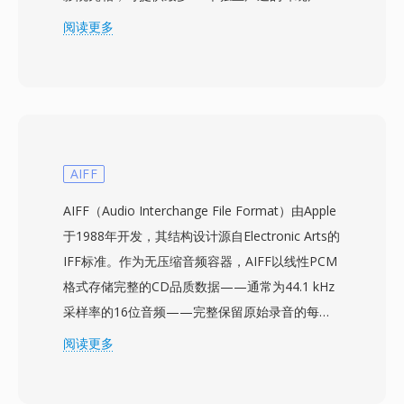
比特率通常在768 kbps至1.5 Mbps之间。与依赖
阅读更多
激进心理声学模型的竞争编解码器不同，DTS为每
个声道分配更高的数据预算，保留更精细的空间细
节和低电平动态。该格式使用子带ADPCM结合矢
量量化进行编码，产生感知上丰富的声场。其扩展
版本DTS-HD Master Audio增加了无损扩展层，
支持高达24位/192 kHz的比特精确回放。主要优
AIFF
势包括在AV接收器、游戏主机和车载信息娱乐系
AIFF（Audio Interchange File Format）由Apple
统中的广泛硬件支持，以及强大的错误隐藏能力，
于1988年开发，其结构设计源自Electronic Arts的
可掩盖光盘或流媒体中的轻微故障。对于需要将环
IFF标准。作为无压缩音频容器，AIFF以线性PCM
绕声内容面向物理媒体或高端流媒体发布的用户，
格式存储完整的CD品质数据——通常为44.1 kHz
DTS提供了从录音棚混音到客厅播放的成熟解决方
采样率的16位音频——完整保留原始录音的每一
案。
个细节，不进行有损编码。该格式以块结构组织内
阅读更多
容，还可携带标记、乐器定义和注释等元数据。
macOS平台上的专业音频工程师经常依赖AIFF，