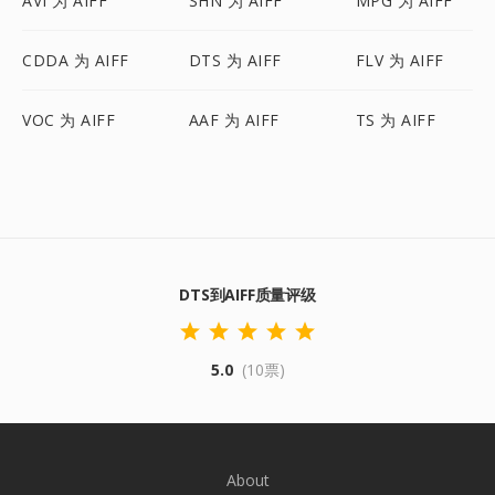
AVI 为 AIFF
SHN 为 AIFF
MPG 为 AIFF
CDDA 为 AIFF
DTS 为 AIFF
FLV 为 AIFF
VOC 为 AIFF
AAF 为 AIFF
TS 为 AIFF
DTS到AIFF质量评级
5.0
(10票)
About