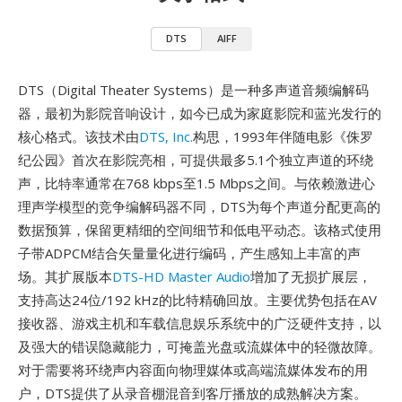
DTS
AIFF
DTS（Digital Theater Systems）是一种多声道音频编解码
器，最初为影院音响设计，如今已成为家庭影院和蓝光发行的
核心格式。该技术由
DTS, Inc.
构思，1993年伴随电影《侏罗
纪公园》首次在影院亮相，可提供最多5.1个独立声道的环绕
声，比特率通常在768 kbps至1.5 Mbps之间。与依赖激进心
理声学模型的竞争编解码器不同，DTS为每个声道分配更高的
数据预算，保留更精细的空间细节和低电平动态。该格式使用
子带ADPCM结合矢量量化进行编码，产生感知上丰富的声
场。其扩展版本
DTS-HD Master Audio
增加了无损扩展层，
支持高达24位/192 kHz的比特精确回放。主要优势包括在AV
接收器、游戏主机和车载信息娱乐系统中的广泛硬件支持，以
及强大的错误隐藏能力，可掩盖光盘或流媒体中的轻微故障。
对于需要将环绕声内容面向物理媒体或高端流媒体发布的用
户，DTS提供了从录音棚混音到客厅播放的成熟解决方案。