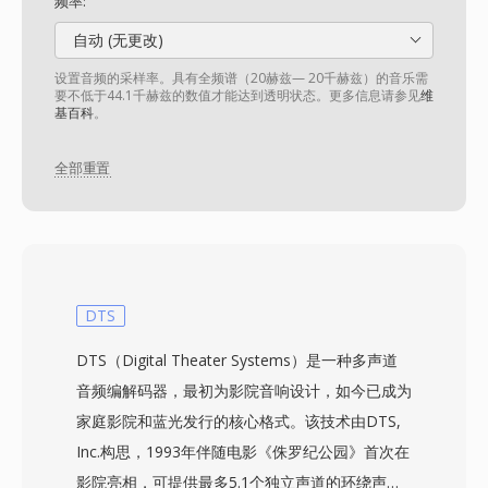
频率:
自动 (无更改)
设置音频的采样率。具有全频谱（20赫兹— 20千赫兹）的音乐需
要不低于44.1千赫兹的数值才能达到透明状态。更多信息请参见
维
基百科
。
全部重置
DTS
DTS（Digital Theater Systems）是一种多声道
音频编解码器，最初为影院音响设计，如今已成为
家庭影院和蓝光发行的核心格式。该技术由DTS,
Inc.构思，1993年伴随电影《侏罗纪公园》首次在
影院亮相，可提供最多5.1个独立声道的环绕声，