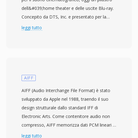
dell&#039;home theater e delle uscite Blu-ray.
Concepito da DTS, Inc. e presentato per la
prima volta al cinema nel 1993 in occasione del
leggi tutto
film Jurassic Park, la tecnologia offre fino a 5.1
canali discreti di audio surround a bitrate
tipicamente compresi tra 768 kbps e 1,5 Mbps.
A differenza dei codec concorrenti che si
affidano a una modellazione psicoacustica
aggressiva, DTS assegna un budget dati più
AIFF
elevato a ciascun canale, preservando dettagli
AIFF (Audio Interchange File Format) è stato
spaziali più fini e dinamiche a basso livello. Il
sviluppato da Apple nel 1988, traendo il suo
formato codifica l&#039;audio utilizzando
design strutturale dallo standard IFF di
ADPCM a sottobande combinato con
Electronic Arts. Come contenitore audio non
quantizzazione vettoriale, producendo un
compresso, AIFF memorizza dati PCM lineari a
campo sonoro percettivamente ricco. La
piena qualità CD — tipicamente 16 bit a 44,1
leggi tutto
variante estesa, DTS-HD Master Audio,