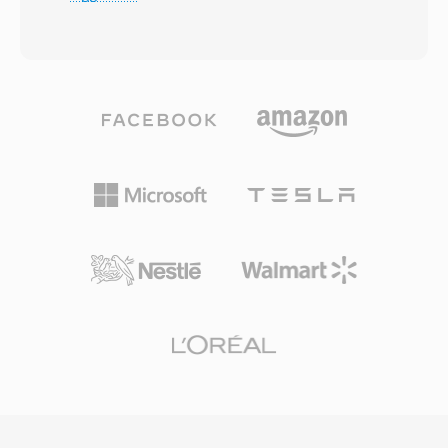
kHz — preservando ogni dettaglio della
aggiunge un livello di estensione lossless per
registrazione originale senza codifica lossy. Il
accuratezza bit-for-bit fino a 24 bit/192 kHz. I
formato organizza il contenuto in chunk che
punti di forza includono un&#039;ampia
possono anche trasportare metadati come
adozione hardware tra ricevitori AV, console da
marcatori, definizioni di strumenti e commenti.
gioco e sistemi di infotainment automobilistici,
Gli ingegneri audio professionisti su macOS si
insieme a un robusto mascheramento degli
affidano frequentemente ad AIFF perchè
errori che attenua piccoli difetti di disco o
garantisce fedeltà bit-perfect in ogni fase di
streaming. Per chi lavora con contenuti
editing e mastering. Un vantaggio significativo
surround destinati a supporti fisici o streaming
è l&#039;assenza totale di perdita
di alta gamma, DTS rappresenta un percorso
generazionale: a differenza di MP3 o AAC,
consolidato dallo studio al salotto.
salvataggi ripetuti non degradano mai il
segnale. Un altro punto di forza è
l&#039;integrazione perfetta con gli strumenti
professionali Apple, inclusi Logic Pro e
GarageBand, dove AIFF funge da formato di