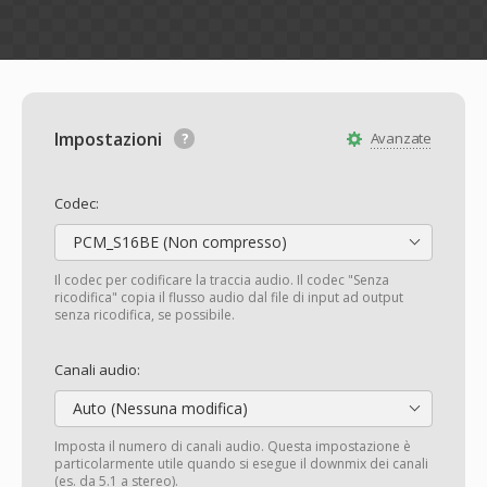
Impostazioni
Avanzate
Codec:
PCM_S16BE (Non compresso)
Il codec per codificare la traccia audio. Il codec "Senza
ricodifica" copia il flusso audio dal file di input ad output
senza ricodifica, se possibile.
Canali audio:
Auto (Nessuna modifica)
Imposta il numero di canali audio. Questa impostazione è
particolarmente utile quando si esegue il downmix dei canali
(es. da 5.1 a stereo).