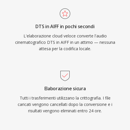
lavoro nativo. Il contenitore supporta
frequenze di campionamento e profondità di
bit multiple fino a 32 bit, adattandosi a flussi di
DTS in AIFF in pochi secondi
lavoro ad alta risoluzione che superano le
L'elaborazione cloud veloce converte l'audio
specifiche della qualità CD. Per chiunque dia
cinematografico DTS in AIFF in un attimo — nessuna
priorità all&#039;integrità lossless rispetto
attesa per la codifica locale.
all&#039;efficienza di archiviazione, AIFF resta
una scelta affidabile nel settore della
registrazione.
Elaborazione sicura
Tutti i trasferimenti utilizzano la crittografia. I file
caricati vengono cancellati dopo la conversione e i
risultati vengono eliminati entro 24 ore.