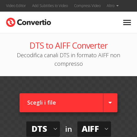
Video Editor
Add Subtitles to Video
Compress Video
Altro
DTS to AIFF Converter
Decodifica canali DTS in formato AIFF non
compresso
Scegli i file
DTS
AIFF
in