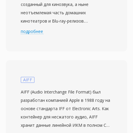
созданный для кинозвука, а ныне
неотъемлемая часть домашних
кинотеатров и Blu-ray-релизов.
Разработанный компанией DTS, Inc. и
подробнее
впервые представленный в кинотеатрах
вместе с фильмом &quot;Парк Юрского
периода&quot; в 1993 году, он
обеспечивает до 5.1 дискретных каналов
объёмного звука при битрейтах обычно от
768 кбит/с до 1,5 Мбит/с. В отличие от
AIFF
конкурирующих кодеков, активно
AIFF (Audio Interchange File Format) был
использующих психоакустическое
разработан компанией Apple в 1988 году на
моделирование, DTS выделяет больший
основе стандарта IFF от Electronic Arts. Как
бюджет данных на каждый канал, сохраняя
контейнер для несжатого аудио, AIFF
более тонкую пространственную
хранит данные линейной ИКМ в полном CD-
детализацию и динамику тихих фрагментов.