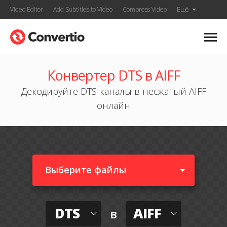
Video Editor
Add Subtitles to Video
Compress Video
Ещё
Конвертер DTS в AIFF
Декодируйте DTS-каналы в несжатый AIFF
онлайн
Выберите файлы
DTS
AIFF
в