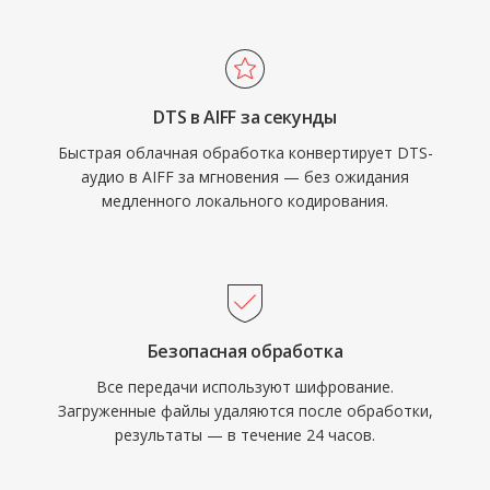
включая Logic Pro и GarageBand, где AIFF
стриминга, DTS предлагает проверенный
используется как рабочий формат.
путь от студийного микса до гостиной.
Контейнер поддерживает различные
частоты дискретизации и разрядность до 32
DTS в AIFF за секунды
бит, обеспечивая высококачественные
Быстрая облачная обработка конвертирует DTS-
рабочие процессы, превышающие
аудио в AIFF за мгновения — без ожидания
характеристики CD. Для тех, кто ставит
медленного локального кодирования.
целостность звука выше экономии
пространства, AIFF остаётся надёжным
выбором в индустрии звукозаписи.
Безопасная обработка
Все передачи используют шифрование.
Загруженные файлы удаляются после обработки,
результаты — в течение 24 часов.